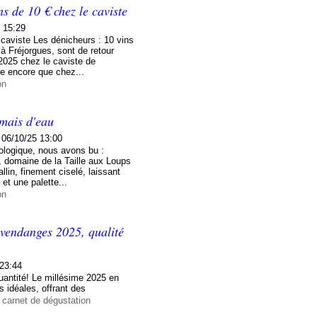
s de 10 € chez le caviste
 15:29
 caviste Les dénicheurs : 10 vins
à Fréjorgues, sont de retour
2025 chez le caviste de
e encore que chez...
on
amais d'eau
06/10/25 13:00
ologique, nous avons bu :
 domaine de la Taille aux Loups
llin, finement ciselé, laissant
et une palette...
on
 vendanges 2025, qualité
 23:44
uantité! Le millésime 2025 en
 idéales, offrant des
 carnet de dégustation