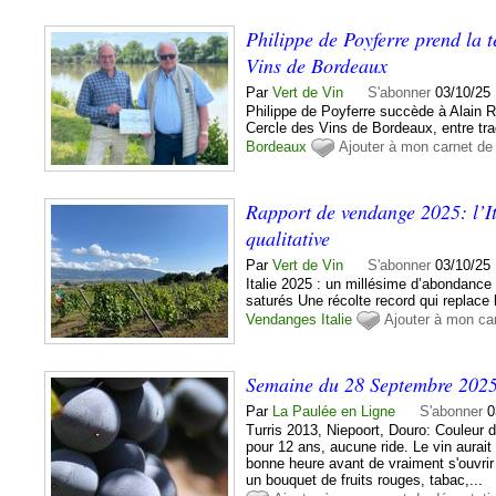
Philippe de Poyferre prend la 
Vins de Bordeaux
Par
Vert de Vin
S'abonner
03/10/25
Philippe de Poyferre succède à Alain 
Cercle des Vins de Bordeaux, entre tradi
Bordeaux
Ajouter à mon carnet de
Rapport de vendange 2025: l’Ita
qualitative
Par
Vert de Vin
S'abonner
03/10/25
Italie 2025 : un millésime d’abondance
saturés Une récolte record qui replace l
Vendanges
Italie
Ajouter à mon ca
Semaine du 28 Septembre 202
Par
La Paulée en Ligne
S'abonner
0
Turris 2013, Niepoort, Douro: Couleur d
pour 12 ans, aucune ride. Le vin aurait 
bonne heure avant de vraiment s'ouvrir 
un bouquet de fruits rouges, tabac,...