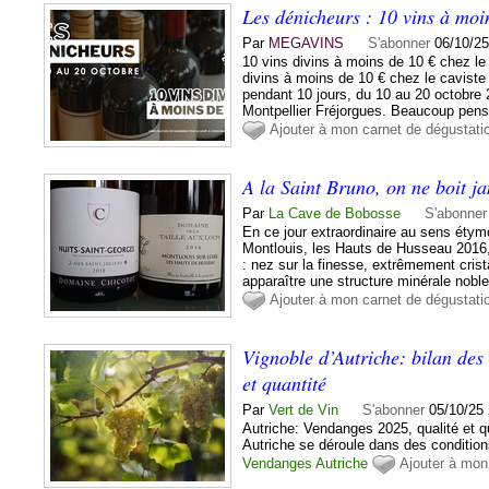
Les dénicheurs : 10 vins à moin
Par
MEGAVINS
S'abonner
06/10/25
10 vins divins à moins de 10 € chez le
divins à moins de 10 € chez le caviste 
pendant 10 jours, du 10 au 20 octobre 
Montpellier Fréjorgues. Beaucoup pens
Ajouter à mon carnet de dégustati
A la Saint Bruno, on ne boit j
Par
La Cave de Bobosse
S'abonner
En ce jour extraordinaire au sens étym
Montlouis, les Hauts de Husseau 2016,
: nez sur la finesse, extrêmement crista
apparaître une structure minérale noble 
Ajouter à mon carnet de dégustati
Vignoble d’Autriche: bilan des
et quantité
Par
Vert de Vin
S'abonner
05/10/25
Autriche: Vendanges 2025, qualité et q
Autriche se déroule dans des conditions
Vendanges
Autriche
Ajouter à mon