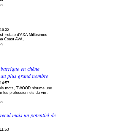
on
 16:32
irst Estate d’AXA Millésimes
ma Coast AVA,
on
 barrique en chêne
e au plus grand nombre
 14:57
n trois mots, TWOOD résume une
r les professionnels du vin :
on
recul mais un potentiel de
11:53