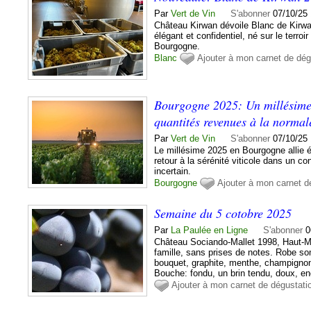
Par
Vert de Vin
S'abonner
07/10/25 
Château Kirwan dévoile Blanc de Kir
élégant et confidentiel, né sur le terroi
Bourgogne.
Blanc
Ajouter à mon carnet de dég
Bourgogne 2025: Un millésime 
quantités revenues à la normal
Par
Vert de Vin
S'abonner
07/10/25
Le millésime 2025 en Bourgogne allie éq
retour à la sérénité viticole dans un 
incertain.
Bourgogne
Ajouter à mon carnet d
Semaine du 5 cotobre 2025
Par
La Paulée en Ligne
S'abonner
0
Château Sociando-Mallet 1998, Haut-M
famille, sans prises de notes. Robe s
bouquet, graphite, menthe, champignon
Bouche: fondu, un brin tendu, doux, enc
Ajouter à mon carnet de dégustati