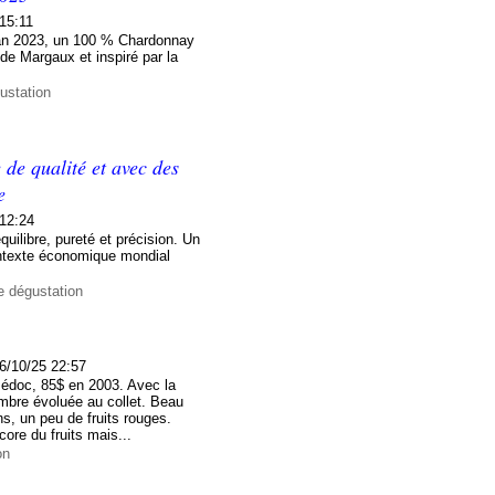
15:11
wan 2023, un 100 % Chardonnay
r de Margaux et inspiré par la
ustation
de qualité et avec des
e
 12:24
uilibre, pureté et précision. Un
contexte économique mondial
e dégustation
6/10/25 22:57
édoc, 85$ en 2003. Avec la
ombre évoluée au collet. Beau
s, un peu de fruits rouges.
ore du fruits mais...
on