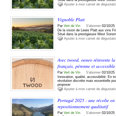
Ajouter à mon carnet de dégustati
Vignoble Platt
Par
Vert de Vin
S'abonner
02/10/25
De la vision de Lewis Platt aux vins F
Situé dans la prestigieuse West Sono
Ajouter à mon carnet de dégustati
Avec twood, oeneo réinvente la
français, pérenne et accessibl
Par
Vert de Vin
S'abonner
02/10/25
Innovation, qualité, accessibilité. E
révolution discrète mais essentielle pou
proposer
Ajouter à mon carnet de dégustati
Portugal 2025 : une récolte en 
repositionnement qualitatif
Par
Vert de Vin
S'abonner
02/10/25 