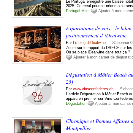
Le Portugal enregistre une baisse nota
2025. Ce recul pourrait néanmoins serv
Portugal
Mais
Ajouter à mon carne
Exportations de vins : le bilan
positionnement d’iDealwine
Par
Le blog d'iDealwine
S'abonner
0
Zoom sur le rapport du DSECE sur les 
Où se place iDealwine dans tout ça ?
Ajouter à mon carnet de dégustati
Dégustation à Môtier Beach au
25)
Par
www.vinsconfederes.ch
S'abon
L’article Dégustation à Môtier Beach au
apparu en premier sur Vins Confédéres
Dégustation
Ajouter à mon carnet 
Chronique et Bonnes Affaires d
Montpellier