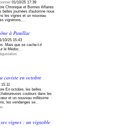
bonner
01/10/25 17:39
re Chronique et Bonnes Affaires
es belles journées d'automne nous
ns les vignes et un nouveau
es vignerons,...
ône à Pauillac
1/10/25 15:43
s. Mais que se cache-t-il
 sur le Médoc…
égustation
u caviste en octobre
 15:11
re En octobre, les belles
chaleureuses couleurs dans les
cœur et un nouveau millésime
ns, les vendanges se...
on
ses vignes : un vignoble