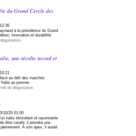
tête du Grand Cercle des
 12:36
Raynaud à la présidence du Grand
tion, innovation et durabilité.
 dégustation
lie, une récolte record et
 10:21
 face au défi des marchés
’Italie au premier
rnet de dégustation
5
3/10/25 01:00
'un rubis étincelant et rayonnante
du être carafé, il prendra une
pleinement. À son apex, il aurait