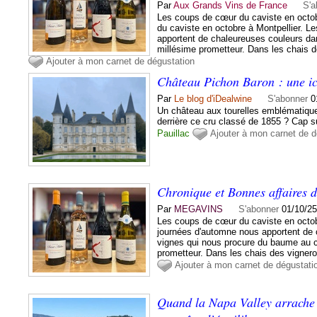
Par
Aux Grands Vins de France
S'a
Les coups de cœur du caviste en octob
du caviste en octobre à Montpellier. L
apportent de chaleureuses couleurs da
millésime prometteur. Dans les chais d
Ajouter à mon carnet de dégustation
Château Pichon Baron : une ic
Par
Le blog d'iDealwine
S'abonner
0
Un château aux tourelles emblématique
derrière ce cru classé de 1855 ? Cap
Pauillac
Ajouter à mon carnet de d
Chronique et Bonnes affaires d
Par
MEGAVINS
S'abonner
01/10/25
Les coups de cœur du caviste en octob
journées d'automne nous apportent de 
vignes qui nous procure du baume au 
prometteur. Dans les chais des vignero
Ajouter à mon carnet de dégustati
Quand la Napa Valley arrache 