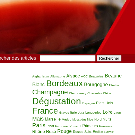
cher des articles :
Alsace
Beaune
Beaujolais
Afghanistan
Allemagne
AOC
Bordeaux
Blanc
Bourgogne
Chablis
Champagne
Chardonnay
Chasselas
Chine
Dégustation
États-Unis
Espagne
France
Loire
Italie
Languedoc
Lyon
Graves
Jura
Mais
Marseille
Nuits
Nord
Médoc
Muscadet
Nice
Paris
Primeurs
Pinot
Pinot noir
Pomerol
Provence
Rouge
Rhône
Rosé
Russie
Saint-Emilion
Savoie