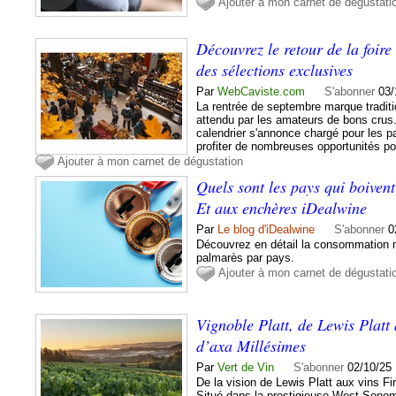
Ajouter à mon carnet de dégustati
Découvrez le retour de la foir
des sélections exclusives
Par
WebCaviste.com
S'abonner
03/
La rentrée de septembre marque tradit
attendu par les amateurs de bons crus.
calendrier s'annonce chargé pour les p
profiter de nombreuses opportunités pou
Ajouter à mon carnet de dégustation
Quels sont les pays qui boiven
Et aux enchères iDealwine
Par
Le blog d'iDealwine
S'abonner
0
Découvrez en détail la consommation m
palmarès par pays.
Ajouter à mon carnet de dégustati
Vignoble Platt, de Lewis Platt 
d’axa Millésimes
Par
Vert de Vin
S'abonner
02/10/25
De la vision de Lewis Platt aux vins F
Situé dans la prestigieuse West Sono