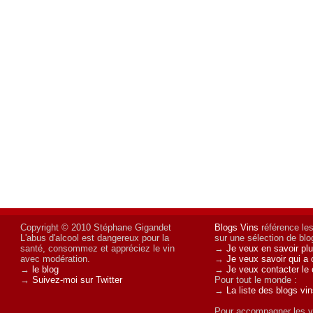
Copyright © 2010 Stéphane Gigandet
Blogs Vins
référence les
L'abus d'alcool est dangereux pour la
sur une sélection de blog
santé, consommez et appréciez le vin
→
Je veux en savoir plu
avec modération.
→
Je veux savoir qui a 
→
le blog
→
Je veux contacter le 
→
Suivez-moi sur Twitter
Pour tout le monde :
→
La liste des blogs vi
Pour accompagner les v