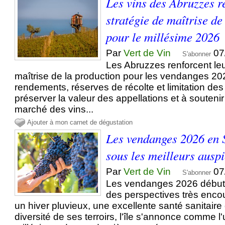
Les vins des Abruzzes r
stratégie de maîtrise de
pour le millésime 2026
Par
Vert de Vin
07
S'abonner
Les Abruzzes renforcent leu
maîtrise de la production pour les vendanges 2
rendements, réserves de récolte et limitation de
préserver la valeur des appellations et à souteni
marché des vins...
Ajouter à mon carnet de dégustation
Les vendanges 2026 en S
sous les meilleurs ausp
Par
Vert de Vin
07
S'abonner
Les vendanges 2026 débute
des perspectives très enco
un hiver pluvieux, une excellente santé sanitaire
diversité de ses terroirs, l'île s'annonce comme 