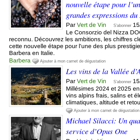
nouvelle étape pour l’un
grandes expressions du
Par
Vert de Vin
15
S'abonner
Le Consorzio del Nizza DOC
reconnu. Découvrez les ambitions, les chiffres cl
cette nouvelle étape pour l'une des plus prestigi
Barbera en Italie.
Barbera
Ajouter à mon carnet de dégustation
Les vins de la Vallée d’
Par
Vert de Vin
15
S'abonner
Millésimes 2024 et 2025 en 
vins alpins frais, salins et é
climatiques, altitude et retou
Ajouter à mon carnet de dégustation
Michael Silacci: Un qua
service d’Opus One