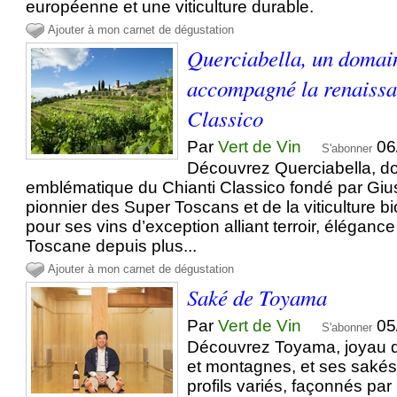
européenne et une viticulture durable.
Ajouter à mon carnet de dégustation
Querciabella, un domai
accompagné la renaissa
Classico
Par
Vert de Vin
06
S'abonner
Découvrez Querciabella, d
emblématique du Chianti Classico fondé par Gius
pionnier des Super Toscans et de la viticulture b
pour ses vins d’exception alliant terroir, éléganc
Toscane depuis plus...
Ajouter à mon carnet de dégustation
Saké de Toyama
Par
Vert de Vin
05
S'abonner
Découvrez Toyama, joyau 
et montagnes, et ses sakés
profils variés, façonnés par 