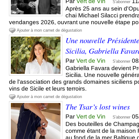
Par
Vert de Vin
11
S'abonner
Après 25 ans au sein d'Opu
chai Michael Silacci prendra
vendanges 2026, ouvrant une nouvelle étape po
Ajouter à mon carnet de dégustation
Une nouvelle Présidente
Sicilia, Gabriella Favar
Par
Vert de Vin
08
S'abonner
Gabriella Favara devient Pr
Sicilia. Une nouvelle génér
de l'association des grands domaines siciliens p
vins de Sicile et leurs terroirs.
Ajouter à mon carnet de dégustation
The Tsar’s lost wines
Par
Vert de Vin
05
S'abonner
Des bouteilles de Champagn
comme étant de la maison 
au fond de la mer Baltique 