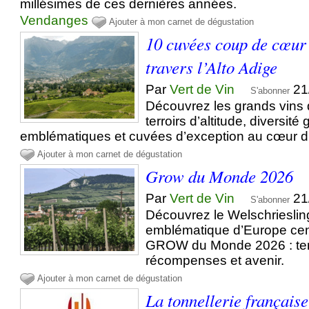
millésimes de ces dernières années.
Vendanges
Ajouter à mon carnet de dégustation
10 cuvées coup de cœur
travers l’Alto Adige
Par
Vert de Vin
21
S'abonner
Découvrez les grands vins d
terroirs d’altitude, diversi
emblématiques et cuvées d’exception au cœur du n
Ajouter à mon carnet de dégustation
Grow du Monde 2026
Par
Vert de Vin
21
S'abonner
Découvrez le Welschriesli
emblématique d’Europe cen
GROW du Monde 2026 : terro
récompenses et avenir.
Ajouter à mon carnet de dégustation
La tonnellerie française