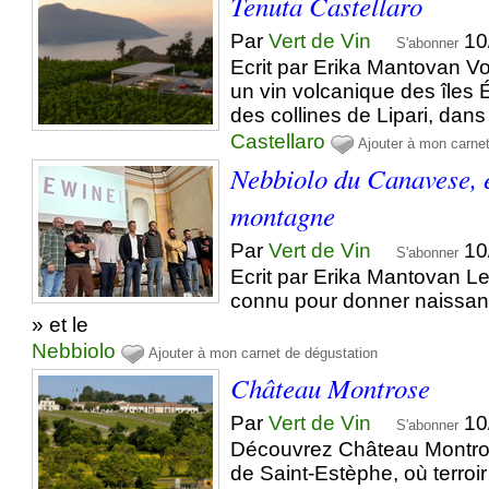
Tenuta Castellaro
Par
Vert de Vin
10
S'abonner
Ecrit par Erika Mantovan V
un vin volcanique des îles 
des collines de Lipari, dans
Castellaro
Ajouter à mon carne
Nebbiolo du Canavese, e
montagne
Par
Vert de Vin
10
S'abonner
Ecrit par Erika Mantovan L
connu pour donner naissanc
» et le
Nebbiolo
Ajouter à mon carnet de dégustation
Château Montrose
Par
Vert de Vin
10
S'abonner
Découvrez Château Montros
de Saint-Estèphe, où terroir