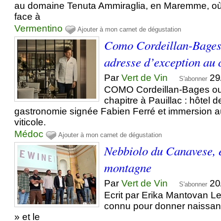
au domaine Tenuta Ammiraglia, en Maremme, où 
face à
Vermentino
Ajouter à mon carnet de dégustation
Como Cordeillan-Bages 
adresse d’exception au
Par
Vert de Vin
29
S'abonner
COMO Cordeillan-Bages o
chapitre à Pauillac : hôtel 
gastronomie signée Fabien Ferré et immersion
viticole.
Médoc
Ajouter à mon carnet de dégustation
Nebbiolo du Canavese, e
montagne
Par
Vert de Vin
20
S'abonner
Ecrit par Erika Mantovan L
connu pour donner naissanc
» et le