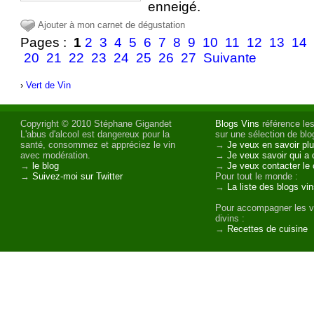
enneigé.
Ajouter à mon carnet de dégustation
Pages :
1
2
3
4
5
6
7
8
9
10
11
12
13
14
20
21
22
23
24
25
26
27
Suivante
›
Vert de Vin
Copyright © 2010 Stéphane Gigandet
Blogs Vins
référence les
L'abus d'alcool est dangereux pour la
sur une sélection de blog
santé, consommez et appréciez le vin
→
Je veux en savoir plu
avec modération.
→
Je veux savoir qui a 
→
le blog
→
Je veux contacter le 
→
Suivez-moi sur Twitter
Pour tout le monde :
→
La liste des blogs vi
Pour accompagner les v
divins :
→
Recettes de cuisine