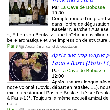
Par
La Cave de Bobosse
19:30
Compte-rendu d’un grand w
dans l’ordre de dégustatio
Kaseler Nies’chen Auslese
», Erben von Beulwitz : une fraîcheur cristalline 
belle aromatique et une impression de structure..
Paris
Ajouter à mon carnet de dégustation
Après une trop longue p
Pasta e Basta (Paris-13
Par
La Cave de Bobosse
12:00
Après une très longue trêv
notre volonté (Covid, départ en retraite, ….), nou
midi au restaurant Pasta e Basta situé sur l’es
à Paris-13°. Toujours le même accueil amical de
cette...
Paris
Ajouter à mon carnet de dégustation