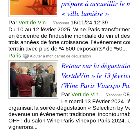
prépare à accueillir le
« ville lumière »
Par
Vert de Vin
16/11/24 12:39
S'abonner
Du 10 au 12 février 2025, Wine Paris transformera
en épicentre de l’industrie mondiale du vin et des
trois années de forte croissance, l’événement c
terrain avec plus de *4 600 exposants* de *50...
Paris
Ajouter à mon carnet de dégustation
Retour sur la dégustati
VertdeVin » le 13 févrie
(Wine Paris Vinexpo Pa
Par
Vert de Vin
06
S'abonner
Le mardi 13 Février 2024 l
organisait la soirée-dégustation « Selection by Ve
devenue un événement traditionnel incontourn
OFF ! du salon Wine Paris Vinexpo Paris 2024. 
vignerons...