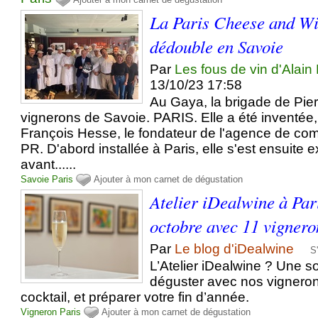
La Paris Cheese and W
dédouble en Savoie
Par
Les fous de vin d'Alain
13/10/23 17:58
Au Gaya, la brigade de Pier
vignerons de Savoie. PARIS. Elle a été inventée
François Hesse, le fondateur de l'agence de co
PR. D'abord installée à Paris, elle s'est ensuite
avant......
Savoie
Paris
Ajouter à mon carnet de dégustation
Atelier iDealwine à Pari
octobre avec 11 vignero
Par
Le blog d'iDealwine
S
L’Atelier iDealwine ? Une s
déguster avec nos vigneron
cocktail, et préparer votre fin d’année.
Vigneron
Paris
Ajouter à mon carnet de dégustation