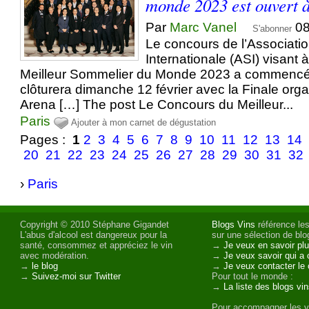
monde 2023 est ouvert à
Par
Marc Vanel
08
S'abonner
Le concours de l’Associati
Internationale (ASI) visant 
Meilleur Sommelier du Monde 2023 a commencé 
clôturera dimanche 12 février avec la Finale org
Arena […] The post Le Concours du Meilleur...
Paris
Ajouter à mon carnet de dégustation
Pages :
1
2
3
4
5
6
7
8
9
10
11
12
13
14
20
21
22
23
24
25
26
27
28
29
30
31
32
›
Paris
Copyright © 2010 Stéphane Gigandet
Blogs Vins
référence les
L'abus d'alcool est dangereux pour la
sur une sélection de blog
santé, consommez et appréciez le vin
→
Je veux en savoir plu
avec modération.
→
Je veux savoir qui a 
→
le blog
→
Je veux contacter le 
→
Suivez-moi sur Twitter
Pour tout le monde :
→
La liste des blogs vi
Pour accompagner les v