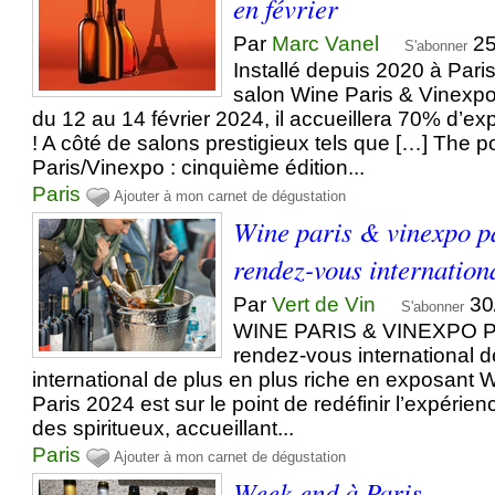
en février
Par
Marc Vanel
25
S'abonner
Installé depuis 2020 à Pari
salon Wine Paris & Vinexpo
du 12 au 14 février 2024, il accueillera 70% d’e
! A côté de salons prestigieux tels que […] The 
Paris/Vinexpo : cinquième édition...
Paris
Ajouter à mon carnet de dégustation
Wine paris & vinexpo pa
rendez-vous international
Par
Vert de Vin
30
S'abonner
WINE PARIS & VINEXPO PA
rendez-vous international de
international de plus en plus riche en exposant 
Paris 2024 est sur le point de redéfinir l’expérie
des spiritueux, accueillant...
Paris
Ajouter à mon carnet de dégustation
Week-end à Paris