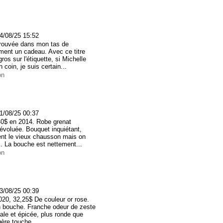
4/08/25 15:52
trouvée dans mon tas de
ment un cadeau. Avec ce titre
os sur l'étiquette, si Michelle
coin, je suis certain...
on
1/08/25 00:37
0$ en 2014. Robe grenat
 évoluée. Bouquet inquiétant,
ent le vieux chausson mais on
s. La bouche est nettement...
on
3/08/25 00:39
20, 32,25$ De couleur or rose.
en bouche. Franche odeur de zeste
ale et épicée, plus ronde que
gère touche...