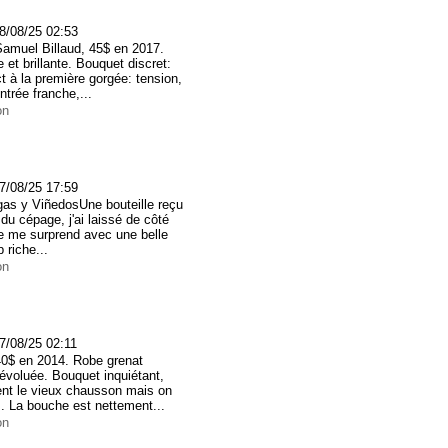
8/08/25 02:53
Samuel Billaud, 45$ en 2017.
et brillante. Bouquet discret:
t à la première gorgée: tension,
trée franche,...
on
7/08/25 17:59
gas y ViñedosUne bouteille reçu
 du cépage, j'ai laissé de côté
gne me surprend avec une belle
 riche...
on
7/08/25 02:11
0$ en 2014. Robe grenat
 évoluée. Bouquet inquiétant,
ent le vieux chausson mais on
s. La bouche est nettement...
on