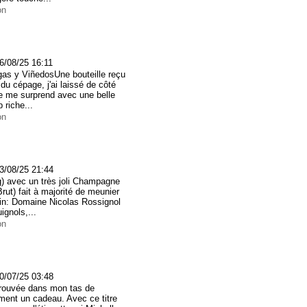
on
6/08/25 16:11
gas y ViñedosUne bouteille reçu
 du cépage, j'ai laissé de côté
gne me surprend avec une belle
 riche...
on
3/08/25 21:44
) avec un très joli Champagne
Brut) fait à majorité de meunier
 vin: Domaine Nicolas Rossignol
gnols,...
on
0/07/25 03:48
trouvée dans mon tas de
ment un cadeau. Avec ce titre