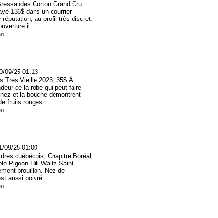
Bressandes Corton Grand Cru
ayé 136$ dans un courrier
éputation, au profil très discret.
uverture il...
on
5
0/09/25 01:13
 Tres Vieille 2023, 35$ À
ndeur de la robe qui peut faire
 nez et la bouche démontrent
de fruits rouges...
on
1/09/25 01:00
idres québécois, Chapitre Boréal,
le Pigeon Hill Waltz Saint-
ement brouillon. Nez de
st aussi poivré....
on