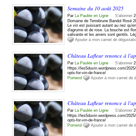
Semaine du 10 août 2025
Par
La Paulée en Ligne
S'abonner
2
Domaine de Terrebrune Bandol Rosé 20
Le vin est puissant autant au nez qu'
d'agrume et de rose. La bouche est flor
salivante et les amers sont gentils. Lé
Ajouter à mon carnet de dégustati
Château Lafleur renonce à l'a
Par
La Paulée en Ligne
S'abonner
2
Https://les5duvin.wordpress.com/2025/
opts-for-vin-de-france/
Pomerol
Ajouter à mon carnet de 
Château Lafleur renonce à l'a
Par
La Paulée en Ligne
S'abonner
2
Https://les5duvin.wordpress.com/2025/
opts-for-vin-de-france/
Pomerol
Ajouter à mon carnet de 