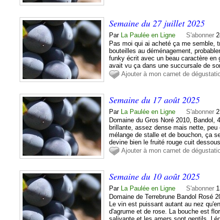
Semaine du 27 juillet 2025
Par
La Paulée en Ligne
S'abonner
2
Pas moi qui ai acheté ça me semble, 
bouteilles au déménagement, probable
funky écrit avec un beau caractère en gr
avait vu ça dans une succursale de son 
Ajouter à mon carnet de dégustati
Semaine du 17 août 2025
Par
La Paulée en Ligne
S'abonner
2
Domaine du Gros Noré 2010, Bandol, 4
brillante, assez dense mais nette, peu
mélange de stalle et de bouchon, ça s
devine bien le fruité rouge cuit dessou
Ajouter à mon carnet de dégustati
Semaine du 10 août 2025
Par
La Paulée en Ligne
S'abonner
1
Domaine de Terrebrune Bandol Rosé 20
Le vin est puissant autant au nez qu'
d'agrume et de rose. La bouche est flor
salivante et les amers sont gentils. Lé