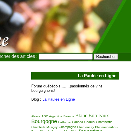
cher des articles :
La Paulée en Ligne
Forum québécois........passionnés de vins
bourguignons!
Blog :
La Paulée en Ligne
Blanc
Bordeaux
Alsace
AOC
Argentine
Beaune
Bourgogne
Canada
Chablis
Chambertin
Californie
Champagne
Chambolle Musigny
Chardonnay
Châteauneuf-du-