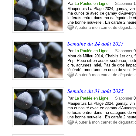
Par
La Paulée en Ligne
S'abonner
1
Maupertuis La Plage 2024, gamay, vin 
ma curiosité avec ce gamay d'Auvergne 
le ferais entrer dans ma catégorie de v
une bonne nouvelle . En carafe 2 heure
Ajouter à mon carnet de dégustati
Semaine du 24 août 2025
Par
La Paulée en Ligne
S'abonner
0
Mont de Milieu 2014, Chablis 1er cru, 
Pnp. Robe citron assez soutenue, nette 
cire, agrumes, miel. Pas de gros impac
légèreté, amertume en coup de vent. En
Ajouter à mon carnet de dégustati
Semaine du 31 août 2025
Par
La Paulée en Ligne
S'abonner
0
Maupertuis La Plage 2024, gamay, vin 
ma curiosité avec ce gamay d'Auvergne 
le ferais entrer dans ma catégorie de v
une bonne nouvelle . En carafe 2 heure
Ajouter à mon carnet de dégustati