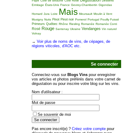
Dégustation
Pape
Côte de Beaune
Côte Rôtie
Desserts
Ermitage
États-Unis
France
Gevrey-Chambertin
Gigondas
Mais
Homard
Jura
Loire
Meursault
Moulin à Vent
Pinot
Pinot noir
Musigny
Nuits
Pomerol
Portugal
Pouilly Fuissé
Primeurs
Québec
Rhône
Riesling
Romanée
Romanée Conti
Rouge
Vendanges
Rosé
Santenay
Ukraine
Vin naturel
Volnay
→
Voir plus de noms de vins, de cépages, de
régions viticoles, d'AOC etc.
Se connecter
Connectez-vous sur
Blogs Vins
pour enregistrer
vos articles et photos préférés dans votre carnet de
dégustation ou pour inscrire votre blog sur les vins.
Nom d'utilisateur :
Mot de passe
Se souvenir de moi
Pas encore inscrit(e) ?
Créez votre compte
pour