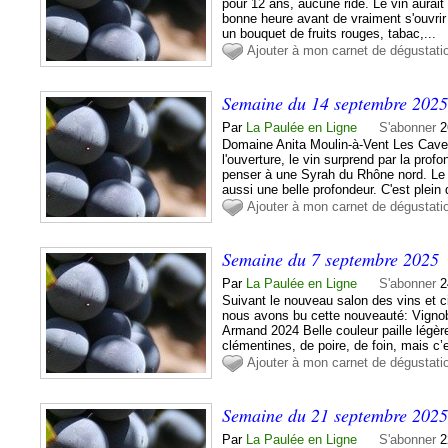
pour 12 ans, aucune ride. Le vin aurait 
bonne heure avant de vraiment s'ouvrir 
un bouquet de fruits rouges, tabac,...
Ajouter à mon carnet de dégustati
Semaine du 14 septembre 202
Par
La Paulée en Ligne
S'abonner
2
Domaine Anita Moulin-à-Vent Les Caves
l'ouverture, le vin surprend par la profo
penser à une Syrah du Rhône nord. Le
aussi une belle profondeur. C'est plein 
Ajouter à mon carnet de dégustati
Semaine du 7 septembre 2025
Par
La Paulée en Ligne
S'abonner
2
Suivant le nouveau salon des vins et c
nous avons bu cette nouveauté: Vignob
Armand 2024 Belle couleur paille légèr
clémentines, de poire, de foin, mais c’e
Ajouter à mon carnet de dégustati
Semaine du 21 septembre 202
Par
La Paulée en Ligne
S'abonner
2