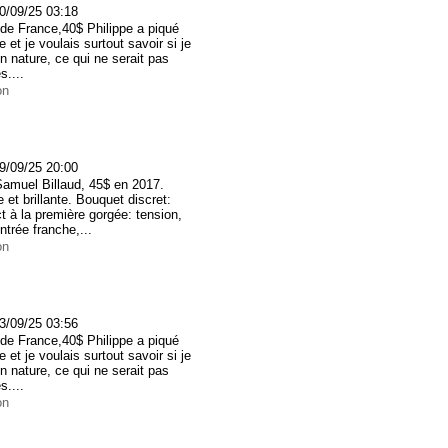
0/09/25 03:18
de France,40$ Philippe a piqué
et je voulais surtout savoir si je
in nature, ce qui ne serait pas
s....
on
9/09/25 20:00
Samuel Billaud, 45$ en 2017.
et brillante. Bouquet discret:
t à la première gorgée: tension,
trée franche,...
on
3/09/25 03:56
de France,40$ Philippe a piqué
et je voulais surtout savoir si je
in nature, ce qui ne serait pas
s....
on