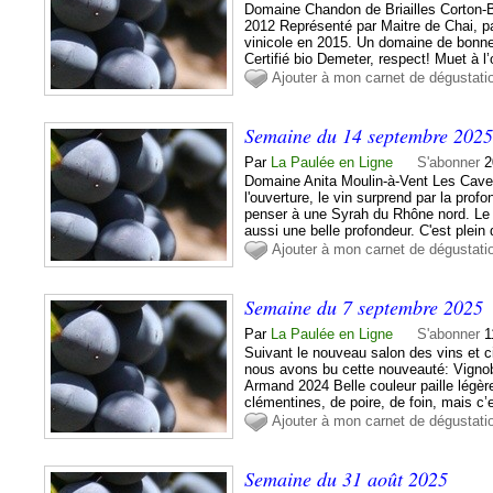
Domaine Chandon de Briailles Corton-
2012 Représenté par Maitre de Chai, p
vinicole en 2015. Un domaine de bonne r
Certifié bio Demeter, respect! Muet à l’o
Ajouter à mon carnet de dégustati
Semaine du 14 septembre 202
Par
La Paulée en Ligne
S'abonner
2
Domaine Anita Moulin-à-Vent Les Caves
l'ouverture, le vin surprend par la profo
penser à une Syrah du Rhône nord. Le
aussi une belle profondeur. C'est plein 
Ajouter à mon carnet de dégustati
Semaine du 7 septembre 2025
Par
La Paulée en Ligne
S'abonner
1
Suivant le nouveau salon des vins et c
nous avons bu cette nouveauté: Vignob
Armand 2024 Belle couleur paille légèr
clémentines, de poire, de foin, mais c’e
Ajouter à mon carnet de dégustati
Semaine du 31 août 2025