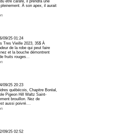
du être carafé, il prendra une
pleinement. À son apex, il aurait
on
5
6/09/25 01:24
 Tres Vieille 2023, 35$ À
ndeur de la robe qui peut faire
 nez et la bouche démontrent
de fruits rouges...
on
4/09/25 20:23
idres québécois, Chapitre Boréal,
le Pigeon Hill Waltz Saint-
ement brouillon. Nez de
st aussi poivré....
on
5
2/09/25 02:52