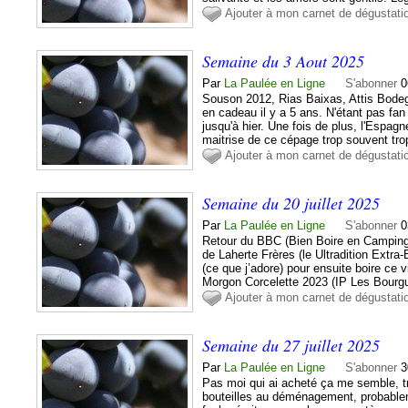
Ajouter à mon carnet de dégustati
Semaine du 3 Aout 2025
Par
La Paulée en Ligne
S'abonner
0
Souson 2012, Rias Baixas, Attis Bode
en cadeau il y a 5 ans. N'étant pas fan
jusqu'à hier. Une fois de plus, l'Espa
maitrise de ce cépage trop souvent trop
Ajouter à mon carnet de dégustati
Semaine du 20 juillet 2025
Par
La Paulée en Ligne
S'abonner
0
Retour du BBC (Bien Boire en Camping
de Laherte Frères (le Ultradition Extra-
(ce que j’adore) pour ensuite boire ce
Morgon Corcelette 2023 (IP Les Bourgui
Ajouter à mon carnet de dégustati
Semaine du 27 juillet 2025
Par
La Paulée en Ligne
S'abonner
3
Pas moi qui ai acheté ça me semble, 
bouteilles au déménagement, probable