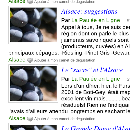
Alsace
Ajouter à mon carnet de dégustation
Alsace: suggestions
Par
La Paulée en Ligne
S
Appel à tous, Je ne suis pe
région dont on parle le plu
j'aimerais savoir quels sont
(producteurs, cuvées) en Al
principaux cépages: -Riesling -Pinot Gris -Gewur
Alsace
Ajouter à mon carnet de dégustation
Le "sucre" et l'Alsace
Par
La Paulée en Ligne
S
Lors d'un dîner, hier, le Fu
2001 de Bott-Geyl était mag
excellent vin mais..........
résiduels! Rien ne l'indiquai
j'avais d'ailleurs attendu longtemps en sachant le
Alsace
Ajouter à mon carnet de dégustation
La Grande Dame d'Alsac