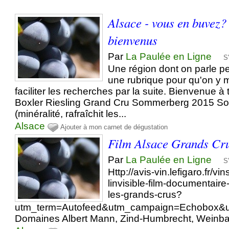
Alsace - vous en buvez? 
bienvenus
Par
La Paulée en Ligne
S
Une région dont on parle pe
une rubrique pour qu'on y 
faciliter les recherches par la suite. Bienvenue à
Boxler Riesling Grand Cru Sommerberg 2015 Sol
(minéralité, rafraîchit les...
Alsace
Ajouter à mon carnet de dégustation
Film Alsace Grands Cr
Par
La Paulée en Ligne
S
Http://avis-vin.lefigaro.fr/v
linvisible-film-documentaire
les-grands-crus?
utm_term=Autofeed&utm_campaign=Echobox&u
Domaines Albert Mann, Zind-Humbrecht, Weinbac