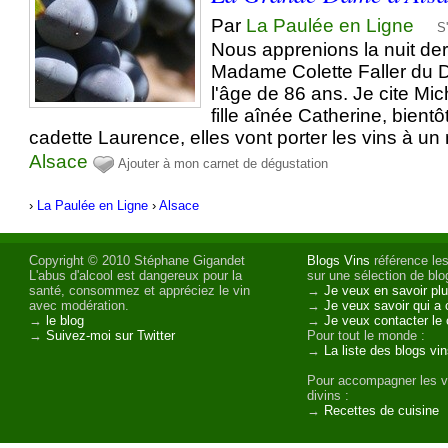
Par
La Paulée en Ligne
S
Nous apprenions la nuit der
Madame Colette Faller du
l'âge de 86 ans. Je cite Mi
fille aînée Catherine, bientô
cadette Laurence, elles vont porter les vins à un 
Alsace
Ajouter à mon carnet de dégustation
›
La Paulée en Ligne
›
Alsace
Copyright © 2010 Stéphane Gigandet
Blogs Vins
référence les
L'abus d'alcool est dangereux pour la
sur une sélection de blog
santé, consommez et appréciez le vin
→
Je veux en savoir plu
avec modération.
→
Je veux savoir qui a 
→
le blog
→
Je veux contacter le 
→
Suivez-moi sur Twitter
Pour tout le monde :
→
La liste des blogs vi
Pour accompagner les v
divins :
→
Recettes de cuisine