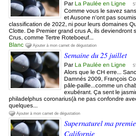
Par
La Paulée en Ligne
S
Comme vous le savez sans
et Ausone n'ont pas soumis 
classification de 2022, ni pour leurs domaines Qu
Clotte. De Premier grand crus A, ils deviendron
Crus, comme Tertre Roteboeuf...
Blanc
Ajouter à mon carnet de dégustation
Semaine du 25 juillet
Par
La Paulée en Ligne
S
Alors que le CH erre... San
Damnés 2009, François Cot
pâle-paille...comme un chab
exubérant. Ça sent le jasmi
philadelphus coronarius(à ne pas confondre avec
quelques...
Ajouter à mon carnet de dégustation
Supernaturel ma premie
Californie