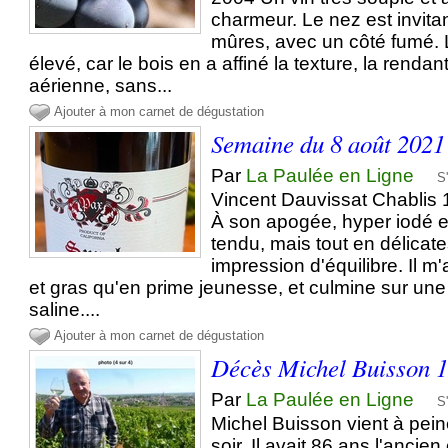
charmeur. Le nez est invitant
mûres, avec un côté fumé. L
élevé, car le bois en a affiné la texture, la renda
aérienne, sans...
Ajouter à mon carnet de dégustation
Semaine du 8 août 2021
Par
La Paulée en Ligne
S
Vincent Dauvissat Chablis 
À son apogée, hyper iodé
tendu, mais tout en délicat
impression d'équilibre. Il m
et gras qu'en prime jeunesse, et culmine sur une 
saline....
Ajouter à mon carnet de dégustation
Décès Michel Buisson 1
Par
La Paulée en Ligne
S
Michel Buisson vient à pein
soir. Il avait 86 ans l'ancie