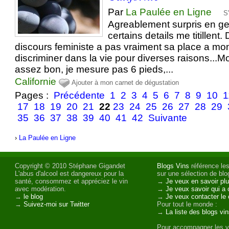
Par
La Paulée en Ligne
S
Agreablement surpris en g
certains details me titillent.
discours feministe a pas vraiment sa place a mon
discriminer dans la vie pour diverses raisons...M
assez bon, je mesure pas 6 pieds,...
Californie
Ajouter à mon carnet de dégustation
Pages :
Précédente
1
2
3
4
5
6
7
8
9
10
1
17
18
19
20
21
22
23
24
25
26
27
28
29
35
36
37
38
39
40
41
42
Suivante
›
La Paulée en Ligne
Copyright © 2010 Stéphane Gigandet
Blogs Vins
référence les
L'abus d'alcool est dangereux pour la
sur une sélection de blog
santé, consommez et appréciez le vin
→
Je veux en savoir plu
avec modération.
→
Je veux savoir qui a 
→
le blog
→
Je veux contacter le 
→
Suivez-moi sur Twitter
Pour tout le monde :
→
La liste des blogs vi
Pour accompagner les v