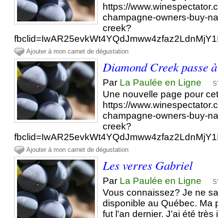
https://www.winespectator.c
champagne-owners-buy-na
creek?
fbclid=IwAR25evkWt4YQdJmww4zfaz2LdnMj
Ajouter à mon carnet de dégustation
Diamond Creek passe à
Par
La Paulée en Ligne
S
Une nouvelle page pour cet
https://www.winespectator.c
champagne-owners-buy-na
creek?
fbclid=IwAR25evkWt4YQdJmww4zfaz2LdnMj
Ajouter à mon carnet de dégustation
Les verres Gabriel
Par
La Paulée en Ligne
S
Vous connaissez? Je ne sai
disponible au Québec. Ma 
fut l'an dernier. J'ai été tr