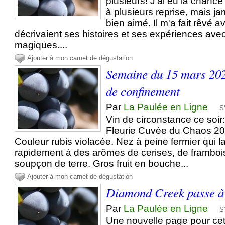
plusieurs! J'ai eu la chance
à plusieurs reprise, mais ja
bien aimé. Il m'a fait rêvé a
décrivaient ses histoires et ses expériences ave
magiques....
Ajouter à mon carnet de dégustation
Semaine du 15 mars 202
de confinement
Par
La Paulée en Ligne
S
Vin de circonstance ce soir
Fleurie Cuvée du Chaos 20
Couleur rubis violacée. Nez à peine fermier qui l
rapidement à des arômes de cerises, de framboi
soupçon de terre. Gros fruit en bouche...
Ajouter à mon carnet de dégustation
Diamond Creek passe à
Par
La Paulée en Ligne
S
Une nouvelle page pour cet