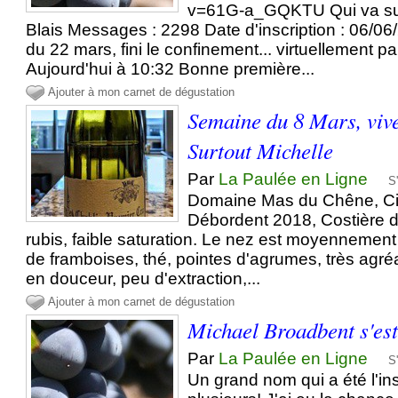
v=61G-a_GQKTU Qui va sui
Blais Messages : 2298 Date d'inscription : 06/
du 22 mars, fini le confinement... virtuellement 
Aujourd'hui à 10:32 Bonne première...
Ajouter à mon carnet de dégustation
Semaine du 8 Mars, viv
Surtout Michelle
Par
La Paulée en Ligne
S
Domaine Mas du Chêne, Ci
Débordent 2018, Costière 
rubis, faible saturation. Le nez est moyennement
de framboises, thé, pointes d'agrumes, très agré
en douceur, peu d'extraction,...
Ajouter à mon carnet de dégustation
Michael Broadbent s'est 
Par
La Paulée en Ligne
S
Un grand nom qui a été l'in