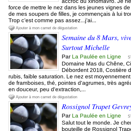
accroc du xinomavro. Je ne
force de mettre le nez dans les jeunes vignes d
de mes soupers de filles, je commençais à lui tr
Trop c’est comme pas assez...j’ai...
Ajouter à mon carnet de dégustation
Semaine du 8 Mars, viv
Surtout Michelle
Par
La Paulée en Ligne
S
Domaine Mas du Chêne, Ci
Débordent 2018, Costière 
rubis, faible saturation. Le nez est moyennement
de framboises, thé, pointes d'agrumes, très agré
en douceur, peu d'extraction,...
Ajouter à mon carnet de dégustation
Rossignol Trapet Gevre
Par
La Paulée en Ligne
S
Salut tout le monde. Je che
bouteille de Rossignol Trap