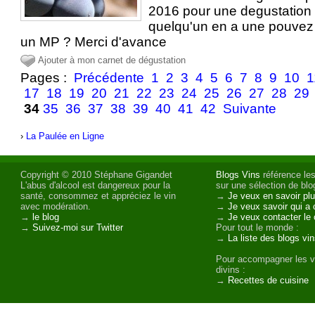
2016 pour une degustation q
quelqu'un en a une pouvez
un MP ? Merci d'avance
Ajouter à mon carnet de dégustation
Pages :
Précédente
1
2
3
4
5
6
7
8
9
10
1
17
18
19
20
21
22
23
24
25
26
27
28
29
34
35
36
37
38
39
40
41
42
Suivante
›
La Paulée en Ligne
Copyright © 2010 Stéphane Gigandet
Blogs Vins
référence les
L'abus d'alcool est dangereux pour la
sur une sélection de blog
santé, consommez et appréciez le vin
→
Je veux en savoir plu
avec modération.
→
Je veux savoir qui a 
→
le blog
→
Je veux contacter le 
→
Suivez-moi sur Twitter
Pour tout le monde :
→
La liste des blogs vi
Pour accompagner les v
divins :
→
Recettes de cuisine