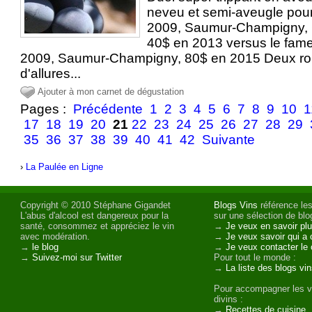
neveu et semi-aveugle pour
2009, Saumur-Champigny, 
40$ en 2013 versus le fam
2009, Saumur-Champigny, 80$ en 2015 Deux robe
d'allures...
Ajouter à mon carnet de dégustation
Pages :
Précédente
1
2
3
4
5
6
7
8
9
10
1
17
18
19
20
21
22
23
24
25
26
27
28
29
35
36
37
38
39
40
41
42
Suivante
›
La Paulée en Ligne
Copyright © 2010 Stéphane Gigandet
Blogs Vins
référence les
L'abus d'alcool est dangereux pour la
sur une sélection de blog
santé, consommez et appréciez le vin
→
Je veux en savoir plu
avec modération.
→
Je veux savoir qui a 
→
le blog
→
Je veux contacter le 
→
Suivez-moi sur Twitter
Pour tout le monde :
→
La liste des blogs vi
Pour accompagner les v
divins :
→
Recettes de cuisine