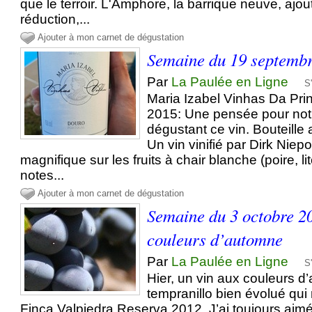
que le terroir. L'Amphore, la barrique neuve, ajout
réduction,...
Ajouter à mon carnet de dégustation
Semaine du 19 septemb
Par
La Paulée en Ligne
S
Maria Izabel Vinhas Da Pr
2015: Une pensée pour not
dégustant ce vin. Bouteille
Un vin vinifié par Dirk Niep
magnifique sur les fruits à chair blanche (poire, lit
notes...
Ajouter à mon carnet de dégustation
Semaine du 3 octobre 2
couleurs d’automne
Par
La Paulée en Ligne
S
Hier, un vin aux couleurs d
tempranillo bien évolué qui
Finca Valpiedra Reserva 2012. J’ai toujours aimé c