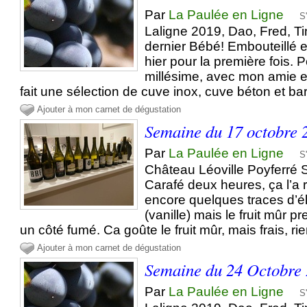
Par
La Paulée en Ligne
S
Laligne 2019, Dao, Fred, Ti
dernier Bébé! Embouteillé 
hier pour la première fois. 
millésime, avec mon amie e
fait une sélection de cuve inox, cuve béton et bar
Ajouter à mon carnet de dégustation
Semaine du 17 octobre 
Par
La Paulée en Ligne
S
Château Léoville Poyferré S
Carafé deux heures, ça l’a 
encore quelques traces d’é
(vanille) mais le fruit mûr 
un côté fumé. Ca goûte le fruit mûr, mais frais, rien
Ajouter à mon carnet de dégustation
Semaine du 24 Octobre
Par
La Paulée en Ligne
S