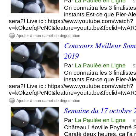
Par
La Paulée en Ligne
S
On connaîtra les 3 finalist
instants Est-ce que Pier-Al
sera?! Live ici: https://www.youtube.com/watch?
v=kOkzefqPcN0&feature=youtu.be&fbclid=
Ajouter à mon carnet de dégustation
Concours Meilleur Som
2019
Par
La Paulée en Ligne
S
On connaîtra les 3 finalist
instants Est-ce que Pier-Al
sera?! Live ici: https://www.youtube.com/watch?
v=kOkzefqPcN0&feature=youtu.be&fbclid=
Ajouter à mon carnet de dégustation
Semaine du 17 octobre 
Par
La Paulée en Ligne
S
Château Léoville Poyferré S
Carafé deux heures, ça l’a 