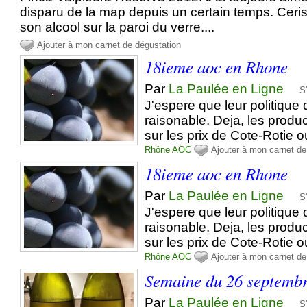
disparu de la map depuis un certain temps. Ceri
son alcool sur la paroi du verre....
Ajouter à mon carnet de dégustation
18ieme aoc en Rhone
Par
La Paulée en Ligne
S
J'espere que leur politique 
raisonable. Deja, les produ
sur les prix de Cote-Rotie ou
Rhône
AOC
Ajouter à mon carnet de
18ieme aoc en Rhone
Par
La Paulée en Ligne
S
J'espere que leur politique 
raisonable. Deja, les produ
sur les prix de Cote-Rotie ou
Rhône
AOC
Ajouter à mon carnet de
Semaine du 26 septemb
Par
La Paulée en Ligne
S