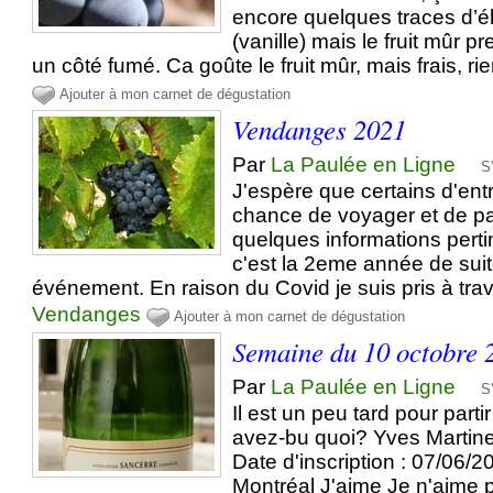
encore quelques traces d’é
(vanille) mais le fruit mûr 
un côté fumé. Ca goûte le fruit mûr, mais frais, rien
Ajouter à mon carnet de dégustation
Vendanges 2021
Par
La Paulée en Ligne
S
J'espère que certains d'ent
chance de voyager et de p
quelques informations pert
c'est la 2eme année de sui
événement. En raison du Covid je suis pris à trava
Vendanges
Ajouter à mon carnet de dégustation
Semaine du 10 octobre 
Par
La Paulée en Ligne
S
Il est un peu tard pour parti
avez-bu quoi? Yves Martin
Date d'inscription : 07/06/2
Montréal J'aime Je n'aime