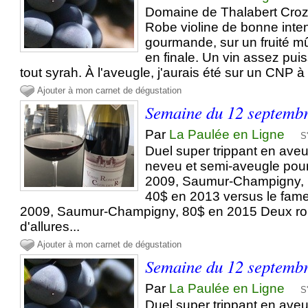
Domaine de Thalabert Cro
Robe violine de bonne inte
gourmande, sur un fruité mû
en finale. Un vin assez puis
tout syrah. À l'aveugle, j'aurais été sur un CNP 
Ajouter à mon carnet de dégustation
Semaine du 12 septemb
Par
La Paulée en Ligne
S
Duel super trippant en ave
neveu et semi-aveugle pour
2009, Saumur-Champigny, 
40$ en 2013 versus le fam
2009, Saumur-Champigny, 80$ en 2015 Deux robe
d'allures...
Ajouter à mon carnet de dégustation
Semaine du 12 septemb
Par
La Paulée en Ligne
S
Duel super trippant en ave