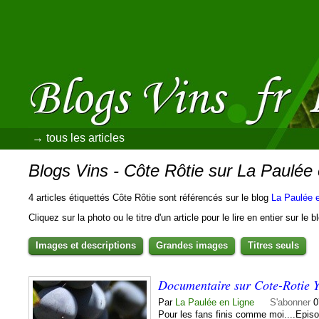
→ tous les articles
Blogs Vins - Côte Rôtie sur La Paulée
4 articles étiquettés Côte Rôtie sont référencés sur le blog
La Paulée 
Cliquez sur la photo ou le titre d'un article pour le lire en entier sur le 
Images et descriptions
Grandes images
Titres seuls
Documentaire sur Cote-Rotie 
Par
La Paulée en Ligne
S'abonner
0
Pour les fans finis comme moi....Epis