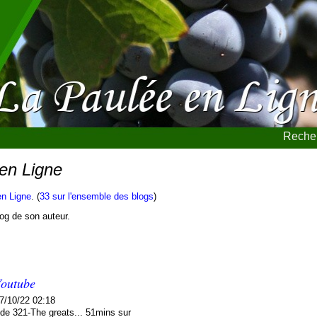
Recher
 en Ligne
en Ligne
. (
33 sur l'ensemble des blogs
)
blog de son auteur.
Youtube
7/10/22 02:18
ode 321-The greats... 51mins sur