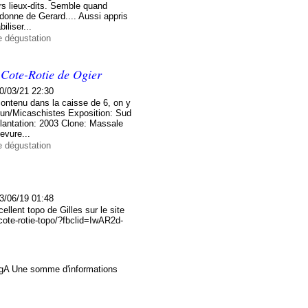
ers lieux-dits. Semble quand
donne de Gerard.... Aussi appris
iliser...
e dégustation
s Cote-Rotie de Ogier
0/03/21 22:30
contenu dans la caisse de 6, on y
 Brun/Micaschistes Exposition: Sud
lantation: 2003 Clone: Massale
evure...
e dégustation
3/06/19 01:48
ellent topo de Gilles sur le site
te-rotie-topo/?fbclid=IwAR2d-
Une somme d'informations