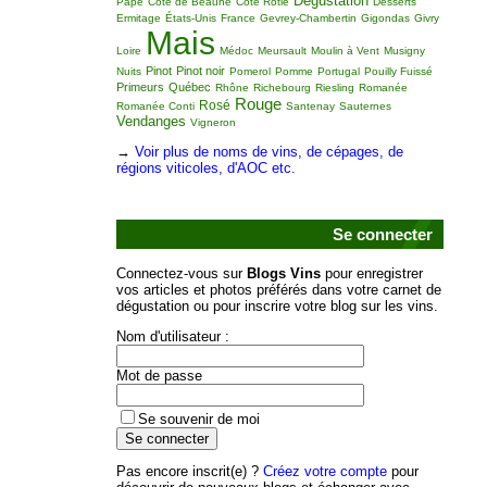
Dégustation
Pape
Côte de Beaune
Côte Rôtie
Desserts
Ermitage
États-Unis
France
Gevrey-Chambertin
Gigondas
Givry
Mais
Loire
Médoc
Meursault
Moulin à Vent
Musigny
Pinot
Pinot noir
Nuits
Pomerol
Pomme
Portugal
Pouilly Fuissé
Primeurs
Québec
Rhône
Richebourg
Riesling
Romanée
Rouge
Rosé
Romanée Conti
Santenay
Sauternes
Vendanges
Vigneron
→
Voir plus de noms de vins, de cépages, de
régions viticoles, d'AOC etc.
Se connecter
Connectez-vous sur
Blogs Vins
pour enregistrer
vos articles et photos préférés dans votre carnet de
dégustation ou pour inscrire votre blog sur les vins.
Nom d'utilisateur :
Mot de passe
Se souvenir de moi
Pas encore inscrit(e) ?
Créez votre compte
pour