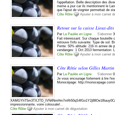
l'appellation. Belle description des div
meme a jour car ils mentionnent le Lan
que l'ajout de viognier permettait de stab
Côte Rôtie
Ajouter à mon carnet d
Retour sur la caisse Lieux-dit
Par
La Paulée en Ligne
S'abonner
3
Fait interessant: Sur chaque bouteille 
retrouve l'info suivante: Type de sol:
Pente: 50% altitude: 216 m annee de p
vendanges: 1 Oct 2013 fermentation: L
Côte Rôtie
Ajouter à mon carnet d
Côte Rôtie selon Gilles Martin
Par
La Paulée en Ligne
S'abonner
0
Je vous encourage fortement à lire l'exc
Monocépage: http://monocepage.com/co
XAMGYhT5m3TXJTD_IVN4NmHm7mRr50qS4fGo1Y2j88Oe18tauy0CgA 
impressionnante, voire colossale!...
Côte Rôtie
Ajouter à mon carnet de dégustation