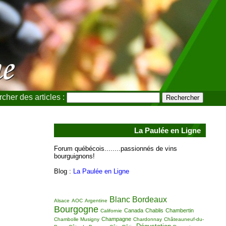
cher des articles :
La Paulée en Ligne
Forum québécois........passionnés de vins
bourguignons!
Blog :
La Paulée en Ligne
Blanc
Bordeaux
Alsace
AOC
Argentine
Bourgogne
Canada
Chablis
Chambertin
Californie
Champagne
Chambolle Musigny
Chardonnay
Châteauneuf-du-