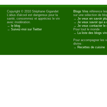
Copyright © 2010 Stéphane Gigandet
Blogs Vins
référence les
L'abus d'alcool est dangereux pour la
sur une sélection de blog
santé, consommez et appréciez le vin
→
Je veux en savoir plu
avec modération.
→
Je veux savoir qui a 
→
le blog
→
Je veux contacter le 
→
Suivez-moi sur Twitter
Pour tout le monde :
→
La liste des blogs vi
Pour accompagner les v
divins :
→
Recettes de cuisine