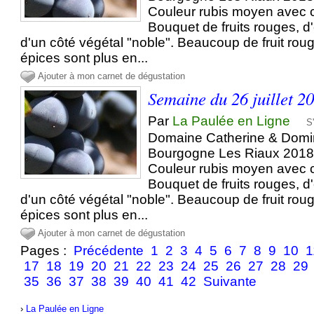
Couleur rubis moyen avec c
Bouquet de fruits rouges, d
d'un côté végétal "noble". Beaucoup de fruit rou
épices sont plus en...
Ajouter à mon carnet de dégustation
Semaine du 26 juillet 2
Par
La Paulée en Ligne
S
Domaine Catherine & Domi
Bourgogne Les Riaux 2018 
Couleur rubis moyen avec c
Bouquet de fruits rouges, d
d'un côté végétal "noble". Beaucoup de fruit rou
épices sont plus en...
Ajouter à mon carnet de dégustation
Pages :
Précédente
1
2
3
4
5
6
7
8
9
10
1
17
18
19
20
21
22
23
24
25
26
27
28
29
35
36
37
38
39
40
41
42
Suivante
›
La Paulée en Ligne