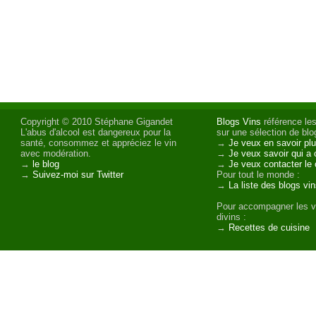
Copyright © 2010 Stéphane Gigandet
Blogs Vins
référence les
L'abus d'alcool est dangereux pour la
sur une sélection de blog
santé, consommez et appréciez le vin
→
Je veux en savoir plu
avec modération.
→
Je veux savoir qui a 
→
le blog
→
Je veux contacter le 
→
Suivez-moi sur Twitter
Pour tout le monde :
→
La liste des blogs vi
Pour accompagner les v
divins :
→
Recettes de cuisine