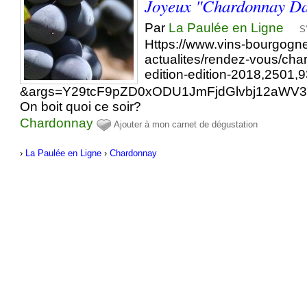
Joyeux "Chardonnay D
Par
La Paulée en Ligne
S
Https://www.vins-bourgogne.
actualites/rendez-vous/ch
edition-edition-2018,2501,
&args=Y29tcF9pZD0xODU1JmFjdGlvbj12aWV
On boit quoi ce soir?
Chardonnay
Ajouter à mon carnet de dégustation
›
La Paulée en Ligne
›
Chardonnay