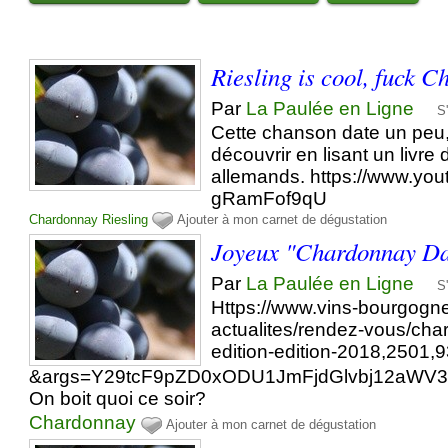
Riesling is cool, fuck 
Par
La Paulée en Ligne
S
Cette chanson date un peu, 
découvrir en lisant un livre
allemands. https://www.yo
gRamFof9qU
Chardonnay
Riesling
Ajouter à mon carnet de dégustation
Joyeux "Chardonnay D
Par
La Paulée en Ligne
S
Https://www.vins-bourgogne.
actualites/rendez-vous/ch
edition-edition-2018,2501,
&args=Y29tcF9pZD0xODU1JmFjdGlvbj12aWV
On boit quoi ce soir?
Chardonnay
Ajouter à mon carnet de dégustation