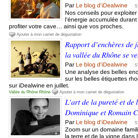
Par
Le blog d'iDealwine
S
Nos conseils pour exploiter
l’énergie accumulée durant l
profiter votre cave… ainsi que vos proches.
Ajouter à mon carnet de dégustation
Rapport d’enchères de ju
la vallée du Rhône se ve
Par
Le blog d'iDealwine
S
Une analyse des belles enc
sur les belles étiquettes r
sur iDealwine en juillet.
Vallée du Rhône
Rhône
Ajouter à mon carnet de dégustation
L’art de la pureté et de
Dominique et Romain C
Par
Le blog d'iDealwine
S
Zoom sur un domaine famili
la terre et de la vigne dans