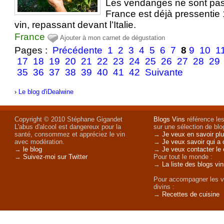
Les vendanges ne sont pas 
France est déjà pressentie 
vin, repassant devant l’Italie.
France
Ajouter à mon carnet de dégustation
Pages :
Précédente
1
2
3
4
5
6
7
8
9
10
1
17
18
19
20
21
22
23
24
25
26
27
28
29
35
36
37
38
39
40
41
42
Suivante
›
Le blog d'iDealwine
Copyright © 2010 Stéphane Gigandet
Blogs Vins
référence les
L'abus d'alcool est dangereux pour la
sur une sélection de blog
santé, consommez et appréciez le vin
→
Je veux en savoir plu
avec modération.
→
Je veux savoir qui a 
→
le blog
→
Je veux contacter le 
→
Suivez-moi sur Twitter
Pour tout le monde :
→
La liste des blogs vi
Pour accompagner les v
divins :
→
Recettes de cuisine