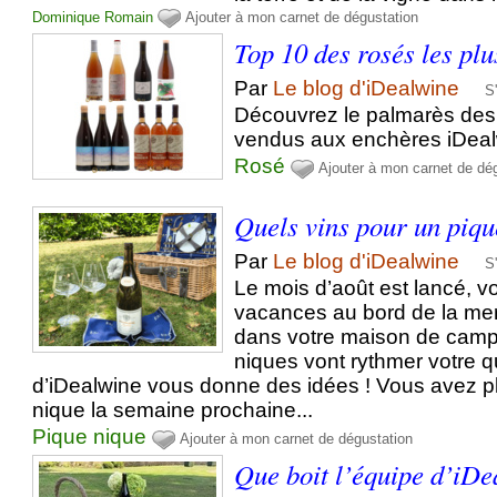
Dominique
Romain
Ajouter à mon carnet de dégustation
Top 10 des rosés les plu
Par
Le blog d'iDealwine
S
Découvrez le palmarès des
vendus aux enchères iDeal
Rosé
Ajouter à mon carnet de dé
Quels vins pour un piqu
Par
Le blog d'iDealwine
S
Le mois d’août est lancé, v
vacances au bord de la me
dans votre maison de camp
niques vont rythmer votre q
d’iDealwine vous donne des idées ! Vous avez pl
nique la semaine prochaine...
Pique nique
Ajouter à mon carnet de dégustation
Que boit l’équipe d’iDe