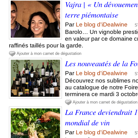
Vajra | « Un dévouemen
terre piémontaise
Par
Le blog d'iDealwine
S
Barolo… Un vignoble presti
en valeur par ce domaine c
raffinés taillés pour la garde.
Ajouter à mon carnet de dégustation
Les nouveautés de la Fo
Par
Le blog d'iDealwine
S
Découvrez nos sublimes no
au catalogue de notre Foire
terminera ce mardi 3 octobr
Ajouter à mon carnet de dégustation
La France deviendrait 
mondial de vin
Par
Le blog d'iDealwine
S