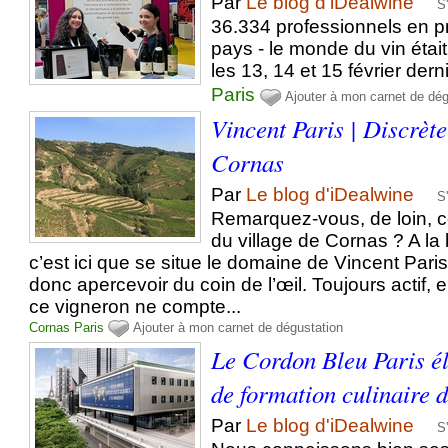
Par
Le blog d'iDealwine
S
36.334 professionnels en 
pays - le monde du vin étai
les 13, 14 et 15 février dern
Paris
Ajouter à mon carnet de dég
Vincent Paris | Discrète
Cornas
Par
Le blog d'iDealwine
S
Remarquez-vous, de loin, ce
du village de Cornas ? A la
c’est ici que se situe le domaine de Vincent Par
donc apercevoir du coin de l’œil. Toujours actif, e
ce vigneron ne compte...
Cornas
Paris
Ajouter à mon carnet de dégustation
Le Cordon Bleu Paris élu
de formation culinaire
Par
Le blog d'iDealwine
S