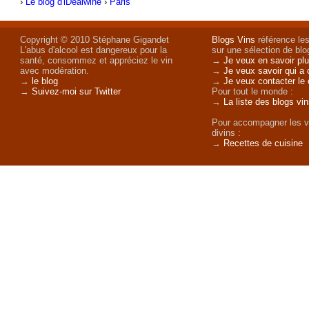
›
Le blog d'iDealwine
›
Paris
Copyright © 2010 Stéphane Gigandet
Blogs Vins
référence les
L'abus d'alcool est dangereux pour la
sur une sélection de blog
santé, consommez et appréciez le vin
→
Je veux en savoir plu
avec modération.
→
Je veux savoir qui a 
→
le blog
→
Je veux contacter le 
→
Suivez-moi sur Twitter
Pour tout le monde :
→
La liste des blogs vi
Pour accompagner les v
divins :
→
Recettes de cuisine