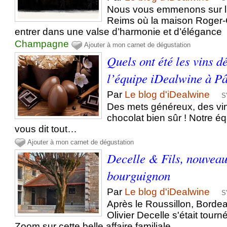
Nous vous emmenons sur 
Reims où la maison Roger-C
entrer dans une valse d’harmonie et d’élégance
Champagne
Ajouter à mon carnet de dégustation
Quels ont été les vins d
l’équipe iDealwine à P
Par
Le blog d'iDealwine
S
Des mets généreux, des vi
chocolat bien sûr ! Notre 
vous dit tout…
Ajouter à mon carnet de dégustation
Decelle & Fils, nouveau
bourguignon
Par
Le blog d'iDealwine
S
Après le Roussillon, Borde
Olivier Decelle s'était tour
Zoom sur cette belle affaire familiale.