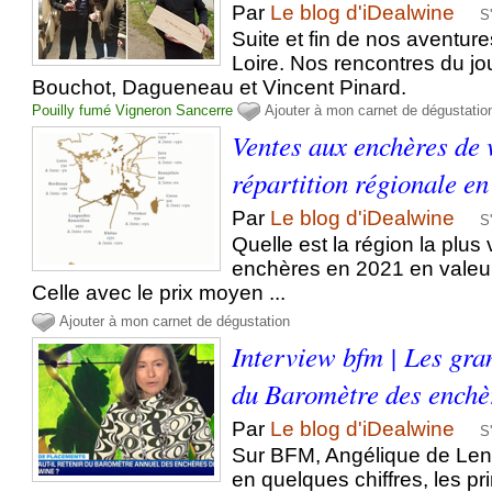
Par
Le blog d'iDealwine
S
Suite et fin de nos aventur
Loire. Nos rencontres du jo
Bouchot, Dagueneau et Vincent Pinard.
Pouilly fumé
Vigneron
Sancerre
Ajouter à mon carnet de dégustatio
Ventes aux enchères de v
répartition régionale e
Par
Le blog d'iDealwine
S
Quelle est la région la plu
enchères en 2021 en valeu
Celle avec le prix moyen ...
Ajouter à mon carnet de dégustation
Interview bfm | Les gr
du Baromètre des enchè
Par
Le blog d'iDealwine
S
Sur BFM, Angélique de Le
en quelques chiffres, les p