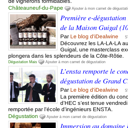
de vignerons formidables.
Châteauneuf-du-Pape
Ajouter à mon carnet de dégustat
Première e-dégustation 
de la Maison Guigal (1
Par
Le blog d'iDealwine
S
Découvrez les LA-LA-LA au
Guigal, une masterclass ex
plongera dans les splendeurs de la Côte-Rôtie.
Dégustation
Mais
Ajouter à mon carnet de dégustation
L’ensta remporte le con
dégustation de Grand C
Par
Le blog d'iDealwine
S
La première édition du con
d’HEC s’est tenue vendredi 
remportée par l’école d’ingénieurs ENSTA.
Dégustation
Ajouter à mon carnet de dégustation
Immersion au domaine 