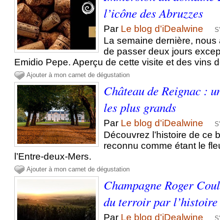
l’icône des Abruzzes
Par
Le blog d'iDealwine
S
La semaine dernière, nous
de passer deux jours exce
Emidio Pepe. Aperçu de cette visite et des vins 
Ajouter à mon carnet de dégustation
Château de Reignac : un
les plus grands
Par
Le blog d'iDealwine
S
Découvrez l’histoire de ce 
reconnu comme étant le fle
l’Entre-deux-Mers.
Ajouter à mon carnet de dégustation
Champagne Roger Coulon
du terroir par l’histoire
Par
Le blog d'iDealwine
S