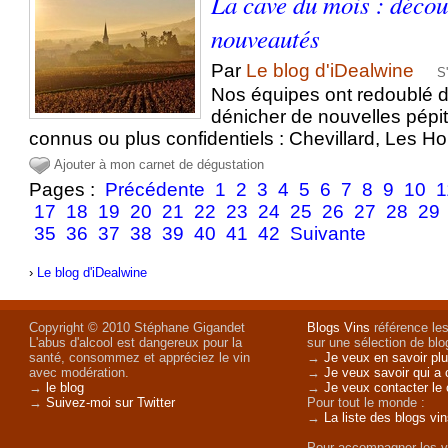
La cave du mois : décou
nouveautés
Par
Le blog d'iDealwine
S
Nos équipes ont redoublé d
dénicher de nouvelles pépi
connus ou plus confidentiels : Chevillard, Les H
Ajouter à mon carnet de dégustation
Pages :
Précédente
1
2
3
4
5
6
7
8
9
10
1
17
18
19
20
21
22
23
24
25
26
27
28
29
35
36
37
38
39
40
41
42
Suivante
›
Le blog d'iDealwine
Copyright © 2010 Stéphane Gigandet
Blogs Vins
référence les
L'abus d'alcool est dangereux pour la
sur une sélection de blog
santé, consommez et appréciez le vin
→
Je veux en savoir plu
avec modération.
→
Je veux savoir qui a 
→
le blog
→
Je veux contacter le 
→
Suivez-moi sur Twitter
Pour tout le monde :
→
La liste des blogs vi
Pour accompagner les v