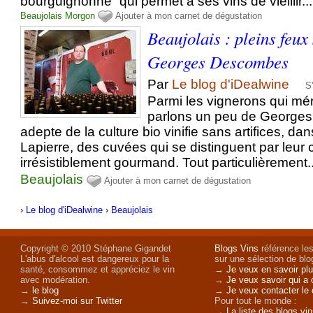
bourguignonne” qui permet à ses vins de vieillir...
Beaujolais
Morgon
Ajouter à mon carnet de dégustation
Beaujolais : pleins feux
Georges Descombes
Par
Le blog d'iDealwine
S
Parmi les vignerons qui méri
parlons un peu de George
adepte de la culture bio vinifie sans artifices, da
Lapierre, des cuvées qui se distinguent par leur 
irrésistiblement gourmand. Tout particulièrement..
Beaujolais
Ajouter à mon carnet de dégustation
›
Le blog d'iDealwine
›
Beaujolais
Copyright © 2010 Stéphane Gigandet
Blogs Vins
référence les
L'abus d'alcool est dangereux pour la
sur une sélection de blog
santé, consommez et appréciez le vin
→
Je veux en savoir plu
avec modération.
→
Je veux savoir qui a 
→
le blog
→
Je veux contacter le 
→
Suivez-moi sur Twitter
Pour tout le monde :
→
La liste des blogs vi