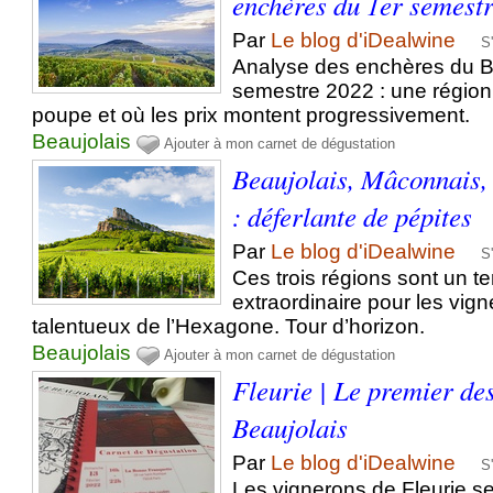
enchères du 1er semest
Par
Le blog d'iDealwine
S
Analyse des enchères du B
semestre 2022 : une région 
poupe et où les prix montent progressivement.
Beaujolais
Ajouter à mon carnet de dégustation
Beaujolais, Mâconnais,
: déferlante de pépites
Par
Le blog d'iDealwine
S
Ces trois régions sont un te
extraordinaire pour les vign
talentueux de l’Hexagone. Tour d’horizon.
Beaujolais
Ajouter à mon carnet de dégustation
Fleurie | Le premier de
Beaujolais
Par
Le blog d'iDealwine
S
Les vignerons de Fleurie se