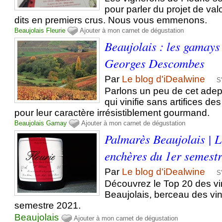
pour parler du projet de valo
dits en premiers crus. Nous vous emmenons.
Beaujolais
Fleurie
Ajouter à mon carnet de dégustation
Beaujolais : les gamay
Georges Descombes
Par
Le blog d'iDealwine
S
Parlons un peu de cet adept
qui vinifie sans artifices d
pour leur caractère irrésistiblement gourmand.
Beaujolais
Gamay
Ajouter à mon carnet de dégustation
Palmarès Beaujolais | L
enchères du 1er semest
Par
Le blog d'iDealwine
S
Découvrez le Top 20 des vi
Beaujolais, berceau des vin
semestre 2021.
Beaujolais
Ajouter à mon carnet de dégustation