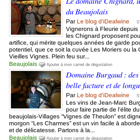
Le domaine Chignard, u
du Beaujolais
Par
Le blog d'iDealwine
S
Vignerons à Fleurie depuis 
les Chignard proposent pou
artifice, qui mérite quelques années de garde po
potentiel, que ce soit la cuvée Les Moriers ou l
Vieilles Vignes. Plein feu sur...
Beaujolais
Ajouter à mon carnet de dégustation
Domaine Burgaud : des 
belle facture et de long
Par
Le blog d'iDealwine
S
Les vins de Jean-Marc Bur
pour faire partie de l’élite 
beaujolais-Villages “Vignes de Theulon” est dign
morgon “Les Charmes” est un vin facile à abord
et de délicatesse. Partons à la...
Beaujolais
Ajouter à mon carnet de dégustation