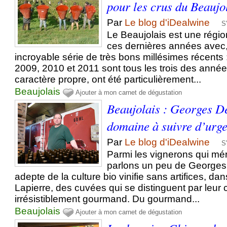
pour les crus du Beaujo
Par
Le blog d'iDealwine
S
Le Beaujolais est une régi
ces dernières années avec, 
incroyable série de très bons millésimes récents 
2009, 2010 et 2011 sont tous les trois des année
caractère propre, ont été particulièrement...
Beaujolais
Ajouter à mon carnet de dégustation
Beaujolais : Georges D
domaine à suivre d’urg
Par
Le blog d'iDealwine
S
Parmi les vignerons qui méri
parlons un peu de George
adepte de la culture bio vinifie sans artifices, da
Lapierre, des cuvées qui se distinguent par leur 
irrésistiblement gourmand. Du gourmand...
Beaujolais
Ajouter à mon carnet de dégustation