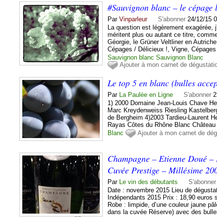
#Sauvignon blanc – le cépage le
Par
Vinparleur
S'abonner
24/12/15 
La question est légèrement exagérée, j'
méritent plus ou autant ce titre, com
Géorgie, le Grüner Veltliner en Autriche
Cépages / Délicieux !, Vigne, Cépages
Sauvignon blanc
Sauvignon
Blanc
Ajouter à mon carnet de dégustati
Le top 5 en blanc (bulles accep
Par
La Paulée en Ligne
S'abonner
2
1) 2000 Domaine Jean-Louis Chave He
Marc Kreydenweiss Riesling Kastelber
de Bergheim 4)2003 Tardieu-Laurent H
Rayas Côtes du Rhône Blanc Château 
Blanc
Ajouter à mon carnet de dég
Champagne – Etienne Doué – B
Cuvée Prestige – Millésime 20
Par
Le vin des débutants
S'abonner
Date : novembre 2015 Lieu de dégustat
Indépendants 2015 Prix : 18,90 euros 
Robe : limpide, d’une couleur jaune pâ
dans la cuvée Réserve) avec des bull