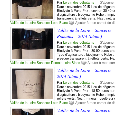
Par
Le vin des débutants
S'abonner
Date : novembre 2015 Lieu de dégustat
Biodyvin à Paris Prix : environ 30-40
d’agriculture : biodynamie Robe : limpi
transparent à reflets verts. Nez : net, 
Vallée de la Loire
Sancerre
Loire
Blanc
Ajouter à mon carnet de d
Vallée de la Loire – Sancerre
Romains – 2014 (blanc)
Par
Le vin des débutants
S'abonner
Date : novembre 2015 Lieu de dégustat
Biodyvin à Paris Prix : 30,90 euros c
Type d’agriculture : biodynamie Robe : l
presque transparent à reflets verts. Nez
Vallée de la Loire
Sancerre
Romain
Loire
Blanc
Ajouter à mon car
Vallée de la Loire – Sancerre
2014 (blanc)
Par
Le vin des débutants
S'abonner
Date : novembre 2015 Lieu de dégustat
Biodyvin à Paris Prix : 18,50 euros sur
d’agriculture : biodynamie Robe : limpi
reflets verts. Nez : minéral, fuselé sur
Vallée de la Loire
Sancerre
Loire
Blanc
Ajouter à mon carnet de d
Vallée de la Loire – Sancerre