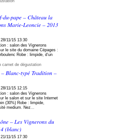
ustation
f-du-pape – Château la
ons Marie-Leoncie – 2013
28/11/15 13:30
ion : salon des Vignerons
sur le site du domaine Cépages :
boulenc Robe : limpide, d’un
n carnet de dégustation
 – Blanc-typé Tradition –
28/11/15 12:15
ion : salon des Vignerons
 le salon et sur le site Internet
in (30%) Robe : limpide,
nsité medium. Nez...
hône – Les Vignerons du
4 (blanc)
21/11/15 17:30