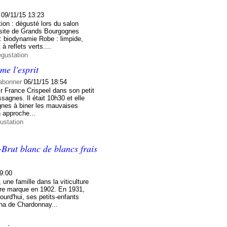
09/11/15 13:23
ion : dégusté lors du salon
e site de Grands Bourgognes
: biodynamie Robe : limpide,
à reflets verts....
égustation
me l'esprit
abonner
06/11/15 18:54
ir France Crispeel dans son petit
agnes. Il était 10h30 et elle
gnes à biner les mauvaises
n approche...
ustation
rut blanc de blancs frais
09:00
une famille dans la viticulture
ère marque en 1902. En 1931,
urd'hui, ses petits-enfants
 ha de Chardonnay...