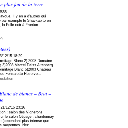
 plus fou de la terre
09:00
avoue. Il y en a d'autres qui
me par exemple le Shavkapito en
, la Folle noir à Fronton… -
on
tées)
3/12/15 18:29
rmitage Blanc 2) 2008 Domaine
g 3)2008 Marcel Deiss Altenberg
ermitage Blanc 5)2003 Château
de Fonsalette Reserve...
ustation
lanc de blancs – Brut –
06
21/12/15 23:16
ion : salon des Vignerons
sur le salon Cépage : chardonnay
le (cependant plus intense que
es moyennes. Nez...