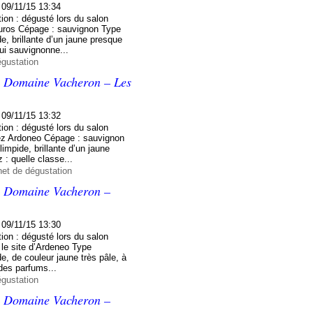
09/11/15 13:34
ion : dégusté lors du salon
 euros Cépage : sauvignon Type
de, brillante d’un jaune presque
qui sauvignonne...
égustation
 – Domaine Vacheron – Les
09/11/15 13:32
ion : dégusté lors du salon
hez Ardoneo Cépage : sauvignon
impide, brillante d’un jaune
 : quelle classe...
net de dégustation
 – Domaine Vacheron –
09/11/15 13:30
ion : dégusté lors du salon
 le site d’Ardeneo Type
de, de couleur jaune très pâle, à
 des parfums...
égustation
 – Domaine Vacheron –