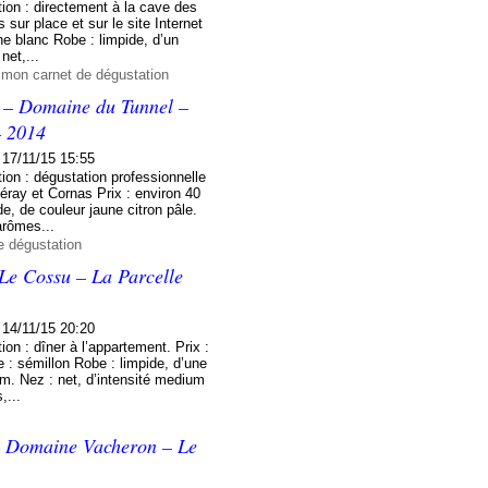
ion : directement à la cave des
 sur place et sur le site Internet
e blanc Robe : limpide, d’un
net,...
 mon carnet de dégustation
y – Domaine du Tunnel –
– 2014
17/11/15 15:55
on : dégustation professionnelle
éray et Cornas Prix : environ 40
, de couleur jaune citron pâle.
arômes...
e dégustation
Le Cossu – La Parcelle
14/11/15 20:20
on : dîner à l’appartement. Prix :
 : sémillon Robe : limpide, d’une
um. Nez : net, d’intensité medium
,...
 – Domaine Vacheron – Le