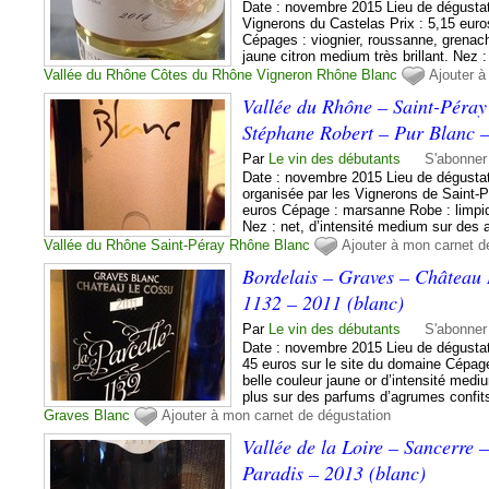
Date : novembre 2015 Lieu de dégustat
Vignerons du Castelas Prix : 5,15 euros
Cépages : viognier, roussanne, grenach
jaune citron medium très brillant. Nez : 
Vallée du Rhône
Côtes du Rhône
Vigneron
Rhône
Blanc
Ajouter à
Vallée du Rhône – Saint-Péra
Stéphane Robert – Pur Blanc 
Par
Le vin des débutants
S'abonner
Date : novembre 2015 Lieu de dégustati
organisée par les Vignerons de Saint-P
euros Cépage : marsanne Robe : limpide
Nez : net, d’intensité medium sur des 
Vallée du Rhône
Saint-Péray
Rhône
Blanc
Ajouter à mon carnet d
Bordelais – Graves – Château 
1132 – 2011 (blanc)
Par
Le vin des débutants
S'abonner
Date : novembre 2015 Lieu de dégustati
45 euros sur le site du domaine Cépage
belle couleur jaune or d’intensité medi
plus sur des parfums d’agrumes confits
Graves
Blanc
Ajouter à mon carnet de dégustation
Vallée de la Loire – Sancerre
Paradis – 2013 (blanc)