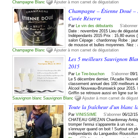
Champagne
Blanc
Ajouter à mon carnet de dégustation
Champagne – Étienne Doué – B
Cuvée Réserve
Par
Le vin des débutants
S'abonner
Date : novembre 2015 Lieu de dégustat
Indépendants 2015 Prix : 15,80 euros 
salon Cépage : chardonnay Robe : jaune
de mousse et bulles moyennes. Nez : à 
Champagne
Blanc
Ajouter à mon carnet de dégustation
Les 5 meilleurs Sauvignon Bl
2015
Par
Le Tire-bouchon
S'abonner
09/1
Le 5 décembre dernier, l'Acadie Nouvell
classement annuel des 100 meilleurs a
Alcool Nouveau-Brunswick pour 2015. P
Griffin se retrouve aussi en ligne sur le 
Sauvignon blanc
Sauvignon
Blanc
Ajouter à mon carnet de dégust
Toute la fraîcheur d'un blanc 
Par
VINISSIME
S'abonner
06/12/15
CHATEAU GREZAN Chardonnay Antique 
tromper l'ennui s'apparente à un vice...
s'ennuyer quand on boit ! Surtout en p
indépendants du Languedoc-Roussillon,