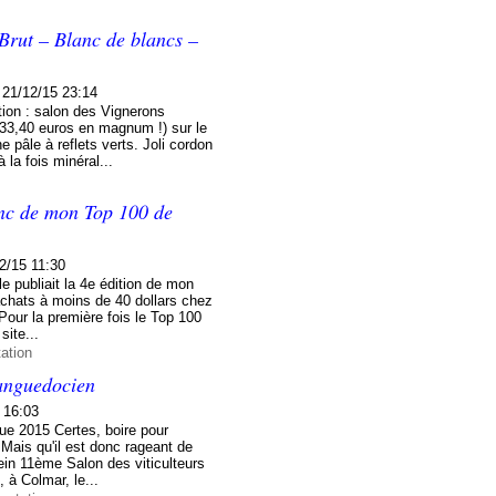
rut – Blanc de blancs –
21/12/15 23:14
ion : salon des Vignerons
(33,40 euros en magnum !) sur le
 pâle à reflets verts. Joli cordon
la fois minéral...
anc de mon Top 100 de
2/15 11:30
e publiait la 4e édition de mon
chats à moins de 40 dollars chez
our la première fois le Top 100
site...
ation
languedocien
 16:03
2015 Certes, boire pour
 Mais qu'il est donc rageant de
lein 11ème Salon des viticulteurs
 à Colmar, le...