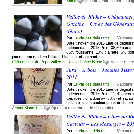
Blanc
Ajouter à mon carnet de dég
Vallée du Rhône – Châteauneu
Gardine – Cuvée des Générati
(blanc)
Par
Le vin des débutants
S'abonner
Date : novembre 2015 Lieu de dégustat
Indépendants 2015 Prix : 38,50 euros 
85% roussanne, 10% clairette, 5% bour
jaune citron medium brillant. Nez : net et enchanteur...
Châteauneuf-du-Pape
Vallée du Rhône
Rhône
Blanc
Ajouter à mo
Jura – Arbois – Jacques Tissot
2011
Par
Le vin des débutants
S'abonner
Date : novembre 2015 Lieu de dégustat
Indépendants 2015 Prix : 11,70 euros sur
Cépages : chardonnay (70%) et savagn
brillante, d’une couleur jaune or d’inte
Arbois
Blanc
Jura
Ajouter à mon carnet de dégustation
Vallée du Rhône – Côtes du R
Castelas – Les Mésanges – 201
Par
Le vin des débutants
S'abonner