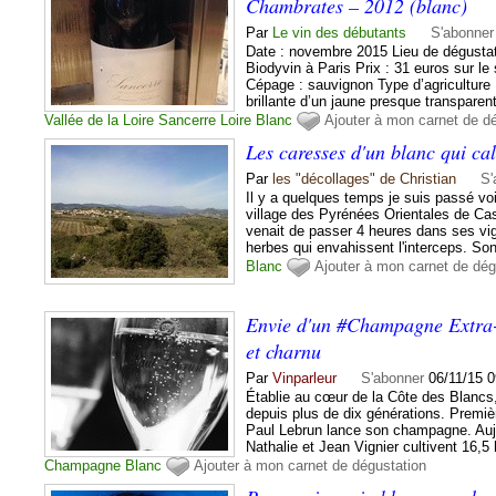
Chambrates – 2012 (blanc)
Par
Le vin des débutants
S'abonner
Date : novembre 2015 Lieu de dégustat
Biodyvin à Paris Prix : 31 euros sur l
Cépage : sauvignon Type d’agriculture 
brillante d’un jaune presque transparent 
Vallée de la Loire
Sancerre
Loire
Blanc
Ajouter à mon carnet de d
Les caresses d'un blanc qui cal
Par
les "décollages" de Christian
S'
Il y a quelques temps je suis passé vo
village des Pyrénées Orientales de Cass
venait de passer 4 heures dans ses vi
herbes qui envahissent l'interceps. So
Blanc
Ajouter à mon carnet de dég
Envie d'un #Champagne Extra-B
et charnu
Par
Vinparleur
S'abonner
06/11/15 
Établie au cœur de la Côte des Blancs, 
depuis plus de dix générations. Premi
Paul Lebrun lance son champagne. Aujo
Nathalie et Jean Vignier cultivent 16,5
Champagne
Blanc
Ajouter à mon carnet de dégustation