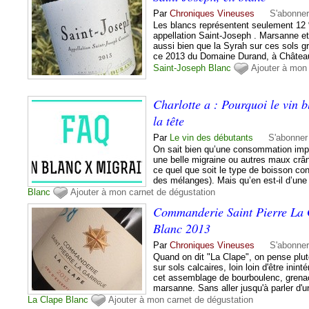
Par
Chroniques Vineuses
S'abonne
Les blancs représentent seulement 12 %
appellation Saint-Joseph . Marsanne e
aussi bien que la Syrah sur ces sols g
ce 2013 du Domaine Durand, à Châteaub
Saint-Joseph
Blanc
Ajouter à mon
Charlotte a : Pourquoi le vin 
la tête
Par
Le vin des débutants
S'abonner
On sait bien qu’une consommation impo
une belle migraine ou autres maux crân
ce quel que soit le type de boisson 
des mélanges). Mais qu’en est-il d’un
Blanc
Ajouter à mon carnet de dégustation
Commanderie Saint Pierre La 
Blanc 2013
Par
Chroniques Vineuses
S'abonne
Quand on dit "La Clape", on pense plutô
sur sols calcaires, loin loin d'être in
cet assemblage de bourboulenc, grena
marsanne. Sans aller jusqu'à parler d'u
La Clape
Blanc
Ajouter à mon carnet de dégustation