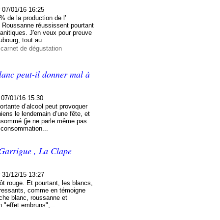
r
07/01/16 16:25
 de la production de l’
t Roussanne réussissent pourtant
ranitiques. J'en veux pour preuve
ourg, tout au...
 carnet de dégustation
blanc peut-il donner mal à
07/01/16 15:30
rtante d’alcool peut provoquer
iens le lendemain d’une fête, et
consommé (je ne parle même pas
e consommation...
Garrigue , La Clape
r
31/12/15 13:27
t rouge. Et pourtant, les blancs,
intéressants, comme en témoigne
che blanc, roussanne et
n "effet embruns",...