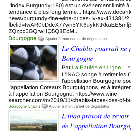
l'index Burgundy-150) est un événement limité 
tendance à plus long terme... https://www.decan
news/burgundy-fine-wine-prices-liv-ex-431381/?
fbclid=IwAR0bDdcX77wh5YK6uykKtRkaEE5mf
ZQzpc5GQrwHQ5Q8EoM...
Bourgogne
Ajouter à mon carnet de dégustation
Le Chablis pourrait ne p
Bourgogne
Par
La Paulée en Ligne
S
L'INAO songe à retirer les 
l'appellation Bourgogne pou
l'appellation Coteaux Bourguignons, et à intégrer
à l'appellation Bourgogne. https://www.wine-
searcher.com/m/2019/11/chablis-faces-loss-of-bu
Bourgogne
Chablis
Ajouter à mon carnet de dégustation
L’inao prévoit de revoir
de l’appellation Bourg