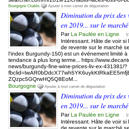
Bourgogne
Chablis
Ajouter à mon carnet de dégustation
Diminution du prix des
en 2019... sur le march
Par
La Paulée en Ligne
S
Intéressant. Hâte de voir si
de revente sur le marché s
l'index Burgundy-150) est un événement limité 
tendance à plus long terme... https://www.decan
news/burgundy-fine-wine-prices-liv-ex-431381/?
fbclid=IwAR0bDdcX77wh5YK6uykKtRkaEE5mf
ZQzpc5GQrwHQ5Q8EoM...
Bourgogne
Ajouter à mon carnet de dégustation
Diminution du prix des
en 2019... sur le march
Par
La Paulée en Ligne
S
Intéressant. Hâte de voir si
de revente sur le marché s