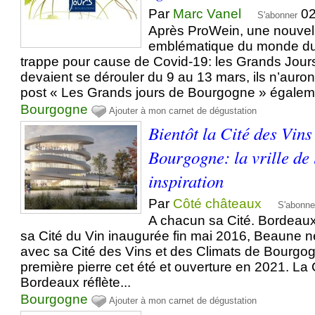
Par
Marc Vanel
02
S'abonner
Après ProWein, une nouvell
emblématique du monde du 
trappe pour cause de Covid-19: les Grands Jou
devaient se dérouler du 9 au 13 mars, ils n’auro
post « Les Grands jours de Bourgogne » égaleme
Bourgogne
Ajouter à mon carnet de dégustation
Bientôt la Cité des Vins
Bourgogne: la vrille de
inspiration
Par
Côté châteaux
S'abonne
A chacun sa Cité. Bordeaux
sa Cité du Vin inaugurée fin mai 2016, Beaune n
avec sa Cité des Vins et des Climats de Bourgo
première pierre cet été et ouverture en 2021. La 
Bordeaux réflète...
Bourgogne
Ajouter à mon carnet de dégustation