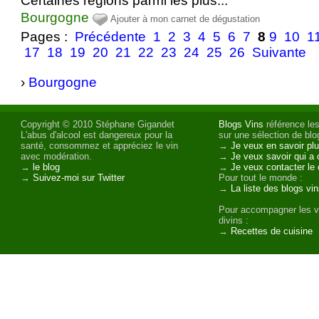
Certaines régions parmi les plus...
Bourgogne
Ajouter à mon carnet de dégustation
Pages :
Précédente
1
2
3
4
5
6
7
8
9
10
1
17
18
19
20
21
22
23
24
25
26
Suivante
›
Bourgogne
Copyright © 2010 Stéphane Gigandet
Blogs Vins
référence les
L'abus d'alcool est dangereux pour la
sur une sélection de blog
santé, consommez et appréciez le vin
→
Je veux en savoir plu
avec modération.
→
Je veux savoir qui a 
→
le blog
→
Je veux contacter le 
→
Suivez-moi sur Twitter
Pour tout le monde :
→
La liste des blogs vi
Pour accompagner les v
divins :
→
Recettes de cuisine