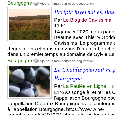
Bourgogne
Ajouter à mon carnet de dégustation
Périple hivernal en Bo
Par
Le Blog de Cavissima
11:51
14 janvier 2020, nous parto
Beaune avec Thierry Goddet
Cavissima. Le programme es
dégustations et nous en avons l’eau à la bouch
dans un premier temps au domaine de Sylvie Es
Bourgogne
Ajouter à mon carnet de dégustation
Le Chablis pourrait ne p
Bourgogne
Par
La Paulée en Ligne
S
L'INAO songe à retirer les 
l'appellation Bourgogne pou
l'appellation Coteaux Bourguignons, et à intégrer
à l'appellation Bourgogne. https://www.wine-
searcher.com/m/2019/11/chablis-faces-loss-of-bu