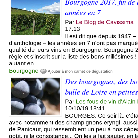
Bourgogne 2017, fin de 
années en 7
Par
Le Blog de Cavissima
17:13
Il est dit que depuis 1947 –
d’anthologie – les années en 7 n’ont pas marqué 
qualité de leurs vins en Bourgogne. Bourgogne 
règle et s’inscrit sur la liste des bons millésimes 
autant en...
Bourgogne
Ajouter à mon carnet de dégustation
Des bourgognes, des bo
bulle de Loire en petite
Par
Les fous de vin d'Alain
10/10/19 18:41
BOURGES. Ce soir là, c'étai
avec notamment des champignons eryngi, aussi 
de Panicaut, qui ressemblent un peu à nos cèpes,
goût, ni la consistance... On les a fait sauter, en la