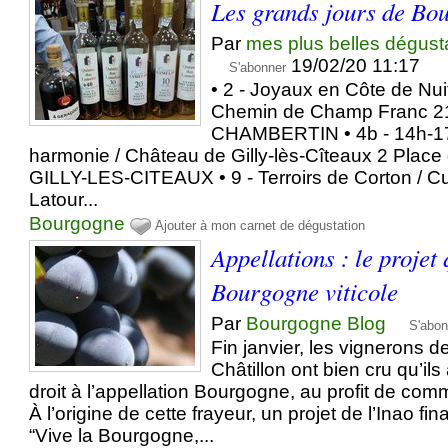
Les grands jours de Bo
Par
mes plus belles dégust
19/02/20 11:17
S'abonner
• 2 - Joyaux en Côte de Nui
Chemin de Champ Franc 
CHAMBERTIN • 4b - 14h-17
harmonie / Château de Gilly-lès-Cîteaux 2 Plac
GILLY-LES-CITEAUX • 9 - Terroirs de Corton / 
Latour...
Bourgogne
Ajouter à mon carnet de dégustation
Appellations : le projet 
Bourgogne viticole
Par
Bourgogne Blog
S'abon
Fin janvier, les vignerons d
Châtillon ont bien cru qu’ils 
droit à l’appellation Bourgogne, au profit de co
À l’origine de cette frayeur, un projet de l’Inao 
“Vive la Bourgogne,...