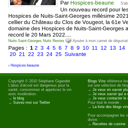
Par
Hospices-beaune
S'ab
Un nouveau record pour le
Hospices de Nuits-Saint-Georges millésime 2021
cellier du Château du Clos de Vougeot, la 61e V
domaine des Hospices de Nuits-Saint-Georges a
record le 20 Mars 2022....
Nuits-Saint-Georges
Nuits
Restes
Ajouter à mon carnet de dégustat
Pages :
1
2
3
4
5
6
7
8
9
10
11
12
13
14
20
21
22
23
24
25
Suivante
›
Hospices-beaune
Copyright © 2010 Stéphane Gigandet
Blogs Vins
référence les
L'abus d'alcool est dangereux pour la
sur une sélection de blog
santé, consommez et appréciez le vin
→
Je veux en savoir plu
avec modération.
→
Je veux savoir qui a 
→
le blog
→
Je veux contacter le 
→
Suivez-moi sur Twitter
Pour tout le monde :
→
La liste des blogs vi
Pour accompagner les v
divins :
→
Recettes de cuisine