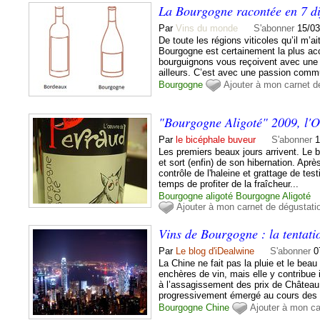
La Bourgogne racontée en 7 di
Par
Vins du monde
S'abonner
15/03
De toute les régions viticoles qu’il m’ai
Bourgogne est certainement la plus acc
bourguignons vous reçoivent avec une 
ailleurs. C’est avec une passion commu
Bourgogne
Ajouter à mon carnet d
"Bourgogne Aligoté" 2009, l'
Par
le bicéphale buveur
S'abonner
1
Les premiers beaux jours arrivent. Le 
et sort (enfin) de son hibernation. Aprè
contrôle de l'haleine et grattage de testi
temps de profiter de la fraîcheur...
Bourgogne aligoté
Bourgogne
Aligoté
Ajouter à mon carnet de dégustati
Vins de Bourgogne : la tentati
Par
Le blog d'iDealwine
S'abonner
0
La Chine ne fait pas la pluie et le bea
enchères de vin, mais elle y contribue
à l’assagissement des prix de Châtea
progressivement émergé au cours des d
Bourgogne
Chine
Ajouter à mon ca