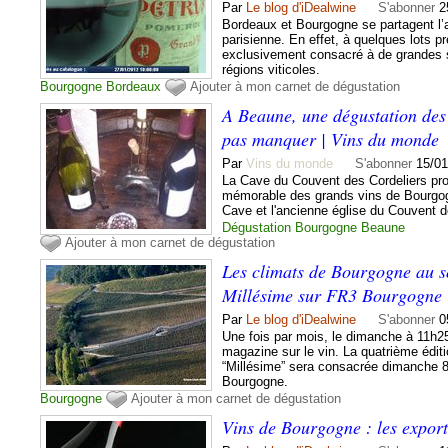
Par
Le blog d'iDealwine
S'abonner
2
Bordeaux et Bourgogne se partagent l’af
parisienne. En effet, à quelques lots pr
exclusivement consacré à de grandes 
régions viticoles.
Bourgogne
Bordeaux
Ajouter à mon carnet de dégustation
A Beaune, une dégustation des
pas manquer | Vins du monde
Par
Vins du monde
S'abonner
15/01
La Cave du Couvent des Cordeliers pro
mémorable des grands vins de Bourgog
Cave et l'ancienne église du Couvent d
Dégustation
Bourgogne
Beaune
Ajouter à mon carnet de dégustation
Les climats de Bourgogne au 
Millésime sur FR3 Bourgogne
Par
Le blog d'iDealwine
S'abonner
0
Une fois par mois, le dimanche à 11h
magazine sur le vin. La quatrième édit
“Millésime” sera consacrée dimanche 8 j
Bourgogne.
Bourgogne
Ajouter à mon carnet de dégustation
Vins de Bourgogne : les export