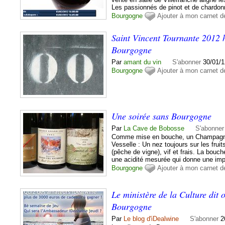
Les passionnés de pinot et de chardonn
Bourgogne
Ajouter à mon carnet d
Saint Vincent Tournante 2012 
Bourgogne
Par
amant du vin
S'abonner
30/01/1
Bourgogne
Ajouter à mon carnet d
Une soirée sans Bourgogne
Par
La Cave de Bobosse
S'abonner
Comme mise en bouche, un Champagn
Vesselle : Un nez toujours sur les frui
(pêche de vigne), vif et frais. La bouch
une acidité mesurée qui donne une impr
Bourgogne
Ajouter à mon carnet d
Le ministère de la Culture dit 
Bourgogne
Par
Le blog d'iDealwine
S'abonner
2