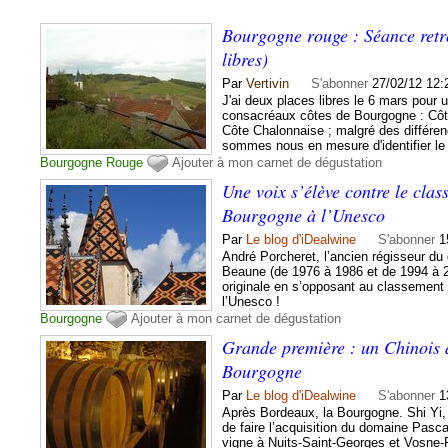
Bourgogne rouge : Séance retr
libres)
Par
Vertivin
S'abonner
27/02/12 12:
J'ai deux places libres le 6 mars pour 
consacréaux côtes de Bourgogne : Côt
Côte Chalonnaise ; malgré des différe
sommes nous en mesure d'identifier le
Bourgogne
Rouge
Ajouter à mon carnet de dégustation
Une voix s’élève contre le clas
Bourgogne à l’Unesco
Par
Le blog d'iDealwine
S'abonner
1
André Porcheret, l’ancien régisseur d
Beaune (de 1976 à 1986 et de 1994 à 2
originale en s’opposant au classement
l’Unesco !
Bourgogne
Ajouter à mon carnet de dégustation
Grande première : un Chinois 
Bourgogne
Par
Le blog d'iDealwine
S'abonner
1
Après Bordeaux, la Bourgogne. Shi Yi,
de faire l’acquisition du domaine Pasc
vigne à Nuits-Saint-Georges et Vosne-