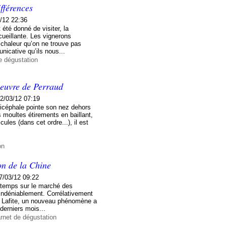
fférences
/12 22:36
t été donné de visiter, la
ueillante. Les vignerons
chaleur qu’on ne trouve pas
nicative qu’ils nous...
e dégustation
Oeuvre de Perraud
2/03/12 07:19
bicéphale pointe son nez dehors
s moultes étirements en baillant,
cules (dans cet ordre...), il est
on
on de la Chine
7/03/12 09:22
u temps sur le marché des
 indéniablement. Corrélativement
u Lafite, un nouveau phénomène a
erniers mois...
rnet de dégustation