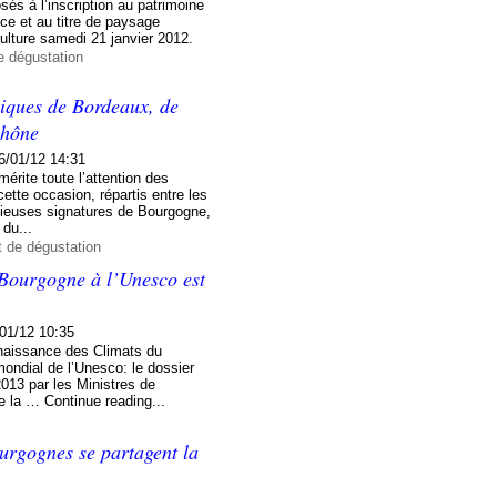
és à l’inscription au patrimoine
ce et au titre de paysage
Culture samedi 21 janvier 2012.
e dégustation
siques de Bordeaux, de
Rhône
6/01/12 14:31
érite toute l’attention des
ette occasion, répartis entre les
igieuses signatures de Bourgogne,
 du...
t de dégustation
 Bourgogne à l’Unesco est
01/12 10:35
nnaissance des Climats du
ondial de l’Unesco: le dossier
2013 par les Ministres de
de la … Continue reading...
ourgognes se partagent la