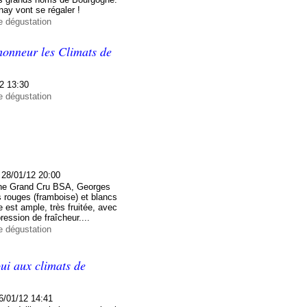
ay vont se régaler !
e dégustation
honneur les Climats de
2 13:30
e dégustation
28/01/12 20:00
e Grand Cru BSA, Georges
ts rouges (framboise) et blancs
e est ample, très fruitée, avec
ession de fraîcheur....
e dégustation
oui aux climats de
6/01/12 14:41