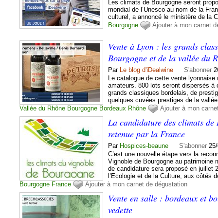
Les climats de Bourgogne seront propos
mondial de l’Unesco au nom de la Fran
culturel, a annoncé le ministère de la 
Bourgogne
Ajouter à mon carnet d
Vente à Lyon : les grands clas
Bourgogne et de la vallée du 
Par
Le blog d'iDealwine
S'abonner
2
Le catalogue de cette vente lyonnaise m
amateurs. 800 lots seront dispersés à c
grands classiques bordelais, de prest
quelques cuvées prestiges de la vallée
Vallée du Rhône
Bourgogne
Bordeaux
Rhône
Ajouter à mon carne
La candidature des climats de
retenue par la France
Par
Hospices-beaune
S'abonner
25/
C’est une nouvelle étape vers la reco
Vignoble de Bourgogne au patrimoine m
de candidature sera proposé en juillet 
l’Ecologie et de la Culture, aux côtés 
Bourgogne
France
Ajouter à mon carnet de dégustation
Vente en salle : bordeaux et b
vedette