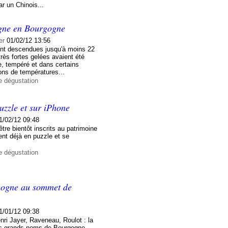
r un Chinois...
vigne en Bourgogne
er
01/02/12 13:56
sont descendues jusqu'à moins 22
rès fortes gelées avaient été
, tempéré et dans certains
ions de températures...
e dégustation
uzzle et sur iPhone
1/02/12 09:48
tre bientôt inscrits au patrimoine
ent déjà en puzzle et se
e dégustation
rgogne au sommet de
1/01/12 09:38
i Jayer, Raveneau, Roulot : la
les grands noms de Bourgogne.