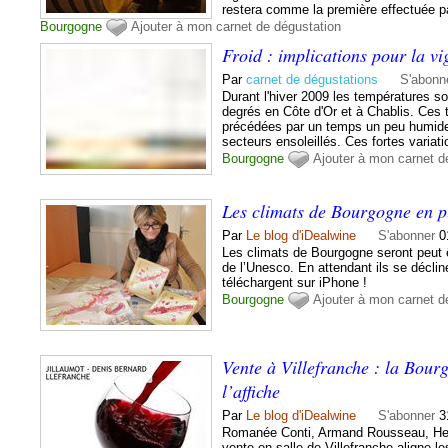
restera comme la première effectuée pa
Bourgogne
Ajouter à mon carnet de dégustation
Froid : implications pour la 
Par
carnet de dégustations
S'abonn
Durant l'hiver 2009 les températures 
degrés en Côte d'Or et à Chablis. Ces t
précédées par un temps un peu humide
secteurs ensoleillés. Ces fortes variat
Bourgogne
Ajouter à mon carnet d
Les climats de Bourgogne en p
Par
Le blog d'iDealwine
S'abonner
0
Les climats de Bourgogne seront peut ê
de l’Unesco. En attendant ils se déclin
téléchargent sur iPhone !
Bourgogne
Ajouter à mon carnet d
Vente à Villefranche : la Bou
l’affiche
Par
Le blog d'iDealwine
S'abonner
3
Romanée Conti, Armand Rousseau, Henr
vente en salle de Villefranche aligne 