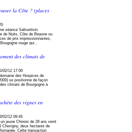
ouver la Côte ? (places
20
une séance Salivertivin
e de Nuits, Côte de Beaune ou
nces de prix impressionnantes,
 Bougogne rouge qui...
sement des climats de
5/02/12 17:00
u domaine des Hospices de
000) se positionne de façon
 des climats de Bourgogne à
achète des vignes en
3/02/12 09:45
 un jeune Chinois de 28 ans vient
al Chevigny, deux hectares de
Romanée. Cette transaction