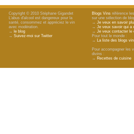
Copyright © 2010 Stéphane Gigandet
Blogs Vins
référence les
L'abus d'alcool est dangereux pour la
sur une sélection de blog
santé, consommez et appréciez le vin
→
Je veux en savoir plu
avec modération.
→
Je veux savoir qui a 
→
le blog
→
Je veux contacter le 
→
Suivez-moi sur Twitter
Pour tout le monde :
→
La liste des blogs vi
Pour accompagner les v
divins :
→
Recettes de cuisine