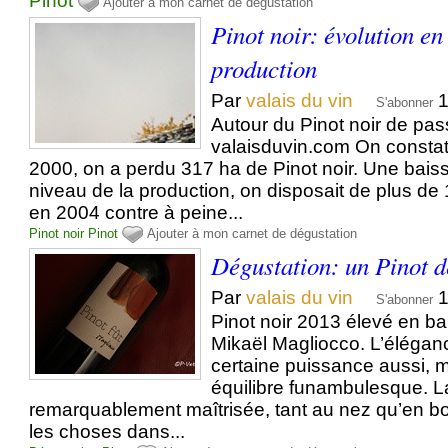
Pinot
Ajouter à mon carnet de dégustation
Pinot noir: évolution en
production
Par
valais du vin
1
S'abonner
Autour du Pinot noir de pas
valaisduvin.com On constat
2000, on a perdu 317 ha de Pinot noir. Une baiss
niveau de la production, on disposait de plus de 1
en 2004 contre à peine...
Pinot noir
Pinot
Ajouter à mon carnet de dégustation
Dégustation: un Pinot d
Par
valais du vin
1
S'abonner
Pinot noir 2013 élevé en ba
Mikaël Magliocco. L’élégan
certaine puissance aussi, m
équilibre funambulesque. L
remarquablement maîtrisée, tant au nez qu’en 
les choses dans...