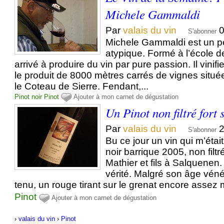
Michele Gammaldi
Par
valais du vin
0
S'abonner
Michele Gammaldi est un pe
atypique. Formé à l’école de l
arrivé à produire du vin par pure passion. Il vinif
le produit de 8000 mètres carrés de vignes situé
le Coteau de Sierre. Fendant,...
Pinot noir
Pinot
Ajouter à mon carnet de dégustation
Un Pinot non filtré fort
Par
valais du vin
2
S'abonner
Bu ce jour un vin qui m’étai
noir barrique 2005, non filtr
Mathier et fils à Salquenen.
vérité. Malgré son âge véné
tenu, un rouge tirant sur le grenat encore assez
Pinot
Ajouter à mon carnet de dégustation
›
valais du vin
›
Pinot