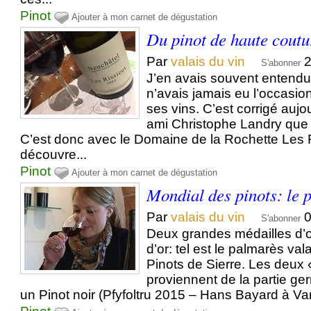
Pinot
Ajouter à mon carnet de dégustation
Du pinot de haute coutu
Par
valais du vin
2
S'abonner
J’en avais souvent entendu 
n’avais jamais eu l’occasio
ses vins. C’est corrigé auj
ami Christophe Landry que 
C’est donc avec le Domaine de la Rochette Les 
découvre...
Pinot
Ajouter à mon carnet de dégustation
Mondial des pinots: le 
Par
valais du vin
0
S'abonner
Deux grandes médailles d’o
d’or: tel est le palmarès va
Pinots de Sierre. Les deux «
proviennent de la partie g
un Pinot noir (Pfyfoltru 2015 – Hans Bayard à Varo