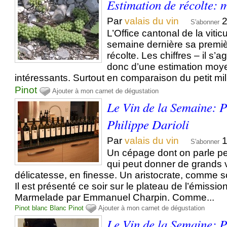
Estimation de récolte: 
Par
valais du vin
2
S'abonner
L’Office cantonal de la viticu
semaine dernière sa premiè
récolte. Les chiffres – il s’
donc d’une estimation moy
intéressants. Surtout en comparaison du petit mil
Pinot
Ajouter à mon carnet de dégustation
Le Vin de la Semaine: P
Philippe Darioli
Par
valais du vin
1
S'abonner
Un cépage dont on parle p
qui peut donner de grands v
délicatesse, en finesse. Un aristocrate, comme 
Il est présenté ce soir sur le plateau de l’émission
Marmelade par Emmanuel Charpin. Comme...
Pinot blanc
Blanc
Pinot
Ajouter à mon carnet de dégustation
Le Vin de la Semaine: P