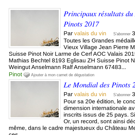
Principaux résultats du
Pinots 2017
Par
valais du vin
3
S'abonner
Toutes les Grandes médaill
Vieux Village Jean Pierre
Suisse Pinot Noir Larme de Cerf AOC Valais 20
Mathias Bechtel 8193 Eglisau ZH Suisse Pinot 
Weingut Anselmann Ralf Anselmann 67483...
Pinot
Ajouter à mon carnet de dégustation
Le Mondial des Pinots 
Par
valais du vin
3
S'abonner
Pour sa 20e édition, le con
dimension internationale a
inscrits issus de 25 pays. 
Or, un record, sont ainsi d
même, dans le cadre majestueux du Château Merc
ces...