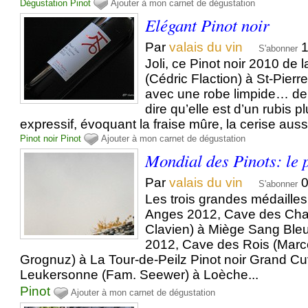
Dégustation
Pinot
Ajouter à mon carnet de dégustation
Elégant Pinot noir
Par
valais du vin
1
S'abonner
Joli, ce Pinot noir 2010 de 
(Cédric Flaction) à St-Pierr
avec une robe limpide… de p
dire qu’elle est d’un rubis pl
expressif, évoquant la fraise mûre, la cerise aussi
Pinot noir
Pinot
Ajouter à mon carnet de dégustation
Mondial des Pinots: le
Par
valais du vin
0
S'abonner
Les trois grandes médailles
Anges 2012, Cave des Ch
Clavien) à Miège Sang Ble
2012, Cave des Rois (Marc
Grognuz) à La Tour-de-Peilz Pinot noir Grand C
Leukersonne (Fam. Seewer) à Loèche...
Pinot
Ajouter à mon carnet de dégustation