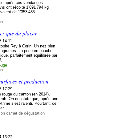
upe après ces vendanges.
ns ont récolté 1’691’794 kg
valent de 1’353’435...
on
: que du plaisir
6 14:11
stophe Rey à Corin. Un nez bien
d’agrumes. La prise en bouche
lique, parfaitement équilibrée par
,...
ouge
on
urfaces et production
6 17:29
 rouge du canton (en 2014),
Syrah. On constate que, après une
ythme s’est ralenti. Pourtant, ce
ar...
mon carnet de dégustation
4 16:22