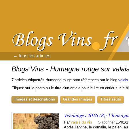
→ tous les articles
Blogs Vins - Humagne rouge sur valais
7 articles étiquettés Humagne rouge sont référencés sur le blog
valais
Cliquez sur la photo ou le titre d'un article pour le lire en entier sur le 
Images et descriptions
Grandes images
Titres seuls
Vendanges 2016 (8): l’humagn
Par
valais du vin
S'abonner
15/01/1
Après l’arvine, le cornalin, le païen, a