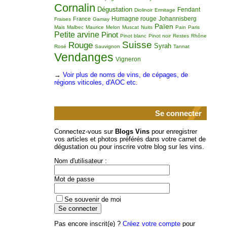
Cornalin
Dégustation
Fendant
Diolinoir
Ermitage
Humagne rouge
Johannisberg
France
Fraises
Gamay
Païen
Mais
Malbec
Maurice
Melon
Muscat
Nuits
Pain
Paris
Petite arvine
Pinot
Pinot blanc
Pinot noir
Restes
Rhône
Suisse
Rouge
Syrah
Rosé
Sauvignon
Tannat
Vendanges
Vigneron
→
Voir plus de noms de vins, de cépages, de
régions viticoles, d'AOC etc.
Se connecter
Connectez-vous sur
Blogs Vins
pour enregistrer
vos articles et photos préférés dans votre carnet de
dégustation ou pour inscrire votre blog sur les vins.
Nom d'utilisateur :
Mot de passe
Se souvenir de moi
Pas encore inscrit(e) ?
Créez votre compte
pour