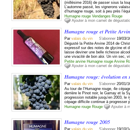
(millésime 2016) de passer sous la lo
L’automne passé, les vignerons valaisa
d’humagne rouge, soit à peu près l’équi
Humagne rouge
Vendanges
Rouge
Ajouter à mon carnet de dégustati
Humagne rouge et Petite Arvine
Par
valais du vin
S'abonner
19/03/1
Dégusté la Petite Arvine 2014 de Chri
expressif sur des notes de glycine et 
laisse deviner une belle richesse alcoo
une vivacité de bon aloi. Un vin sec, vif
Petite arvine
Humagne rouge
Arvine
R
Ajouter à mon carnet de dégustati
Humagne rouge: évolution en s
Par
valais du vin
S'abonner
20/01/1
Au tour de l’Humagne rouge, 4e cépage
derrière le Pinot noir, le Gamay et la 
progression notable jusqu’en 2003, le r
cépage difficile continue à progresser p
Humagne rouge
Rouge
Ajouter à 
Humagne rouge 2005
Par
valais du vin
S'abonner
19/10/1