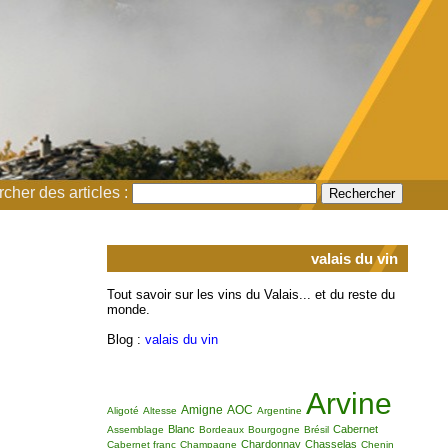
cher des articles :
valais du vin
Tout savoir sur les vins du Valais... et du reste du
monde.
Blog :
valais du vin
Arvine
Amigne
AOC
Aligoté
Altesse
Argentine
Blanc
Cabernet
Assemblage
Bordeaux
Bourgogne
Brésil
Chardonnay
Chasselas
Cabernet franc
Champagne
Chenin