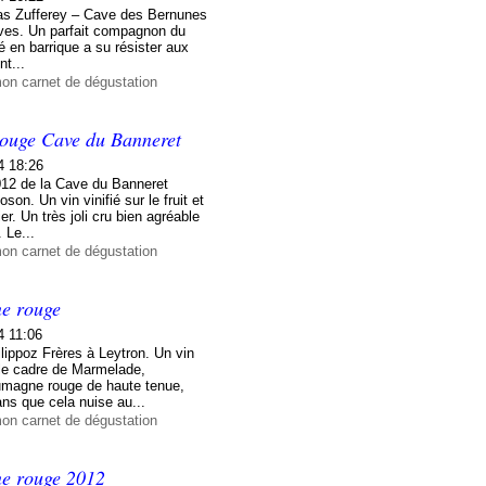
las Zufferey – Cave des Bernunes
nvives. Un parfait compagnon du
vé en barrique a su résister aux
nt...
mon carnet de dégustation
ouge Cave du Banneret
4 18:26
012 de la Cave du Banneret
on. Un vin vinifié sur le fruit et
er. Un très joli cru bien agréable
 Le...
mon carnet de dégustation
e rouge
4 11:06
lippoz Frères à Leytron. Un vin
le cadre de Marmelade,
Humagne rouge de haute tenue,
ans que cela nuise au...
mon carnet de dégustation
ne rouge 2012