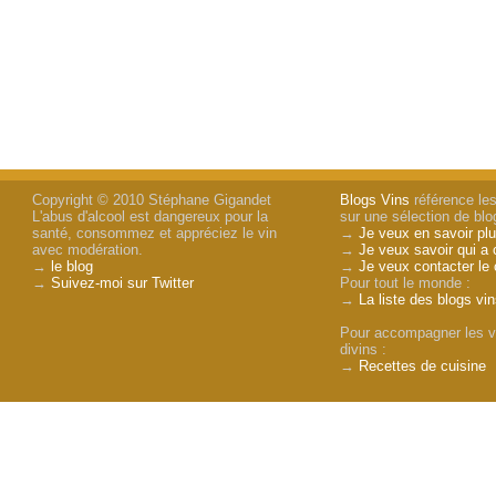
Copyright © 2010 Stéphane Gigandet
Blogs Vins
référence les
L'abus d'alcool est dangereux pour la
sur une sélection de blog
santé, consommez et appréciez le vin
→
Je veux en savoir plu
avec modération.
→
Je veux savoir qui a 
→
le blog
→
Je veux contacter le 
→
Suivez-moi sur Twitter
Pour tout le monde :
→
La liste des blogs vi
Pour accompagner les v
divins :
→
Recettes de cuisine