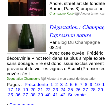
André, street artiste fondat
Baron, Paris 8) propose u
Champagne
Rosé
Ajouter à mon car
Dégustation : Champagn
Expression nature
Par
Blog Du Champagne
08:16
Avec cette cuvée, Frédéric 
découvrir le Pinot Noir dans sa plus simple expres
sans dosage. Elle est donc issue exclusivement 
provenant de vieilles vignes d’Écueil (Premier cr
cuvée s’est...
Dégustation
Champagne
Ajouter à mon carnet de dégustation
Pages :
Précédente
1
2
3
4
5
6
7
8
9
10
1
17
18
19
20
21
22
23
24
25
26
27
28
29
35
36
37
38
39
40
41
42
Suivante
›
Champagne