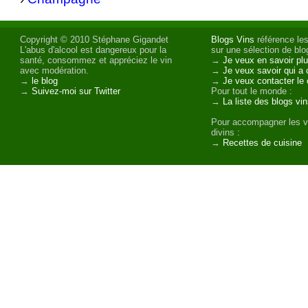
Copyright © 2010 Stéphane Gigandet
Blogs Vins
référence les
L'abus d'alcool est dangereux pour la
sur une sélection de blog
santé, consommez et appréciez le vin
→
Je veux en savoir plu
avec modération.
→
Je veux savoir qui a 
→
le blog
→
Je veux contacter le 
→
Suivez-moi sur Twitter
Pour tout le monde :
→
La liste des blogs vi
Pour accompagner les v
divins :
→
Recettes de cuisine