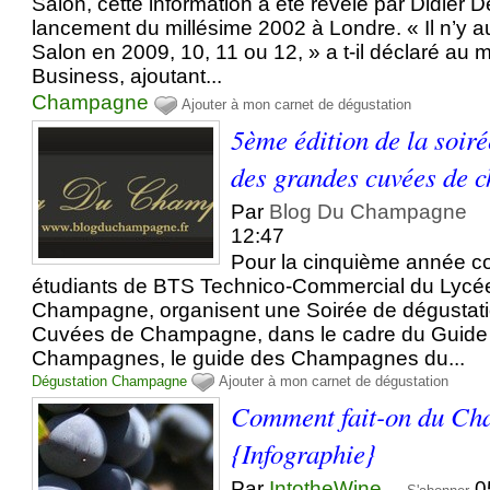
Salon, cette information a été révélé par Didier 
lancement du millésime 2002 à Londre. « Il n’y a
Salon en 2009, 10, 11 ou 12, » a t-il déclaré au
Business, ajoutant...
Champagne
Ajouter à mon carnet de dégustation
5ème édition de la soir
des grandes cuvées de
Par
Blog Du Champagne
12:47
Pour la cinquième année co
étudiants de BTS Technico-Commercial du Lycée 
Champagne, organisent une Soirée de dégustat
Cuvées de Champagne, dans le cadre du Guid
Champagnes, le guide des Champagnes du...
Dégustation
Champagne
Ajouter à mon carnet de dégustation
Comment fait-on du Ch
{Infographie}
Par
IntotheWine
0