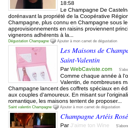
18:58
Le Champagne De Castelna
dorénavant la propriété de la Coopérative Régio
Champagne, plus connu en Champagne sous l
approvisionnements en raisins proviennent prin
vignerons adhérents à la...
Dégustation
Champagne
Ajouter à mon carnet de dégustation
Les Maisons de Champa
Saint-Valentin
Par
WebCaviste.com
S'ab
Comme chaque année à l’oc
Valentin, de nombreuses m
Champagne lancent des coffrets spéciaux en édit
aux couples d’amoureux. En misant sur l’originalit
romantique, les maisons tentent de proposer...
Saint valentin
Champagne
Ajouter à mon carnet de dégustation
Champagne Artéis Rosé
Par
J'aime ton Wine
S'abon