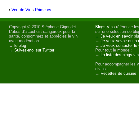
›
Vert de Vin
›
Primeurs
Copyright © 2010 Stéphane Gigandet
Blogs Vins
référence les
L'abus d'alcool est dangereux pour la
sur une sélection de blog
santé, consommez et appréciez le vin
→
Je veux en savoir plu
avec modération.
→
Je veux savoir qui a 
→
le blog
→
Je veux contacter le 
→
Suivez-moi sur Twitter
Pour tout le monde :
→
La liste des blogs vi
Pour accompagner les v
divins :
→
Recettes de cuisine