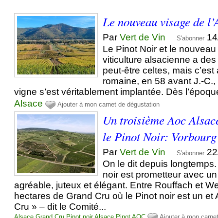
Le nouveau visage de l’
Par
Vert de Vin
14
S'abonner
Le Pinot Noir et le nouveau 
viticulture alsacienne a de
peut-être celtes, mais c’es
romaine, en 58 avant J.-C., 
vigne s’est véritablement implantée. Dès l’époque
Alsace
Ajouter à mon carnet de dégustation
Un troisième Aoc Alsa
le Pinot Noir: Vorbourg
Par
Vert de Vin
22
S'abonner
On le dit depuis longtemps.
noir est prometteur avec un
agréable, juteux et élégant. Entre Rouffach et Wes
hectares de Grand Cru où le Pinot noir est un e
Cru » – dit le Comité...
Alsace Grand Cru
Pinot noir
Alsace
Pinot
AOC
Ajouter à mon carne