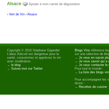
Alsace
Ajouter à mon carnet de dégustation
›
Vert de Vin
›
Alsace
Copyright © 2010 Stéphane Gigandet
Blogs Vins
référence les
L'abus d'alcool est dangereux pour la
sur une sélection de blog
santé, consommez et appréciez le vin
→
Je veux en savoir plu
avec modération.
→
Je veux savoir qui a 
→
le blog
→
Je veux contacter le 
→
Suivez-moi sur Twitter
Pour tout le monde :
→
La liste des blogs vi
Pour accompagner les v
divins :
→
Recettes de cuisine