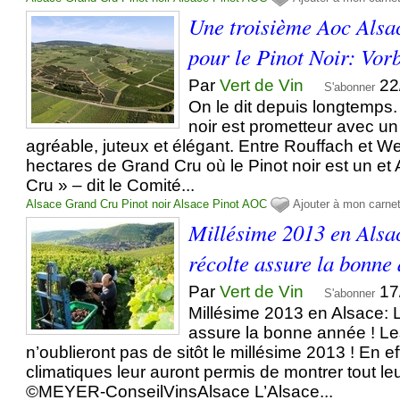
Une troisième Aoc Als
pour le Pinot Noir: Vor
Par
Vert de Vin
22
S'abonner
On le dit depuis longtemps.
noir est prometteur avec un
agréable, juteux et élégant. Entre Rouffach et Wes
hectares de Grand Cru où le Pinot noir est un e
Cru » – dit le Comité...
Alsace Grand Cru
Pinot noir
Alsace
Pinot
AOC
Ajouter à mon carne
Millésime 2013 en Alsa
récolte assure la bonne
Par
Vert de Vin
17
S'abonner
Millésime 2013 en Alsace: L
assure la bonne année ! Le
n’oublieront pas de sitôt le millésime 2013 ! En ef
climatiques leur auront permis de montrer tout leu
©MEYER-ConseilVinsAlsace L’Alsace...