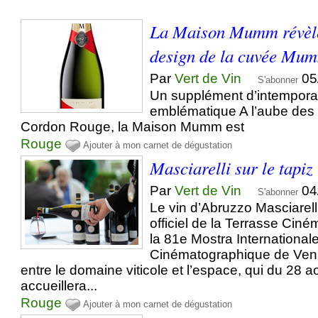
La Maison Mumm révèle
design de la cuvée Mu
Par
Vert de Vin
05
S'abonner
Un supplément d’intemporal
emblématique A l’aube de
Cordon Rouge, la Maison Mumm est
Rouge
Ajouter à mon carnet de dégustation
Masciarelli sur le tapiz
Par
Vert de Vin
04
S'abonner
Le vin d’Abruzzo Masciarelli
officiel de la Terrasse Ci
la 81e Mostra Internationale
Cinématographique de Veni
entre le domaine viticole et l’espace, qui du 28 
accueillera...
Rouge
Ajouter à mon carnet de dégustation