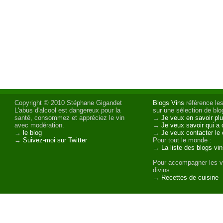
Copyright © 2010 Stéphane Gigandet
Blogs Vins
référence les
L'abus d'alcool est dangereux pour la
sur une sélection de blog
santé, consommez et appréciez le vin
→
Je veux en savoir plu
avec modération.
→
Je veux savoir qui a 
→
le blog
→
Je veux contacter le 
→
Suivez-moi sur Twitter
Pour tout le monde :
→
La liste des blogs vi
Pour accompagner les v
divins :
→
Recettes de cuisine