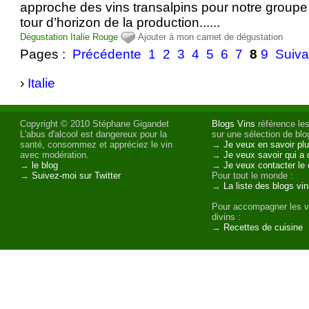
approche des vins transalpins pour notre groupe
tour d’horizon de la production......
Dégustation
Italie
Rouge
Ajouter à mon carnet de dégustation
Pages :
Précédente
1
2
3
4
5
6
7
8
9
Suiva
›
Italie
Copyright © 2010 Stéphane Gigandet
Blogs Vins
référence les
L'abus d'alcool est dangereux pour la
sur une sélection de blog
santé, consommez et appréciez le vin
→
Je veux en savoir plu
avec modération.
→
Je veux savoir qui a 
→
le blog
→
Je veux contacter le 
→
Suivez-moi sur Twitter
Pour tout le monde :
→
La liste des blogs vi
Pour accompagner les v
divins :
→
Recettes de cuisine