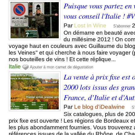
Puisque vous partez en 
vous conseil l'Italie ! 
Par
Lost In Wine
2
S'abonner
On démarre en beauté avec 
du millésime 2012 ! On c
voyage haut en couleurs avec Guillaume du bl
les Veines" et qui cherche à nous faire voyager
nos bouteilles de vins ! Et cette réplique...
Italie
Ajouter à mon carnet de dégustation
La vente à prix fixe est 
2000 lots issus des gra
France, d’Italie et d’Au
Par
Le blog d'iDealwine
S
Six catalogues, plus de 2000
prix fixe est ouverte ! Les régions de Bordeaux 
les plus abondamment fournies. Vous trouverez 
références issues de la vallée du Rhône, de 