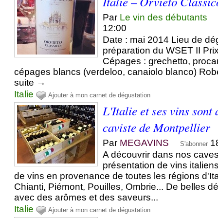
Italie – Orvieto Classic
Par
Le vin des débutants
12:00
Date : mai 2014 Lieu de dégu
préparation du WSET II Prix
Cépages : grechetto, procan
cépages blancs (verdeloo, canaiolo blanco) Robe 
suite →
Italie
Ajouter à mon carnet de dégustation
L'Italie et ses vins sont
caviste de Montpellier
Par
MEGAVINS
1
S'abonner
A découvrir dans nos caves
présentation de vins italien
de vins en provenance de toutes les régions d'Ita
Chianti, Piémont, Pouilles, Ombrie... De belles d
avec des arômes et des saveurs...
Italie
Ajouter à mon carnet de dégustation