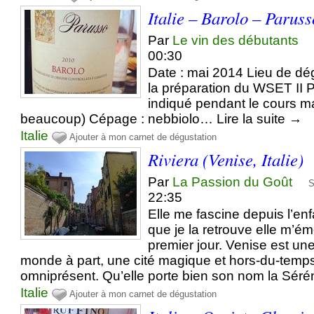
Italie – Barolo – Parus
Par
Le vin des débutants
00:30
Date : mai 2014 Lieu de dég
la préparation du WSET II Pr
indiqué pendant le cours m
beaucoup) Cépage : nebbiolo… Lire la suite →
Italie
Ajouter à mon carnet de dégustation
Riviera (Venise, Italie)
Par
La Passion du Goût
S
22:35
Elle me fascine depuis l’en
que je la retrouve elle m’é
premier jour. Venise est une
monde à part, une cité magique et hors-du-temps 
omniprésent. Qu’elle porte bien son nom la Séré
Italie
Ajouter à mon carnet de dégustation