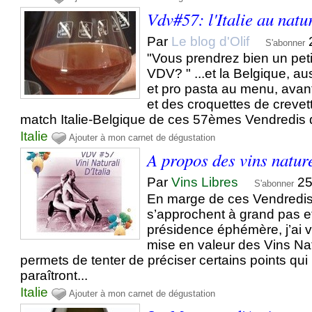
Vdv#57: l'Italie au natu
Par
Le blog d'Olif
S'abonner
"Vous prendrez bien un peti
VDV? " ...et la Belgique, au
et pro pasta au menu, avant
et des croquettes de crevet
match Italie-Belgique de ces 57èmes Vendredis du
Italie
Ajouter à mon carnet de dégustation
A propos des vins nature
Par
Vins Libres
25
S'abonner
En marge de ces Vendredis 
s’approchent à grand pas 
présidence éphémère, j’ai
mise en valeur des Vins Nat
permets de tenter de préciser certains points qu
paraîtront...
Italie
Ajouter à mon carnet de dégustation