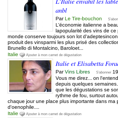
L’Italie envahit les table
anbl
Par
Le Tire-bouchon
S'abo
L’économie italienne a beau 
lapopularité des vins de ce
monde conserve toujours son lot d’adeptesincondi
produit des vinsparmi les plus prisé des collectio
Brunello di Montalcino, Baroloet...
Italie
Ajouter à mon carnet de dégustation
Italie et Elisabetta For
Par
Vins Libres
19
S'abonner
Vous me direz... on l'entend p
depuis quelques semaines..
que les dégustations se so
rythme de fou, surtout autour
chaque jour une place plus importante dans ma 
d'oenophile....
Italie
Ajouter à mon carnet de dégustation