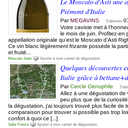
Le Moscato d'Asti une a
Piémont d'Italie
Par
MEGAVINS
0
S'abonner
Votre caviste met à l'honneur
le mois de juin. Profitez-en
appellation originale qu'est le Moscato d'Asti Ri
Ce vin blanc légèrement frizante possède la parti
et fruité...
Moscato
Italie
Ajouter à mon carnet de dégustation
Quelques découvertes e
Italie grâce à bettane+
Par
Cercle Oenophile
S'ab
Allez à une dégustation de v
peu plus que de la curiosité
la dégustation, j’ai toujours trouvé plus facile de t
comparaison pour trouver si possible pas trop l
confort à quoi ce [...]
Italie
France
Ajouter à mon carnet de dégustation