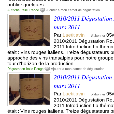
oublier quelques...
Autriche
Italie
France
Ajouter à mon carnet de dégustation
2010/2011 Dégustation 
mars 2011
Par
Laetitiavin
05/
S'abonner
2010/2011 Dégustation Rou
2011 Introduction La thémat
était : Vins rouges italiens. Treize dégustateurs 
approche des vins transalpins pour notre groupe
tour d’horizon de la production......
Dégustation
Italie
Rouge
Ajouter à mon carnet de dégustation
2010/2011 Dégustation 
mars 2011
Par
Laetitiavin
05/
S'abonner
2010/2011 Dégustation Rou
2011 Introduction La thémat
était : Vins rouges italiens. Treize dégustateurs 