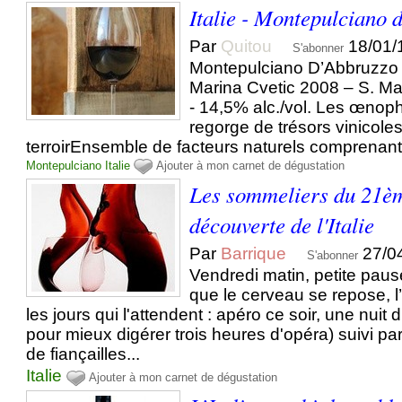
Italie - Montepulciano 
Par
Quitou
18/01/
S'abonner
Montepulciano D’Abbruzzo 
Marina Cvetic 2008 – S. Ma
- 14,5% alc./vol. Les œnophil
regorge de trésors vinicole
terroirEnsemble de facteurs naturels comprenant le
Montepulciano
Italie
Ajouter à mon carnet de dégustation
Les sommeliers du 21èm
découverte de l'Italie
Par
Barrique
27/0
S'abonner
Vendredi matin, petite paus
que le cerveau se repose, l
les jours qui l'attendent : apéro ce soir, une nuit
pour mieux digérer trois heures d'opéra) suivi p
de fiançailles...
Italie
Ajouter à mon carnet de dégustation