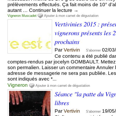
prélèvements effectués. Ça fait moins de 10° d
autant … Continuer la lecture →
Vigneron
Muscadet
Ajouter à mon carnet de dégustation
Vertivinies 2015 : prése
vignerons présents les 
prochains
Par
Vertivin
02/03
S'abonner
Ce contenu a été publié d
comptes-rendus par jocelyn GOMBAULT. Mettez-l
son permalien. Laisser un commentaire Annuler l
adresse de messagerie ne sera pas publiée. Les
sont indiqués avec *...
Vigneron
Ajouter à mon carnet de dégustation
Séance "la patte du Vig
libres
Par
Vertivin
19/05
S'abonner