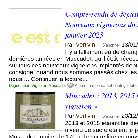
Compte-rendu de dégust
Nouveaux vignerons du
janvier 2023
Par
Vertivin
13/01
S'abonner
Il y a tellement eu de cha
dernières années en Muscadet, qu’il était nécessa
sur tous ces nouveaux vignerons implantés depu
consigne, quand nous sommes passés chez les v
nous … Continuer la lecture...
Dégustation
Vigneron
Muscadet
Ajouter à mon carnet de dégustatio
Muscadet : 2013, 2015 
vigneron »
Par
Vertivin
23/12
S'abonner
2013 et 2015 étaient les de
niveau de sucre étaient le p
Muscadet : moins de 170 g de sucre litre en mo