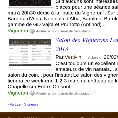
Si d'aucuns sont intéressés,
places pour une séance sali
mai à 20h30 dédié à la "patte du Vigneron". Sur 
Barbera d'Alba, Nebbiolo d'Alba, Barolo et Barolo
gamme de GD Vajra et Prunotto (Antinori)...
Vigneron
Ajouter à mon carnet de dégustation
Salon des Vignerons La
2013
Par
Vertivin
26/02
S'abonner
C'est toujours un excellent
amateurs de vin nantais... s
salon du coin... pour l'instant Le salon des vign
tiendra ce week-end 1-2-3 mars au château de la
Chapelle sur Erdre. Ce sont...
Vigneron
Ajouter à mon carnet de dégustation
›
Vertivin
›
Vigneron