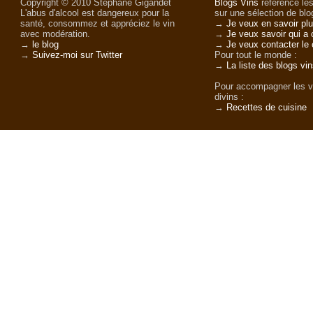
Copyright © 2010 Stéphane Gigandet
Blogs Vins
référence les
L'abus d'alcool est dangereux pour la
sur une sélection de blog
santé, consommez et appréciez le vin
→
Je veux en savoir plu
avec modération.
→
Je veux savoir qui a 
→
le blog
→
Je veux contacter le 
→
Suivez-moi sur Twitter
Pour tout le monde :
→
La liste des blogs vi
Pour accompagner les v
divins :
→
Recettes de cuisine