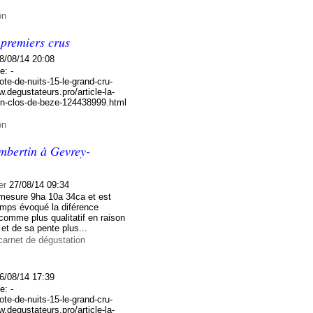
on
premiers crus
8/08/14 20:08
e: -
ote-de-nuits-15-le-grand-cru-
.degustateurs.pro/article-la-
tin-clos-de-beze-124438999.html
on
mbertin à Gevrey-
er
27/08/14 09:34
mesure 9ha 10a 34ca et est
emps évoqué la diférence
comme plus qualitatif en raison
 et de sa pente plus...
carnet de dégustation
u
6/08/14 17:39
e: -
ote-de-nuits-15-le-grand-cru-
.degustateurs.pro/article-la-