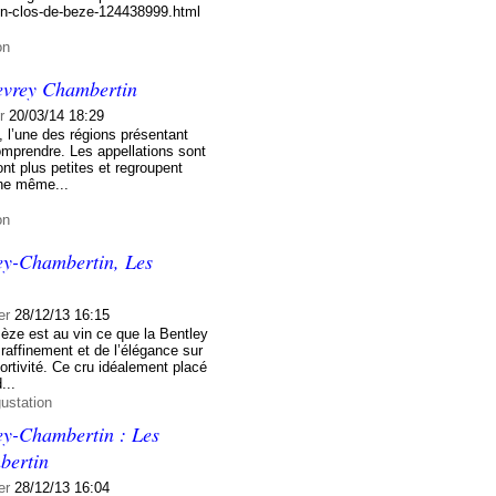
tin-clos-de-beze-124438999.html
on
evrey Chambertin
r
20/03/14 18:29
, l’une des régions présentant
mprendre. Les appellations sont
ont plus petites et regroupent
une même...
on
ey-Chambertin, Les
er
28/12/13 16:15
ze est au vin ce que la Bentley
raffinement et de l’élégance sur
ortivité. Ce cru idéalement placé
...
ustation
ey-Chambertin : Les
bertin
er
28/12/13 16:04