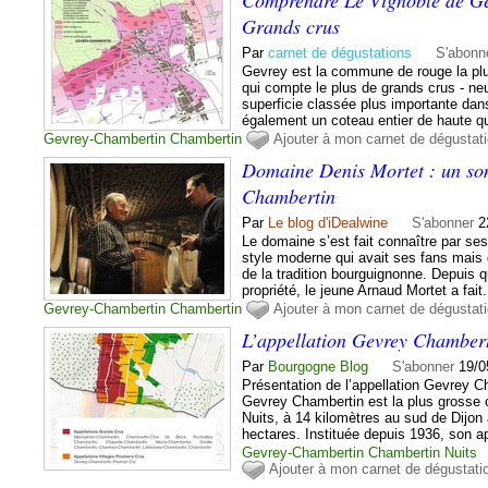
Grands crus
Par
carnet de dégustations
S'abonn
Gevrey est la commune de rouge la plus
qui compte le plus de grands crus - ne
superficie classée plus importante dan
également un coteau entier de haute qua
Gevrey-Chambertin
Chambertin
Ajouter à mon carnet de dégustat
Domaine Denis Mortet : un so
Chambertin
Par
Le blog d'iDealwine
S'abonner
2
Le domaine s’est fait connaître par ses
style moderne qui avait ses fans mais 
de la tradition bourguignonne. Depuis qu
propriété, le jeune Arnaud Mortet a fait.
Gevrey-Chambertin
Chambertin
Ajouter à mon carnet de dégustat
L’appellation Gevrey Chambert
Par
Bourgogne Blog
S'abonner
19/0
Présentation de l’appellation Gevrey C
Gevrey Chambertin est la plus grosse 
Nuits, à 14 kilomètres au sud de Dijon
hectares. Instituée depuis 1936, son app
Gevrey-Chambertin
Chambertin
Nuits
Ajouter à mon carnet de dégustati