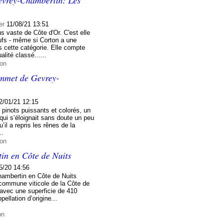
er
11/08/21 13:51
 vaste de Côte d'Or. C'est elle
ufs - même si Corton a une
s cette catégorie. Elle compte
lité classé......
ion
mmet de Gevrey-
2/01/21 12:15
 pinots puissants et colorés, un
qui s’éloignait sans doute un peu
’il a repris les rênes de la
..
ion
in en Côte de Nuits
5/20 14:56
hambertin en Côte de Nuits
commune viticole de la Côte de
 avec une superficie de 410
ellation d’origine...
on