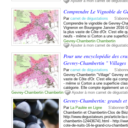
Ajouter à mon carnet de dégustati
Comprendre Le Vignoble de G
Par
carnet de dégustations
S'abonn
Comprendre le vignoble de Gevrey-Cha
Vigneron en Bourgogne Janvier 2016 
la plus vaste de Côte d'Or. C'est elle 
neufs - même si Corton a une superficie
Gevrey-Chambertin
Chambertin
Ajouter à mon carnet de dégustati
Pour une encyclopédie des cru
Gevrey-Chambertin " Villages 
Par
carnet de dégustations
S'abonn
Gevrey-Chambertin "Village" Gevrey e
vaste de Côte d'Or. C'est elle qui comp
- même si Corton a une superficie clas
catégorie. Elle compte également un co
Gevrey-Chambertin
Chambertin
Ajouter à mon carnet de dégustat
Gevrey-Chambertin: grands et p
Par
La Paulée en Ligne
S'abonner
0
Chambertin et Chambertin-Clos de Bèz
http://www.degustateurs.pro/article-la-c
chambertin-124436741.html - http://www
cote-de-nuits-16-le-grand-cru-chamber