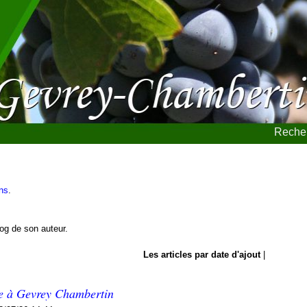
Recher
ns
.
blog de son auteur.
Les articles par date d'ajout
|
re à Gevrey Chambertin