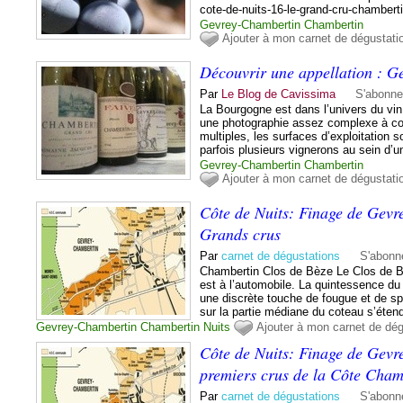
cote-de-nuits-16-le-grand-cru-chamber
Gevrey-Chambertin
Chambertin
Ajouter à mon carnet de dégustati
Découvrir une appellation : G
Par
Le Blog de Cavissima
S'abonne
La Bourgogne est dans l’univers du vin
une photographie assez complexe à co
multiples, les surfaces d’exploitation s
parfois plusieurs vignerons au sein d’
Gevrey-Chambertin
Chambertin
Ajouter à mon carnet de dégustati
Côte de Nuits: Finage de Gevr
Grands crus
Par
carnet de dégustations
S'abonn
Chambertin Clos de Bèze Le Clos de Bè
est à l’automobile. La quintessence du 
une discrète touche de fougue et de sp
sur la partie médiane du coteau s’étend
Gevrey-Chambertin
Chambertin
Nuits
Ajouter à mon carnet de dég
Côte de Nuits: Finage de Gevr
premiers crus de la Côte Cham
Par
carnet de dégustations
S'abonn