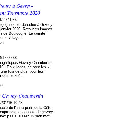
iteurs à Gevrey-
ent Tournante 2020
1/20 11:45
rgogne s’est déroulée à Gevrey-
janvier 2020. Retour en images
ins de Bourgogne. Le comité
r le village...
ion
4/17 09:58
s magnifiques Gevrey-Chambertin
5 ! En villages, ce sont les «
une fois de plus, pour leur
ur complexité...
on
de Gevrey-Chambertin
7/01/16 10:43
oble de l'autre perle de la Côte:
omprendre-le-vignoble-de-gevrey-
tez pas à laisser un petit mot