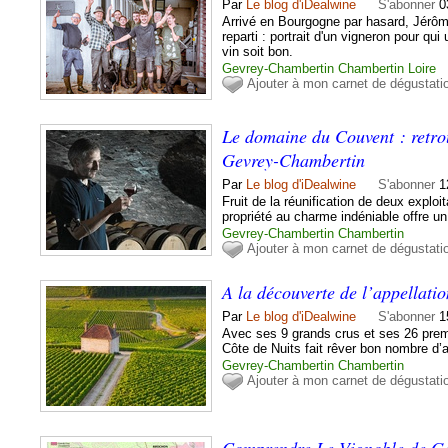
Par
Le blog d'iDealwine
S'abonner
0
Arrivé en Bourgogne par hasard, Jérôm
reparti : portrait d'un vigneron pour qu
vin soit bon.
Gevrey-Chambertin
Chambertin
Loire
Ajouter à mon carnet de dégustati
Le domaine du Couvent : retrou
Gevrey-Chambertin
Par
Le blog d'iDealwine
S'abonner
1
Fruit de la réunification de deux exploi
propriété au charme indéniable offre un
Gevrey-Chambertin
Chambertin
Ajouter à mon carnet de dégustati
A la découverte de l’appellat
Par
Le blog d'iDealwine
S'abonner
1
Avec ses 9 grands crus et ses 26 premi
Côte de Nuits fait rêver bon nombre d
Gevrey-Chambertin
Chambertin
Ajouter à mon carnet de dégustati
Comprendre Le Vignoble de G