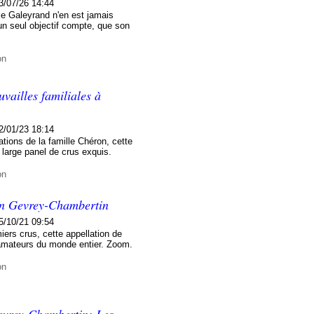
3/07/26 14:44
e Galeyrand n'en est jamais
i un seul objectif compte, que son
on
vailles familiales à
2/01/23 18:14
tations de la famille Chéron, cette
 large panel de crus exquis.
on
ion Gevrey-Chambertin
5/10/21 09:54
ers crus, cette appellation de
’amateurs du monde entier. Zoom.
on
evrey-Chambertin: Les