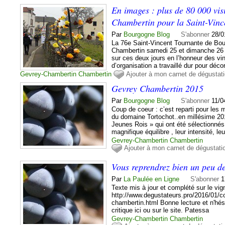
En images : plus de 80 000 vis
Chambertin pour la Saint-Vinc
Par
Bourgogne Blog
S'abonner
28/0
La 76e Saint-Vincent Tournante de Bou
Chambertin samedi 25 et dimanche 26 
sur ces deux jours en l’honneur des v
d’organisation a travaillé dur pour décore
Gevrey-Chambertin
Chambertin
Ajouter à mon carnet de dégustat
Gevrey Chambertin 2015
Par
Bourgogne Blog
S'abonner
11/0
Coup de coeur : c’est reparti pour le
du domaine Tortochot..en millésime 201
Jeunes Rois » qui ont été sélectionnés 
magnifique équilibre , leur intensité, le
Gevrey-Chambertin
Chambertin
Ajouter à mon carnet de dégustati
Vous reprendrez bien un peu 
Par
La Paulée en Ligne
S'abonner
1
Texte mis à jour et complété sur le vign
http://www.degustateurs.pro/2016/01/c
chambertin.html Bonne lecture et n'hési
critique ici ou sur le site. Patessa
Gevrey-Chambertin
Chambertin