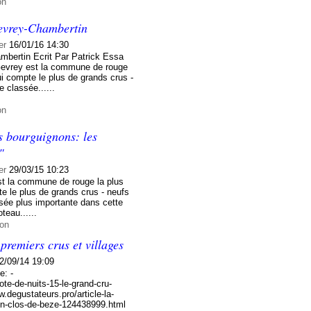
on
evrey-Chambertin
er
16/01/16 14:30
mbertin Ecrit Par Patrick Essa
Gevrey est la commune de rouge
qui compte le plus de grands crus -
 classée......
on
s bourguignons: les
"
er
29/03/15 10:23
st la commune de rouge la plus
te le plus de grands crus - neufs
sée plus importante dans cette
teau......
ion
remiers crus et villages
2/09/14 19:09
e: -
ote-de-nuits-15-le-grand-cru-
.degustateurs.pro/article-la-
tin-clos-de-beze-124438999.html