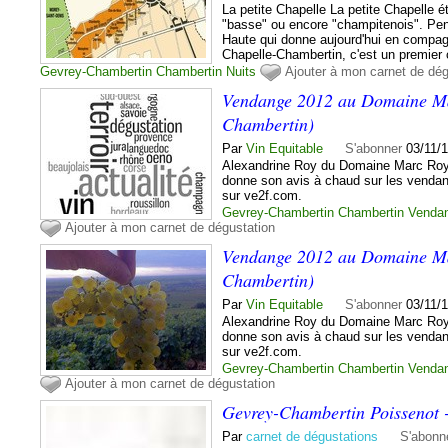
La petite Chapelle La petite Chapelle 
"basse" ou encore "champitenois". Pend
Haute qui donne aujourd'hui en compa
Chapelle-Chambertin, c'est un premier c
Gevrey-Chambertin
Chambertin
Nuits
Ajouter à mon carnet de dég
Vendange 2012 au Domaine Ma
Chambertin)
Par
Vin Equitable
S'abonner
03/11/
Alexandrine Roy du Domaine Marc Roy
donne son avis à chaud sur les vendang
sur ve2f.com.
Gevrey-Chambertin
Chambertin
Venda
Ajouter à mon carnet de dégustation
Vendange 2012 au Domaine Ma
Chambertin)
Par
Vin Equitable
S'abonner
03/11/
Alexandrine Roy du Domaine Marc Roy
donne son avis à chaud sur les vendang
sur ve2f.com.
Gevrey-Chambertin
Chambertin
Venda
Ajouter à mon carnet de dégustation
Gevrey-Chambertin Poissenot
Par
carnet de dégustations
S'abonn