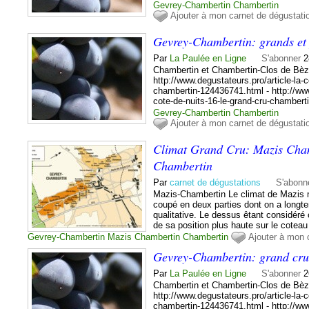
Gevrey-Chambertin
Chambertin
Ajouter à mon carnet de dégustati
Gevrey-Chambertin: grands et 
Par
La Paulée en Ligne
S'abonner
2
Chambertin et Chambertin-Clos de Bèz
http://www.degustateurs.pro/article-la-c
chambertin-124436741.html - http://www
cote-de-nuits-16-le-grand-cru-chamber
Gevrey-Chambertin
Chambertin
Ajouter à mon carnet de dégustati
Climat Grand Cru: Mazis Cha
Chambertin
Par
carnet de dégustations
S'abonn
Mazis-Chambertin Le climat de Mazis 
coupé en deux parties dont on a longt
qualitative. Le dessus êtant considéré 
de sa position plus haute sur le coteau
Gevrey-Chambertin
Mazis Chambertin
Chambertin
Ajouter à mon 
Gevrey-Chambertin: grand cr
Par
La Paulée en Ligne
S'abonner
2
Chambertin et Chambertin-Clos de Bèz
http://www.degustateurs.pro/article-la-c
chambertin-124436741.html - http://www