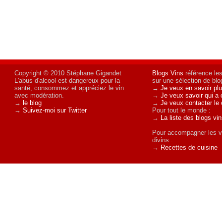
Copyright © 2010 Stéphane Gigandet
Blogs Vins
référence les
L'abus d'alcool est dangereux pour la
sur une sélection de blog
santé, consommez et appréciez le vin
→
Je veux en savoir plu
avec modération.
→
Je veux savoir qui a 
→
le blog
→
Je veux contacter le 
→
Suivez-moi sur Twitter
Pour tout le monde :
→
La liste des blogs vi
Pour accompagner les v
divins :
→
Recettes de cuisine