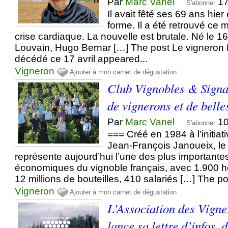
Par
Marc Vanel
17
S'abonner
Il avait fêté ses 69 ans hier
forme. Il a été retrouvé ce 
crise cardiaque. La nouvelle est brutale. Né le 16
Louvain, Hugo Bernar […] The post Le vigneron
décédé ce 17 avril appeared...
Vigneron
Ajouter à mon carnet de dégustation
Club Vignobles & Signat
de vignerons et de belle
Par
Marc Vanel
10
S'abonner
=== Créé en 1984 à l’initiat
Jean-François Janoueix, l
représente aujourd’hui l’une des plus importante
économiques du vignoble français, avec 1.900 h
12 millions de bouteilles, 410 salariés […] The pos
Vigneron
Ajouter à mon carnet de dégustation
L’Association des Vigne
lance sa lettre d’infos, 