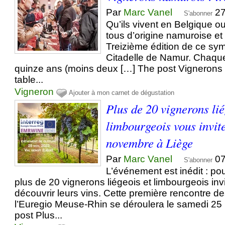
Par
Marc Vanel
27
S'abonner
Qu’ils vivent en Belgique ou 
tous d’origine namuroise et 
Treizième édition de ce sym
Citadelle de Namur. Chaqu
quinze ans (moins deux […] The post Vignerons n
table...
Vigneron
Ajouter à mon carnet de dégustation
Plus de 20 vignerons lié
limbourgeois vous invit
novembre à Liège
Par
Marc Vanel
07
S'abonner
L’événement est inédit : pou
plus de 20 vignerons liégeois et limbourgeois invi
découvrir leurs vins. Cette première rencontre des
l’Euregio Meuse-Rhin se déroulera le samedi 2
post Plus...