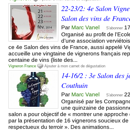
22-23/2: 4e Salon Vigne
Salon des vins de Franc
Par
Marc Vanel
17
S'abonner
Organisé au profit de l’Ecol
d’une association verviétoi
ce 4e Salon des vins de France, aussi appelé V
accueille une vingtaine de vignerons français re
centaine de vins (liste des...
Vigneron
France
Ajouter à mon carnet de dégustation
14-16/2 : 3e Salon des 
Couthuin
Par
Marc Vanel
22
S'abonner
Organisé par les Compagn
une quinzaine de passionné
salon a pour objectif de « montrer une approche d
par la présentation de 16 vignerons soucieux de l
respectueux du terroir ». Des animations...