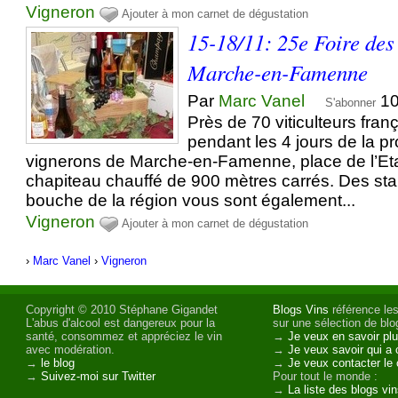
Vigneron
Ajouter à mon carnet de dégustation
15-18/11: 25e Foire des
Marche-en-Famenne
Par
Marc Vanel
10
S'abonner
Près de 70 viticulteurs fran
pendant les 4 jours de la p
vignerons de Marche-en-Famenne, place de l’Et
chapiteau chauffé de 900 mètres carrés. Des sta
bouche de la région vous sont également...
Vigneron
Ajouter à mon carnet de dégustation
›
Marc Vanel
›
Vigneron
Copyright © 2010 Stéphane Gigandet
Blogs Vins
référence les
L'abus d'alcool est dangereux pour la
sur une sélection de blog
santé, consommez et appréciez le vin
→
Je veux en savoir plu
avec modération.
→
Je veux savoir qui a 
→
le blog
→
Je veux contacter le 
→
Suivez-moi sur Twitter
Pour tout le monde :
→
La liste des blogs vi