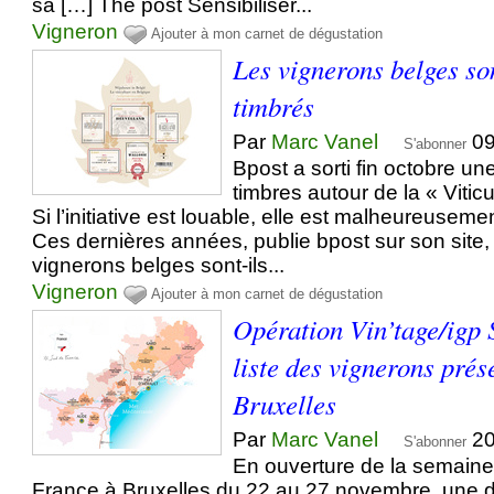
sa […] The post Sensibiliser...
Vigneron
Ajouter à mon carnet de dégustation
Les vignerons belges so
timbrés
Par
Marc Vanel
09
S'abonner
Bpost a sorti fin octobre un
timbres autour de la « Vitic
Si l’initiative est louable, elle est malheureuse
Ces dernières années, publie bpost sur son site
vignerons belges sont-ils...
Vigneron
Ajouter à mon carnet de dégustation
Opération Vin’tage/igp 
liste des vignerons prés
Bruxelles
Par
Marc Vanel
20
S'abonner
En ouverture de la semain
France à Bruxelles du 22 au 27 novembre, une d