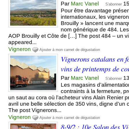
Par
Marc Vanel
15
S'abonner
Pour être davantage présen
internationaux, les vignero
Brouilly » lancent une ma
nom générique de 484. Les
AOP Brouilly et Côte de […] The post 484 – un v
appeared...
Vigneron
Ajouter à mon carnet de dégustation
Vignerons catalans en f
vins de printemps de co
Par
Marc Vanel
13
S'abonner
Les magasins d’alimentatio
contraints à la fermeture, pr
un saut au cora où l’acheteur vins Alain Renier 
avril une belle sélection de 350 vins, digne d’un 
The post Vignerons...
Vigneron
Ajouter à mon carnet de dégustation
8-9/2 : 10e Salon des V