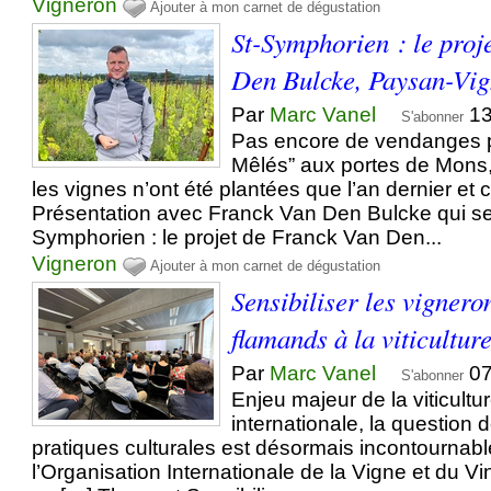
Vigneron
Ajouter à mon carnet de dégustation
St-Symphorien : le proj
Den Bulcke, Paysan-Vi
Par
Marc Vanel
13
S'abonner
Pas encore de vendanges p
Mêlés” aux portes de Mons,
les vignes n’ont été plantées que l’an dernier et 
Présentation avec Franck Van Den Bulcke qui se
Symphorien : le projet de Franck Van Den...
Vigneron
Ajouter à mon carnet de dégustation
Sensibiliser les vignero
flamands à la viticultur
Par
Marc Vanel
07
S'abonner
Enjeu majeur de la viticultu
internationale, la question d
pratiques culturales est désormais incontournab
l’Organisation Internationale de la Vigne et du Vi