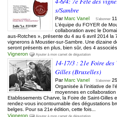
4-6/4: 7e Fête des vign
s/Sambre
Par
Marc Vanel
11
S'abonner
L’équipe du FOYER de Mous
collaboration avec le Domain
aus-Rotches », présente du 4 au 6 avril 2014 la
vignerons à Moustier-sur-Sambre. Une dizaine d
seront présents en plus, bien sûr, des 4 associés.
Vigneron
Ajouter à mon carnet de dégustation
14-17/3 : 21e Foire des
Gilles (Bruxelles)
Par
Marc Vanel
25
S'abonner
Organisée à l’initiative de 
moyennes en collaboration
Etablissements Charve, la Foire de Saint-Gilles
rendez-vous incontournable des dégustations br
belges. Pour sa 21e édition, cette fois...
Vigneron
Ajouter à mon carnet de dégustation