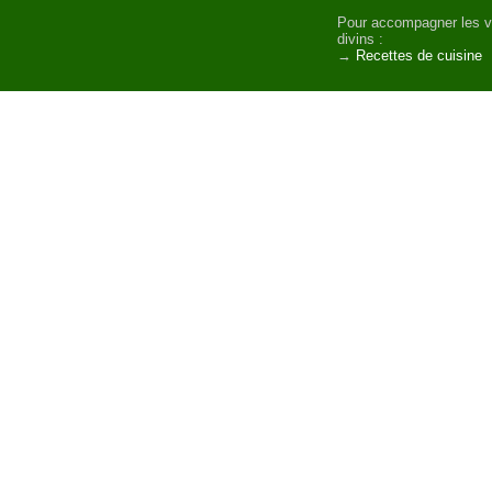
Pour accompagner les v
divins :
→
Recettes de cuisine