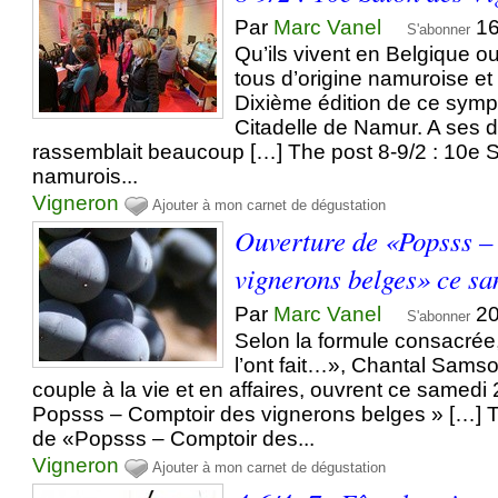
Par
Marc Vanel
16
S'abonner
Qu’ils vivent en Belgique ou 
tous d’origine namuroise et 
Dixième édition de ce symp
Citadelle de Namur. A ses d
rassemblait beaucoup […] The post 8-9/2 : 10e 
namurois...
Vigneron
Ajouter à mon carnet de dégustation
Ouverture de «Popsss –
vignerons belges» ce s
Par
Marc Vanel
20
S'abonner
Selon la formule consacrée, 
l’ont fait…», Chantal Samso
couple à la vie et en affaires, ouvrent ce samed
Popsss – Comptoir des vignerons belges » […] 
de «Popsss – Comptoir des...
Vigneron
Ajouter à mon carnet de dégustation