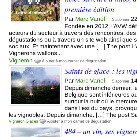
première édition
Par
Marc Vanel
22
S'abonner
Fondée en 2012, l’AVW déf
acteurs du secteur à travers des rencontres, de
dégustations ou à travers un site web ainsi que 
sociaux. Et maintenant avec une […] The post L’
Vignerons wallons...
Vigneron
Ajouter à mon carnet de dégustation
Saints de glace : les vi
Par
Marc Vanel
14
S'abonner
Depuis dimanche dernier, l
Belgique sont inférieures 
surtout la nuit où le mercur
dans l’est du pays, provoq
les vignobles. Depuis dimanche, […] The post Sai
Vigneron
Glaces
Ajouter à mon carnet de dégustation
484 – un vin, ses vigner