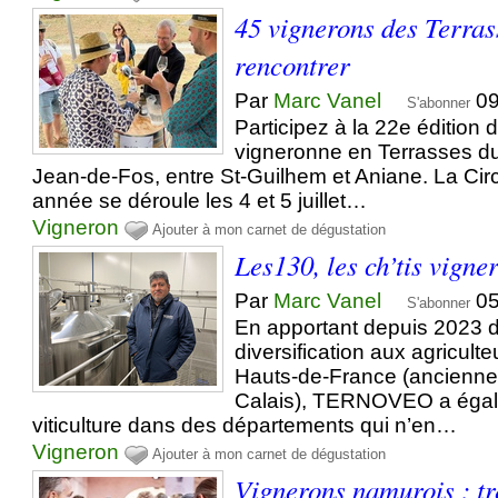
45 vignerons des Terras
rencontrer
Par
Marc Vanel
09
S'abonner
Participez à la 22e édition 
vigneronne en Terrasses du
Jean-de-Fos, entre St-Guilhem et Aniane. La Cir
année se déroule les 4 et 5 juillet…
Vigneron
Ajouter à mon carnet de dégustation
Les130, les ch’tis vigne
Par
Marc Vanel
05
S'abonner
En apportant depuis 2023 d
diversification aux agricult
Hauts-de-France (ancienn
Calais), TERNOVEO a égal
viticulture dans des départements qui n’en…
Vigneron
Ajouter à mon carnet de dégustation
Vignerons namurois : tr