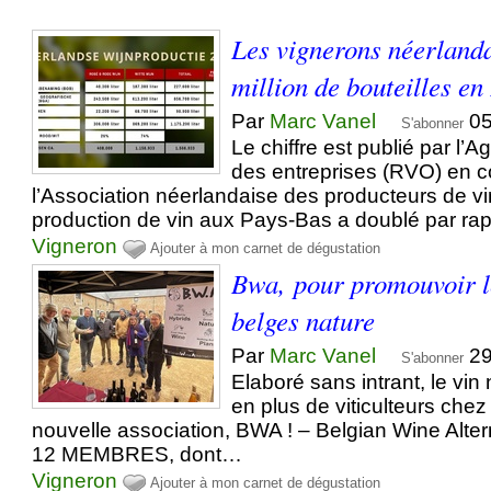
Les vignerons néerlanda
million de bouteilles en
Par
Marc Vanel
05
S'abonner
Le chiffre est publié par l’
des entreprises (RVO) en c
l’Association néerlandaise des producteurs de v
production de vin aux Pays-Bas a doublé par ra
Vigneron
Ajouter à mon carnet de dégustation
Bwa, pour promouvoir l
belges nature
Par
Marc Vanel
29
S'abonner
Elaboré sans intrant, le vin
en plus de viticulteurs chez
nouvelle association, BWA ! – Belgian Wine Alte
12 MEMBRES, dont…
Vigneron
Ajouter à mon carnet de dégustation