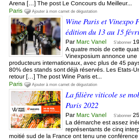
Arena […] The post Le Concours du Meilleur...
Paris
Ajouter à mon carnet de dégustation
Wine Paris et Vinexpo P
édition du 13 au 15 févr
Par
Marc Vanel
19
S'abonner
A quatre mois de cette quat
Vinexposium annonce une p
producteurs internationaux, avec plus de 45 pay
80% des stands sont déjà réservés. Les Etats-Un
retour […] The post Wine Paris et...
Paris
Ajouter à mon carnet de dégustation
La filière viticole se m
Paris 2022
Par
Marc Vanel
25
S'abonner
La démarche est assez inéd
représentants de cinq inter
moitié sud de la France ont tenu une conférence