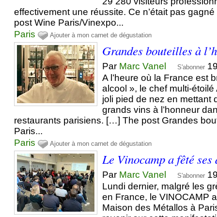
29 280 visiteurs professionn
effectivement une réussite. Ce n’était pas gagn
post Wine Paris/Vinexpo...
Paris
Ajouter à mon carnet de dégustation
Grandes bouteilles à l’
Par
Marc Vanel
19
S'abonner
A l’heure où la France est
alcool », le chef multi-étoil
joli pied de nez en mettant 
grands vins à l’honneur da
restaurants parisiens. […] The post Grandes bout
Paris...
Paris
Ajouter à mon carnet de dégustation
Le Vinocamp a fêté ses 
Par
Marc Vanel
19
S'abonner
Lundi dernier, malgré les g
en France, le VINOCAMP a f
Maison des Métallos à Paris