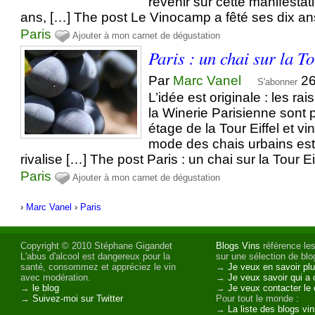
revenir sur cette manifestatio
ans, […] The post Le Vinocamp a fêté ses dix an
Paris
Ajouter à mon carnet de dégustation
Paris : un chai sur la To
Par
Marc Vanel
26
S'abonner
L’idée est originale : les ra
la Winerie Parisienne sont
étage de la Tour Eiffel et vi
mode des chais urbains est
rivalise […] The post Paris : un chai sur la Tour Ei
Paris
Ajouter à mon carnet de dégustation
›
Marc Vanel
›
Paris
Copyright © 2010 Stéphane Gigandet
Blogs Vins
référence les
L'abus d'alcool est dangereux pour la
sur une sélection de blog
santé, consommez et appréciez le vin
→
Je veux en savoir plu
avec modération.
→
Je veux savoir qui a 
→
le blog
→
Je veux contacter le 
→
Suivez-moi sur Twitter
Pour tout le monde :
→
La liste des blogs vi