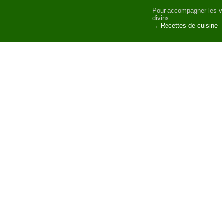
Pour accompagner les v
divins :
→
Recettes de cuisine