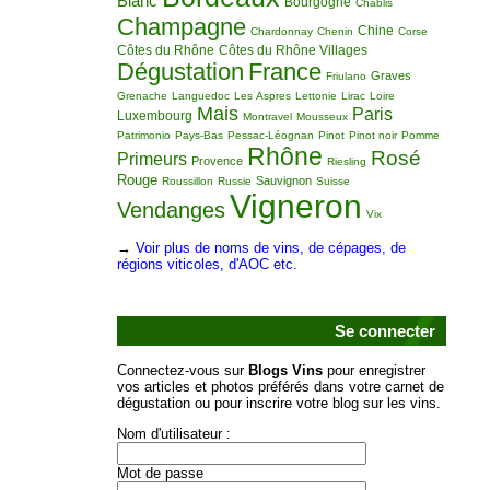
Blanc
Bourgogne
Chablis
Champagne
Chine
Chardonnay
Chenin
Corse
Côtes du Rhône
Côtes du Rhône Villages
Dégustation
France
Graves
Friulano
Grenache
Languedoc
Les Aspres
Lettonie
Lirac
Loire
Mais
Paris
Luxembourg
Montravel
Mousseux
Patrimonio
Pays-Bas
Pessac-Léognan
Pinot
Pinot noir
Pomme
Rhône
Rosé
Primeurs
Provence
Riesling
Rouge
Sauvignon
Roussillon
Russie
Suisse
Vigneron
Vendanges
Vix
→
Voir plus de noms de vins, de cépages, de
régions viticoles, d'AOC etc.
Se connecter
Connectez-vous sur
Blogs Vins
pour enregistrer
vos articles et photos préférés dans votre carnet de
dégustation ou pour inscrire votre blog sur les vins.
Nom d'utilisateur :
Mot de passe