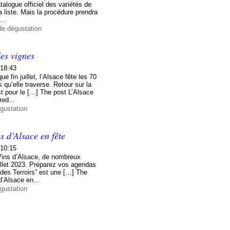
atalogue officiel des variétés de
a liste. Mais la procédure prendra
..
de dégustation
les vignes
 18:43
e fin juillet, l’Alsace fête les 70
 qu’elle traverse. Retour sur la
t pour le […] The post L’Alsace
red...
gustation
s d’Alsace en fête
 10:15
 Vins d’Alsace, de nombreux
illet 2023. Préparez vos agendas
 des Terroirs” est une […] The
d’Alsace en...
gustation