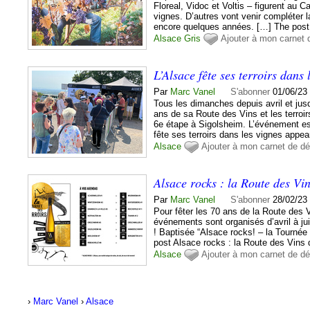
Floreal, Vidoc et Voltis – figurent au C
vignes. D’autres vont venir compléter l
encore quelques années. […] The post.
Alsace
Gris
Ajouter à mon carnet 
L’Alsace fête ses terroirs dans 
Par
Marc Vanel
S'abonner
01/06/23
Tous les dimanches depuis avril et jusqu
ans de sa Route des Vins et les terroirs
6e étape à Sigolsheim. L’événement es
fête ses terroirs dans les vignes appea
Alsace
Ajouter à mon carnet de dé
Alsace rocks : la Route des Vin
Par
Marc Vanel
S'abonner
28/02/23
Pour fêter les 70 ans de la Route des
événements sont organisés d’avril à ju
! Baptisée “Alsace rocks! – la Tournée
post Alsace rocks : la Route des Vins 
Alsace
Ajouter à mon carnet de dé
›
Marc Vanel
›
Alsace