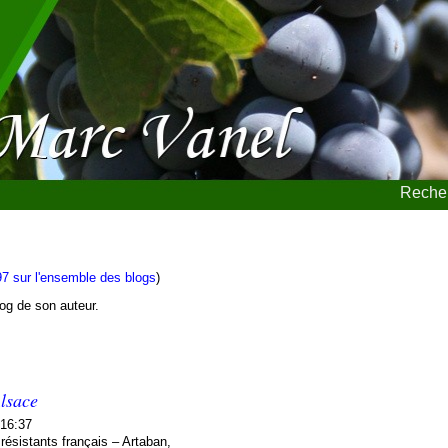
Recher
97 sur l'ensemble des blogs
)
blog de son auteur.
Alsace
 16:37
ésistants français – Artaban,