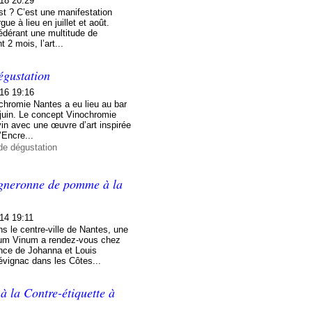
/18 20:29
st ? C’est une manifestation
gue à lieu en juillet et août.
édérant une multitude de
 2 mois, l’art...
égustation
/16 19:16
hromie Nantes a eu lieu au bar
 juin. Le concept Vinochromie
vin avec une œuvre d’art inspirée
’Encre...
de dégustation
vigneronne de pomme à la
14 19:11
s le centre-ville de Nantes, une
onum Vinum a rendez-vous chez
ence de Johanna et Louis
vignac dans les Côtes...
à la Contre-étiquette à