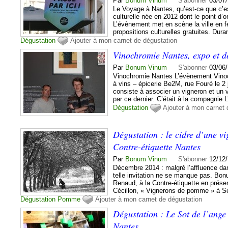
Par
Bonum Vinum
S'abonner
03/07
Le Voyage à Nantes, qu’est-ce que c’e
culturelle née en 2012 dont le point d’or
L’évènement met en scène la ville en f
propositions culturelles gratuites. Durant
Dégustation
Ajouter à mon carnet de dégustation
Vinochromie Nantes, expo et d
Par
Bonum Vinum
S'abonner
03/06
Vinochromie Nantes L’évènement Vinoc
à vins – épicerie Be2M, rue Fouré le 2
consiste à associer un vigneron et un 
par ce dernier. C’était à la compagnie L
Dégustation
Ajouter à mon carnet 
Dégustation : le cidre d’une 
Contre-étiquette Nantes
Par
Bonum Vinum
S'abonner
12/12/
Décembre 2014 : malgré l’affluence dan
telle invitation ne se manque pas. B
Renaud, à la Contre-étiquette en prés
Cécillon, « Vignerons de pomme » à Sé
Dégustation
Pomme
Ajouter à mon carnet de dégustation
Dégustation : Le Sot de l’ange 
Nantes