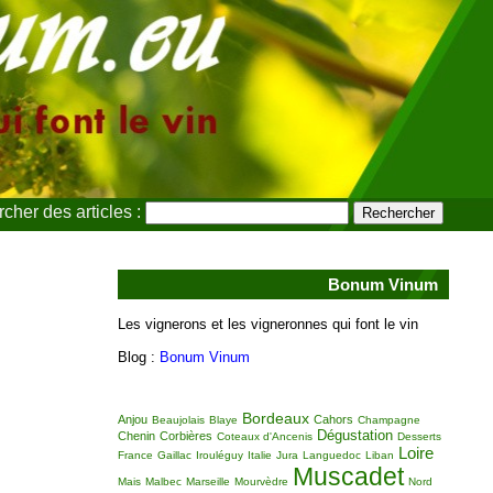
cher des articles :
Bonum Vinum
Les vignerons et les vigneronnes qui font le vin
Blog :
Bonum Vinum
Bordeaux
Anjou
Cahors
Beaujolais
Blaye
Champagne
Dégustation
Chenin
Corbières
Coteaux d'Ancenis
Desserts
Loire
France
Gaillac
Irouléguy
Italie
Jura
Languedoc
Liban
Muscadet
Mais
Malbec
Marseille
Mourvèdre
Nord