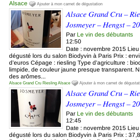
Alsace
Ajouter à mon carnet de dégustation
Alsace Grand Cru – Ri
Josmeyer – Hengst – 2
Par
Le vin des débutants
12:50
Date : novembre 2015 Lieu 
dégusté lors du salon Biodyvin à Paris Prix : env
d’euros Cépage : riesling Type d’agriculture : b
limpide, de couleur jaune presque transparent. N
des arômes...
Alsace Grand Cru
Riesling
Alsace
Ajouter à mon carnet de dégustat
Alsace Grand Cru – Ri
Josmeyer – Hengst – 2
Par
Le vin des débutants
12:45
Date : novembre 2015 Lieu 
dégusté lors du salon Biodyvin à Paris Prix : 37