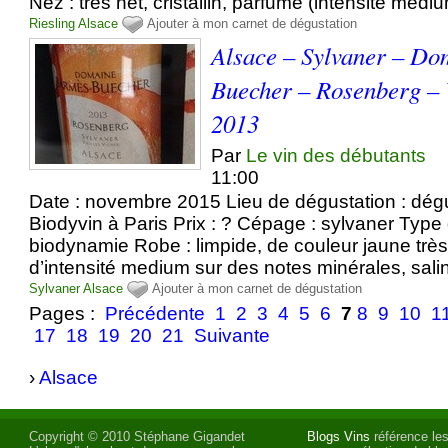
Nez : très net, cristallin, parfumé (intensité med
Riesling
Alsace
Ajouter à mon carnet de dégustation
Alsace – Sylvaner – D
Buecher – Rosenberg – V
2013
Par
Le vin des débutants
11:00
Date : novembre 2015 Lieu de dégustation : dégu
Biodyvin à Paris Prix : ? Cépage : sylvaner Type d
biodynamie Robe : limpide, de couleur jaune très c
d’intensité medium sur des notes minérales, salin
Sylvaner
Alsace
Ajouter à mon carnet de dégustation
Pages :
Précédente
1
2
3
4
5
6
7
8
9
10
1
17
18
19
20
21
Suivante
›
Alsace
Copyright © 2010 Stéphane Gigandet
Blogs Vins
référence les