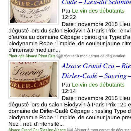
Cadé – Lieu-dit Schimb
Par
Le vin des débutants
12:22
Date : novembre 2015 Lieu 
dégusté lors du salon Biodyvin à Paris Prix : en
d’euros au domaine Cépage : pinot gris Type d’ag
biodynamie Robe : limpide, de couleur jaune citro
d’intensité medium...
Pinot gris
Alsace
Pinot
Gris
Ajouter à mon carnet de dégustation
Alsace Grand Cru – Ri
Dirler-Cadé – Saering 
Par
Le vin des débutants
12:14
Date : novembre 2015 Lieu 
dégusté lors du salon Biodyvin à Paris Prix : 20 e
domaine de Dirler-Cadé Cépage : riesling Type d’
biodynamie Robe : limpide, de couleur jaune pre
Nez : net, d’intensité...
Alsace Grand Cru
Riesling
Alsace
Ajouter à mon carnet de dégustat