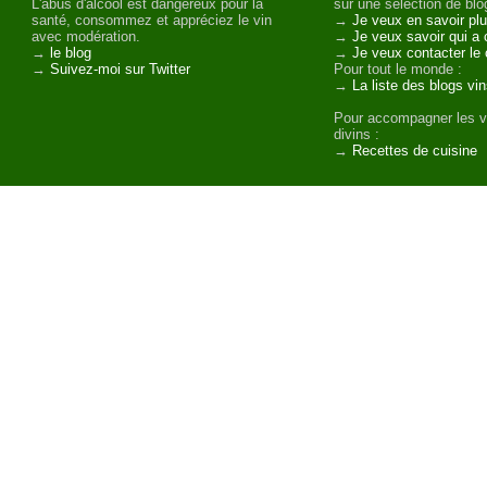
L'abus d'alcool est dangereux pour la
sur une sélection de blog
santé, consommez et appréciez le vin
→
Je veux en savoir plu
avec modération.
→
Je veux savoir qui a 
→
le blog
→
Je veux contacter le 
→
Suivez-moi sur Twitter
Pour tout le monde :
→
La liste des blogs vi
Pour accompagner les v
divins :
→
Recettes de cuisine