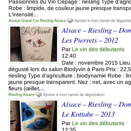
Passionnés du Vin Cépage : riesling Type d’agri
Robe : limpide, de couleur jaune presque transpa
L’intensité...
Alsace Grand Cru
Riesling
Alsace
Ajouter à mon carnet de dégustat
Alsace – Riesling – Do
Les Pierrets – 2012
Par
Le vin des débutants
12:40
Date : novembre 2015 Lieu 
dégusté lors du salon Biodyvin à Paris Prix : 22
riesling Type d’agriculture : biodynamie Robe : l
jaune presque transparent. Nez : net, avec un 
fleurs (œillet,...
Riesling
Alsace
Ajouter à mon carnet de dégustation
Alsace – Riesling – Do
Le Kottabe – 2013
Par
Le vin des débutants
12:35