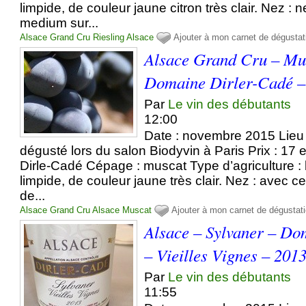
limpide, de couleur jaune citron très clair. Nez : ne
medium sur...
Alsace Grand Cru
Riesling
Alsace
Ajouter à mon carnet de dégustat
Alsace Grand Cru – Mus
Domaine Dirler-Cadé –
Par
Le vin des débutants
12:00
Date : novembre 2015 Lieu 
dégusté lors du salon Biodyvin à Paris Prix : 17 e
Dirle-Cadé Cépage : muscat Type d’agriculture 
limpide, de couleur jaune très clair. Nez : avec c
de...
Alsace Grand Cru
Alsace
Muscat
Ajouter à mon carnet de dégustat
Alsace – Sylvaner – Do
– Vieilles Vignes – 201
Par
Le vin des débutants
11:55