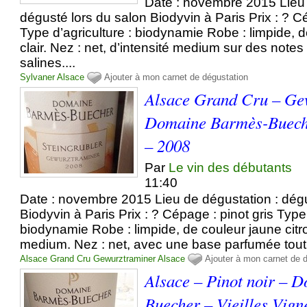
Date : novembre 2015 Lieu 
dégusté lors du salon Biodyvin à Paris Prix : ? C
Type d’agriculture : biodynamie Robe : limpide, d
clair. Nez : net, d’intensité medium sur des note
salines....
Sylvaner
Alsace
Ajouter à mon carnet de dégustation
Alsace Grand Cru – Ge
Domaine Barmès-Bueche
– 2008
Par
Le vin des débutants
11:40
Date : novembre 2015 Lieu de dégustation : dégu
Biodyvin à Paris Prix : ? Cépage : pinot gris Type 
biodynamie Robe : limpide, de couleur jaune citro
medium. Nez : net, avec une base parfumée tout e
Alsace Grand Cru
Gewurztraminer
Alsace
Ajouter à mon carnet de 
Alsace – Pinot noir – 
Buecher – Vieilles Vign