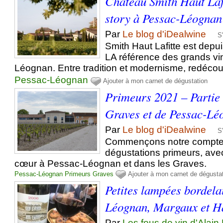
Château Smith Haut Lafi
story à Pessac-Léognan
Par
Le blog d'iDealwine
S
Smith Haut Lafitte est depu
LA référence des grands v
Léognan. Entre tradition et modernisme, redécou
Pessac-Léognan
Ajouter à mon carnet de dégustation
Primeurs 2021 – Partie 2
Graves et de Pessac-Lé
Par
Le blog d'iDealwine
S
Commençons notre compte
dégustations primeurs, avec
cœur à Pessac-Léognan et dans les Graves.
Pessac-Léognan
Primeurs
Graves
Ajouter à mon carnet de dégusta
Petites lampées bordela
Léognan, Margaux et 
Par
Les fous de vin d'Alain