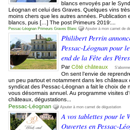
blancs envoyés par le Synd
Léognan et celui des Graves. Quelques vins très
moins chers que les autres années. Publication 
blancs, puis […] The post Primeurs 2019:...
Pessac-Léognan
Primeurs
Graves
Blanc
Ajouter à mon carnet de d
Philibert Perrin annonce
Pessac-Léognan pour le 
end de la Fête des Père
Par
Côté châteaux
S'abonne
On sent l’envie de reprend
un peu partout et notamment dans les châteaux 
syndicat des Pessac-Léognan a fait le choix de 
vous désormais annuel. Au programme visites d’
châteaux, dégustations...
Pessac-Léognan
Ajouter à mon carnet de dégustation
A vos tablettes pour le
Ouvertes en Pessac-Léog