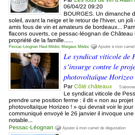
06/04/22 09:20
BOURGES. Un dimanche de
soleil, avant la neige et le retour de l'hiver, un j
amis fous de vin et amateurs de bordeaux... Pa
flacons ouverts, ce pessac-léognan de Château 
propriété de la famille......
Pessac-Léognan
Haut-Médoc
Margaux
Médoc
Ajouter à mon carnet
Le syndicat viticole de
s’insurge contre le proj
photovoltaïque Horizeo
Par
Côté châteaux
S'abonne
Le syndicat viticole de Pe
prendre une position ferme : il dit « non au projet
photovoltaïque Horizeo ! » qui devrait voir le jou
communiqué envoyé le 26 janvier il invoque une 
notable...
Pessac-Léognan
Ajouter à mon carnet de dégustation