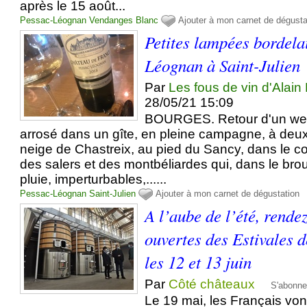
après le 15 août...
Pessac-Léognan
Vendanges
Blanc
Ajouter à mon carnet de dégusta
Petites lampées bordela
Léognan à Saint-Julien
Par
Les fous de vin d'Alain
28/05/21 15:09
BOURGES. Retour d'un week
arrosé dans un gîte, en pleine campagne, à deux
neige de Chastreix, au pied du Sancy, dans le c
des salers et des montbéliardes qui, dans le brou
pluie, imperturbables,......
Pessac-Léognan
Saint-Julien
Ajouter à mon carnet de dégustation
A l’aube de l’été, rende
ouvertes des Estivales
les 12 et 13 juin
Par
Côté châteaux
S'abonne
Le 19 mai, les Français vo