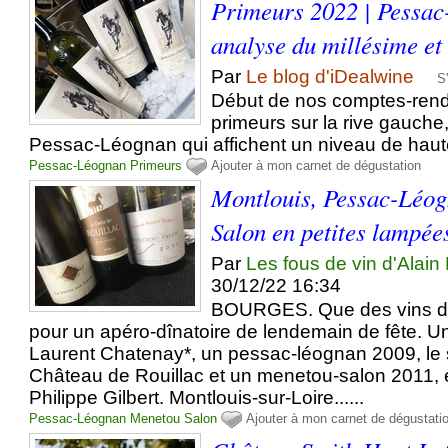
Primeurs 2022 | Pessac
analyse du millésime et
Par
Le blog d'iDealwine
S
Début de nos comptes-rend
primeurs sur la rive gauche
Pessac-Léognan qui affichent un niveau de haut
Pessac-Léognan
Primeurs
Ajouter à mon carnet de dégustation
Montlouis, Pessac-Léog
Salon en petites lampée
Par
Les fous de vin d'Alain
30/12/22 16:34
BOURGES. Que des vins de
pour un apéro-dînatoire de lendemain de fête. U
Laurent Chatenay*, un pessac-léognan 2009, le
Château de Rouillac et un menetou-salon 2011
Philippe Gilbert. Montlouis-sur-Loire......
Pessac-Léognan
Menetou Salon
Ajouter à mon carnet de dégustati