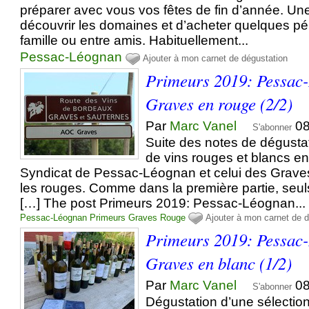
préparer avec vous vos fêtes de fin d’année. Une
découvrir les domaines et d’acheter quelques pé
famille ou entre amis. Habituellement...
Pessac-Léognan
Ajouter à mon carnet de dégustation
Primeurs 2019: Pessac
Graves en rouge (2/2)
Par
Marc Vanel
08
S'abonner
Suite des notes de dégustat
de vins rouges et blancs e
Syndicat de Pessac-Léognan et celui des Graves
les rouges. Comme dans la première partie, seul
[…] The post Primeurs 2019: Pessac-Léognan...
Pessac-Léognan
Primeurs
Graves
Rouge
Ajouter à mon carnet de 
Primeurs 2019: Pessac
Graves en blanc (1/2)
Par
Marc Vanel
08
S'abonner
Dégustation d’une sélection