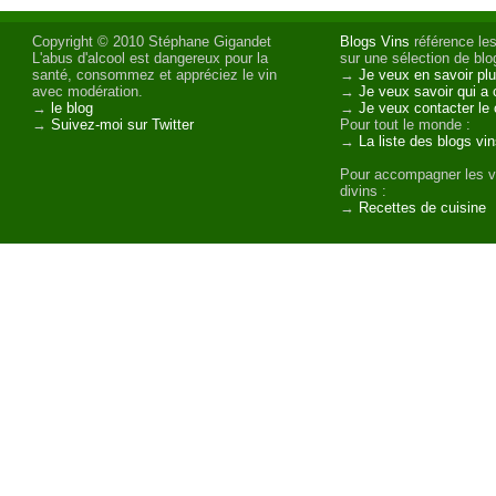
Copyright © 2010 Stéphane Gigandet
Blogs Vins
référence les
L'abus d'alcool est dangereux pour la
sur une sélection de blog
santé, consommez et appréciez le vin
→
Je veux en savoir plu
avec modération.
→
Je veux savoir qui a 
→
le blog
→
Je veux contacter le 
→
Suivez-moi sur Twitter
Pour tout le monde :
→
La liste des blogs vi
Pour accompagner les v
divins :
→
Recettes de cuisine