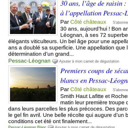
30 ans, l’âge de raisin 
à l’appellation Pessac
Par
Côté châteaux
S'abonne
30 ans, aujourd’hui ! Bon a
Léognan, à ses 72 superbe
élégants viticulteurs. Un bel âge pour une appell
ans a doublé sa superficie. Une appellation que l’
détermination d’un grand...
Pessac-Léognan
Ajouter à mon carnet de dégustation
Premiers coups de sécat
blancs en Pessac-Léog
Par
Côté châteaux
S'abonne
Smith Haut Lafitte et Roche
matin leur première troupe
dans leurs parcelles les plus précoces. Des par
le gel fin avril. Une belle récolte qui augure d’un 
conditions cet été ont finalement...
Pessac-Léognan
Blanc
Ajouter à mon carnet de dégustation