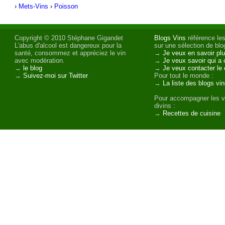
›
Mets-Vins
›
Poisson
Copyright © 2010 Stéphane Gigandet
Blogs Vins
référence les
L'abus d'alcool est dangereux pour la
sur une sélection de blog
santé, consommez et appréciez le vin
→
Je veux en savoir plu
avec modération.
→
Je veux savoir qui a 
→
le blog
→
Je veux contacter le 
→
Suivez-moi sur Twitter
Pour tout le monde :
→
La liste des blogs vi
Pour accompagner les v
divins :
→
Recettes de cuisine