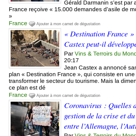
Gérald Darmanin s'est par ai
France reçoive « 15.000 demandes d’asile de m
»
France
Ajouter à mon carnet de dégustation
« Destination France » 
Castex peut-il développe
Par
Vins & Terroirs du Mon
20:17
Jean Castex a annoncé sa
plan « Destination France », qui consiste en une
transformer le secteur du tourisme. Mais la dim
ce plan est dé
France
Ajouter à mon carnet de dégustation
Coronavirus : Quelles d
gestion de la crise et du
entre l’Allemagne, l’Aut
Par
Vins & Terroirs du Mon