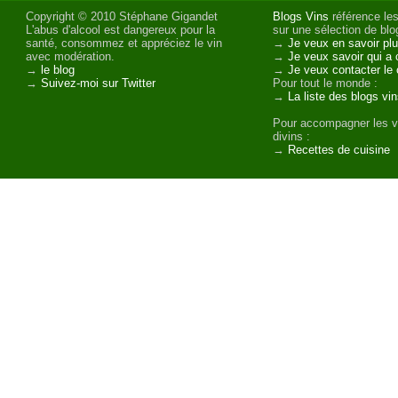
Copyright © 2010 Stéphane Gigandet
Blogs Vins
référence les
L'abus d'alcool est dangereux pour la
sur une sélection de blog
santé, consommez et appréciez le vin
→
Je veux en savoir plu
avec modération.
→
Je veux savoir qui a 
→
le blog
→
Je veux contacter le 
→
Suivez-moi sur Twitter
Pour tout le monde :
→
La liste des blogs vi
Pour accompagner les v
divins :
→
Recettes de cuisine