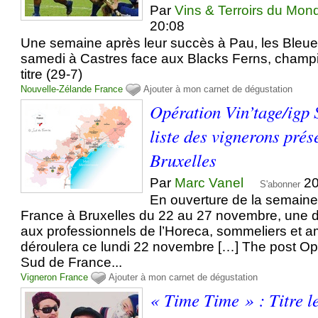
Par
Vins & Terroirs du Mon
20:08
Une semaine après leur succès à Pau, les Bleues
samedi à Castres face aux Blacks Ferns, cham
titre (29-7)
Nouvelle-Zélande
France
Ajouter à mon carnet de dégustation
Opération Vin’tage/igp 
liste des vignerons prés
Bruxelles
Par
Marc Vanel
20
S'abonner
En ouverture de la semain
France à Bruxelles du 22 au 27 novembre, une d
aux professionnels de l’Horeca, sommeliers et a
déroulera ce lundi 22 novembre […] The post Op
Sud de France...
Vigneron
France
Ajouter à mon carnet de dégustation
« Time Time » : Titre l