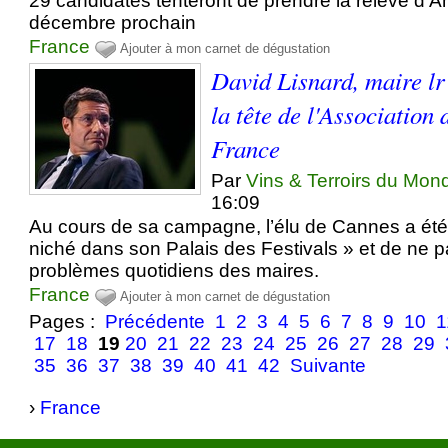
29 candidates tenteront de prendre la relève d'A
décembre prochain
France
Ajouter à mon carnet de dégustation
David Lisnard, maire lr
la tête de l'Association
France
Par
Vins & Terroirs du Mon
16:09
Au cours de sa campagne, l’élu de Cannes a été
niché dans son Palais des Festivals » et de ne 
problèmes quotidiens des maires.
France
Ajouter à mon carnet de dégustation
Pages :
Précédente
1
2
3
4
5
6
7
8
9
10
1
17
18
19
20
21
22
23
24
25
26
27
28
29
35
36
37
38
39
40
41
42
Suivante
›
France