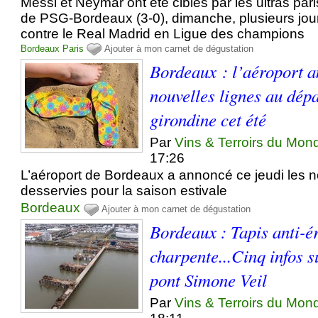
Messi et Neymar ont été ciblés par les ultras pari
de PSG-Bordeaux (3-0), dimanche, plusieurs jour
contre le Real Madrid en Ligue des champions
Bordeaux
Paris
Ajouter à mon carnet de dégustation
Bordeaux : l’aéroport 
nouvelles lignes au dépa
girondine cet été
Par
Vins & Terroirs du Mon
17:26
L’aéroport de Bordeaux a annoncé ce jeudi les n
desservies pour la saison estivale
Bordeaux
Ajouter à mon carnet de dégustation
Bordeaux : Tapis anti-é
charpente...Cinq infos s
pont Simone Veil
Par
Vins & Terroirs du Mon