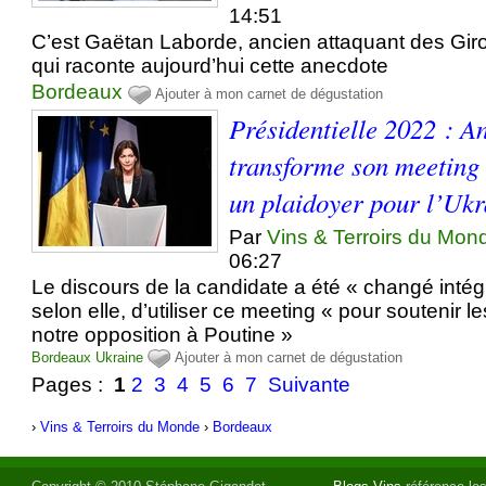
14:51
C’est Gaëtan Laborde, ancien attaquant des Gir
qui raconte aujourd’hui cette anecdote
Bordeaux
Ajouter à mon carnet de dégustation
Présidentielle 2022 : A
transforme son meeting
un plaidoyer pour l’Ukr
Par
Vins & Terroirs du Mon
06:27
Le discours de la candidate a été « changé intég
selon elle, d’utiliser ce meeting « pour soutenir l
notre opposition à Poutine »
Bordeaux
Ukraine
Ajouter à mon carnet de dégustation
Pages :
1
2
3
4
5
6
7
Suivante
›
Vins & Terroirs du Monde
›
Bordeaux