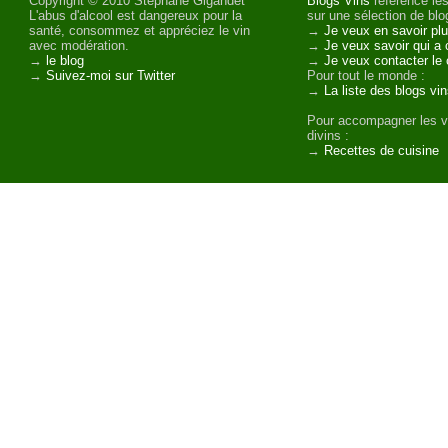
Copyright © 2010 Stéphane Gigandet
Blogs Vins
référence les
L'abus d'alcool est dangereux pour la
sur une sélection de blog
santé, consommez et appréciez le vin
→
Je veux en savoir plu
avec modération.
→
Je veux savoir qui a 
→
le blog
→
Je veux contacter le 
→
Suivez-moi sur Twitter
Pour tout le monde :
→
La liste des blogs vi
Pour accompagner les v
divins :
→
Recettes de cuisine