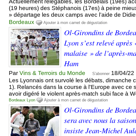
Actuellement relégables, les Bordelais (19es) ac
(19 heures) des Stéphanois (17es) à peine mieux
» départage les deux camps avec l’aide de Didier
Bordeaux
Ajouter à mon carnet de dégustation
Ol-Girondins de Borde
Lyon s’est relevé après 
malaise » de l’après-ma
Ham
Par
Vins & Terroirs du Monde
18/04/22
S'abonner
Les Lyonnais ont survolé les débats, dimanche 
1). Relancés dans la course à l'Europe avec ce 
avoir digéré le violent après-match subi face à 
Bordeaux
Lyon
Ajouter à mon carnet de dégustation
Ol-Girondins de Bordea
sera avec nous la saiso
insiste Jean-Michel Aul