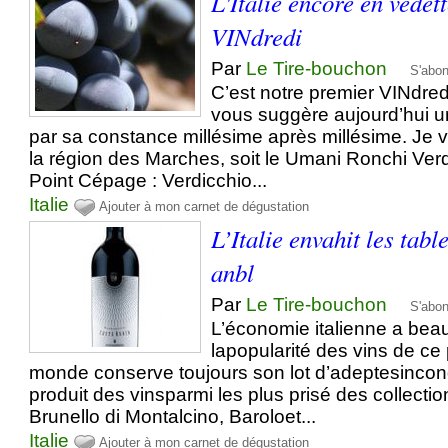
L'Italie encore en vedet
VINdredi
Par
Le Tire-bouchon
S'abo
C’est notre premier VINdred
vous suggère aujourd’hui u
par sa constance millésime après millésime. Je v
la région des Marches, soit le Umani Ronchi Ver
Point Cépage : Verdicchio...
Italie
Ajouter à mon carnet de dégustation
L’Italie envahit les table
anbl
Par
Le Tire-bouchon
S'abo
L’économie italienne a beau 
lapopularité des vins de ce
monde conserve toujours son lot d’adeptesincondi
produit des vinsparmi les plus prisé des collectio
Brunello di Montalcino, Baroloet...
Italie
Ajouter à mon carnet de dégustation