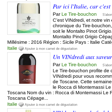
Par ici l'Italie, car c'e
Par
Le Tire-bouchon
S'abo
C’est VINdredi, et notre vin
chronique du Tire-bouchon, 
soit le Montalto Pinot Grigi
Montalto Pinot Grigio Cépag
Millésime : 2016 Région : Sicile Pays : Italie Catég
Italie
Ajouter à mon carnet de dégustation
Un VINdredi aux saveurs
Par
Le Tire-bouchon
S'abo
Le Tire-bouchon profite de 
VINdredi pour vous recomm
de Toscane. Cette semaine 
le Rocca di Montemassi L
Toscana Nom du vin : Rocca di Montemassi Le
Toscana Cépage...
Italie
Ajouter à mon carnet de dégustation