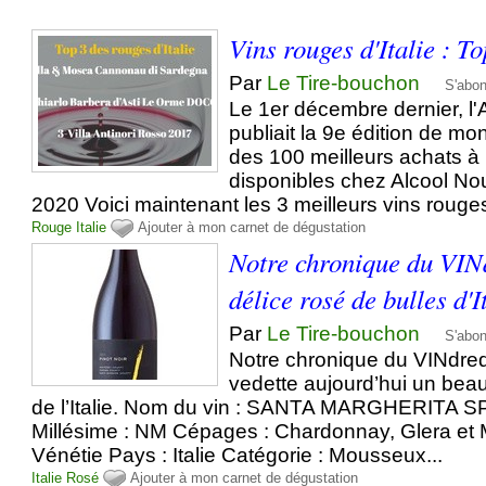
Vins rouges d'Italie : T
Par
Le Tire-bouchon
S'abo
Le 1er décembre dernier, l
publiait la 9e édition de m
des 100 meilleurs achats à
disponibles chez Alcool N
2020 Voici maintenant les 3 meilleurs vins rouges d
Rouge
Italie
Ajouter à mon carnet de dégustation
Notre chronique du VIN
délice rosé de bulles d'I
Par
Le Tire-bouchon
S'abo
Notre chronique du VINdre
vedette aujourd’hui un beau
de l’Italie. Nom du vin : SANTA MARGHERITA
Millésime : NM Cépages : Chardonnay, Glera et 
Vénétie Pays : Italie Catégorie : Mousseux...
Italie
Rosé
Ajouter à mon carnet de dégustation