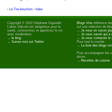
›
Le Tire-bouchon
›
Italie
Copyright © 2010 Stéphane Gigandet
Blogs Vins
référence les
L'abus d'alcool est dangereux pour la
sur une sélection de blog
santé, consommez et appréciez le vin
→
Je veux en savoir plu
avec modération.
→
Je veux savoir qui a 
→
le blog
→
Je veux contacter le 
→
Suivez-moi sur Twitter
Pour tout le monde :
→
La liste des blogs vi
Pour accompagner les v
divins :
→
Recettes de cuisine