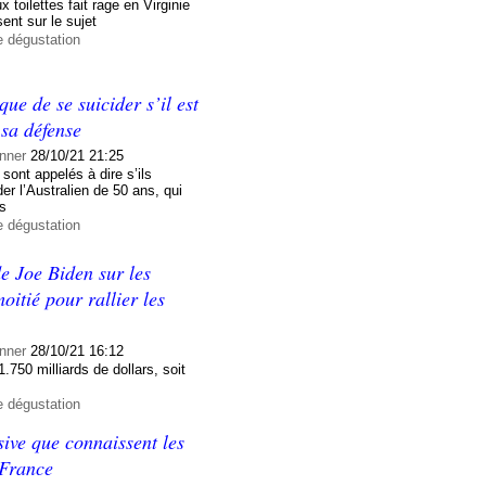
toilettes fait rage en Virginie
ent sur le sujet
e dégustation
ue de se suicider s’il est
 sa défense
nner
28/10/21 21:25
sont appelés à dire s’ils
er l’Australien de 50 ans, qui
is
e dégustation
e Joe Biden sur les
itié pour rallier les
nner
28/10/21 16:12
750 milliards de dollars, soit
e dégustation
sive que connaissent les
 France