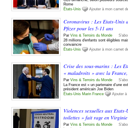
Rome
États-Unis
Ajouter à mon carnet d
Coronavirus : Les Etats-Unis a
Pfizer pour les 5-11 ans
Par
Vins & Terroirs du Monde
S'abo
28 millions d'enfants sont éligibles m
convaincre
États-Unis
Ajouter à mon carnet d
Crise des sous-marins : Les Et
« maladroits » avec la France,
Par
Vins & Terroirs du Monde
S'abo
La France est « un partenaire d’une ext
président américain Joe Biden
États-Unis
Marin
France
Ajouter à
Violences sexuelles aux Etats-U
toilettes » fait rage en Virgini
Par
Vins & Terroirs du Monde
S'abo