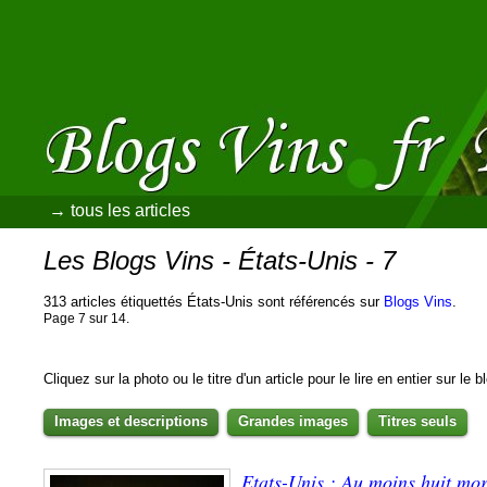
→ tous les articles
Les Blogs Vins - États-Unis - 7
313 articles étiquettés États-Unis sont référencés sur
Blogs Vins
.
Page 7 sur 14.
Cliquez sur la photo ou le titre d'un article pour le lire en entier sur le 
Images et descriptions
Grandes images
Titres seuls
Etats-Unis : Au moins huit mor