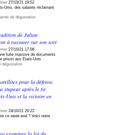
nner
27/10/21 19:52
ts-Unis, des salariés réclamant
arnet de dégustation
radition de Julian
nt à rassurer sur son sort
nner
27/10/21 17:08
r une fuite massive de documents
de prison aux Etats-Unis
e dégustation
atellites pour la défense,
a stupeur après le tir
s-Unis et la victoire en
nner
24/10/21 20:22
ire ce week-end ? Voici notre
va examiner la loi du