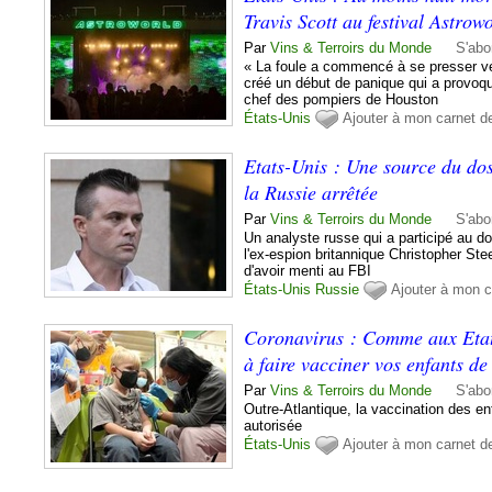
Travis Scott au festival Astrow
Par
Vins & Terroirs du Monde
S'abo
« La foule a commencé à se presser ve
créé un début de panique qui a provoqu
chef des pompiers de Houston
États-Unis
Ajouter à mon carnet d
Etats-Unis : Une source du do
la Russie arrêtée
Par
Vins & Terroirs du Monde
S'abo
Un analyste russe qui a participé au d
l'ex-espion britannique Christopher St
d'avoir menti au FBI
États-Unis
Russie
Ajouter à mon c
Coronavirus : Comme aux Etats
à faire vacciner vos enfants de
Par
Vins & Terroirs du Monde
S'abo
Outre-Atlantique, la vaccination des en
autorisée
États-Unis
Ajouter à mon carnet d