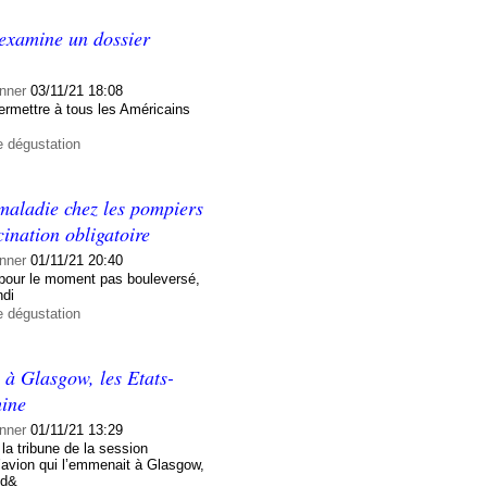
examine un dossier
nner
03/11/21 18:08
 permettre à tous les Américains
e dégustation
 maladie chez les pompiers
ination obligatoire
nner
01/11/21 20:40
 pour le moment pas bouleversé,
ndi
e dégustation
 à Glasgow, les Etats-
hine
nner
01/11/21 13:29
 la tribune de la session
l’avion qui l’emmenait à Glasgow,
 d&