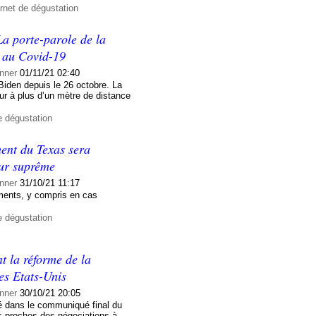
rnet de dégustation
a porte-parole de la
e au Covid-19
nner
01/11/21 02:40
Biden depuis le 26 octobre. La
ieur à plus d’un mètre de distance
e dégustation
ment du Texas sera
our suprême
nner
31/10/21 11:17
tements, y compris en cas
e dégustation
t la réforme de la
les Etats-Unis
nner
30/10/21 20:05
sé dans le communiqué final du
s proches des négociations à