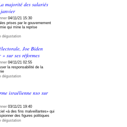
a majorité des salariés
 janvier
nner
04/11/21 15:30
ales prises par le gouvernement
émie qui mine la reprise
e dégustation
électorale, Joe Biden
 » sur ses réformes
nner
04/11/21 02:55
ser la responsabilité de la
nie
e dégustation
irme israélienne nso sur
nner
03/11/21 19:40
iel «à des fins malveillantes» qui
spionner des figures politiques
e dégustation