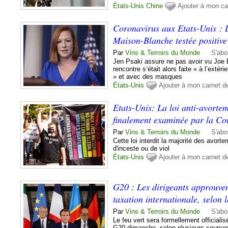
États-Unis
Chine
Ajouter à mon ca
Coronavirus aux Etats-Unis : L
Maison-Blanche testée positiv
Par
Vins & Terroirs du Monde
S'abo
Jen Psaki assure ne pas avoir vu Joe 
rencontre s’était alors faite « à l’extér
» et avec des masques
États-Unis
Ajouter à mon carnet d
Etats-Unis: La loi anti-avorte
finalement examinée par la C
Par
Vins & Terroirs du Monde
S'abo
Cette loi interdit la majorité des avor
d'inceste ou de viol
États-Unis
Ajouter à mon carnet d
G20 : Les dirigeants approuven
taxation internationale, selon 
Par
Vins & Terroirs du Monde
S'abo
Le feu vert sera formellement officiali
G20 dimanche, selon plusieurs source