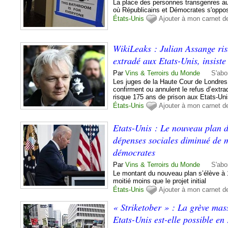
La place des personnes transgenres aux 
où Républicains et Démocrates s'oppos
États-Unis
Ajouter à mon carnet d
WikiLeaks : Julian Assange risq
extradé aux Etats-Unis, insiste
Par
Vins & Terroirs du Monde
S'abo
Les juges de la Haute Cour de Londres 
confirment ou annulent le refus d’extrad
risque 175 ans de prison aux Etats-Un
États-Unis
Ajouter à mon carnet d
Etats-Unis : Le nouveau plan d
dépenses sociales diminué de mo
démocrates
Par
Vins & Terroirs du Monde
S'abo
Le montant du nouveau plan s’élève à 1.
moitié moins que le projet initial
États-Unis
Ajouter à mon carnet d
« Striketober » : La grève mas
Etats-Unis est-elle possible en