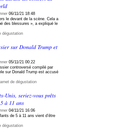
orld
nner
06/11/21 18:48
rs le devant de la scène. Cela a
é des blessures », a expliqué le
e dégustation
ssier sur Donald Trump et
nner
05/11/21 00:22
ossier controversé compilé par
eele sur Donald Trump est accusé
arnet de dégustation
-Unis, seriez-vous prêts
 5 à 11 ans
nner
04/11/21 16:06
fants de 5 à 11 ans vient d’être
e dégustation