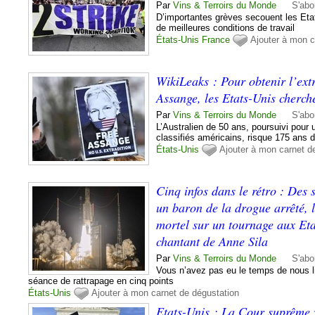
Par
Vins & Terroirs du Monde
S'abo
D’importantes grèves secouent les Eta
de meilleures conditions de travail
États-Unis
France
Ajouter à mon c
WikiLeaks : Pour obtenir l’ext
Assange, les Etats-Unis cherche
Par
Vins & Terroirs du Monde
S'abo
L’Australien de 50 ans, poursuivi pou
classifiés américains, risque 175 ans 
États-Unis
Ajouter à mon carnet d
Cinq infos dans le rétro : Des s
un baron de la drogue arrêté, l
mortel sur un tournage aux Etat
chantant de Anne Sila
Par
Vins & Terroirs du Monde
S'abo
Vous n’avez pas eu le temps de nous l
séance de rattrapage en cinq points
États-Unis
Ajouter à mon carnet de dégustation
Etats-Unis : La Cour suprême 