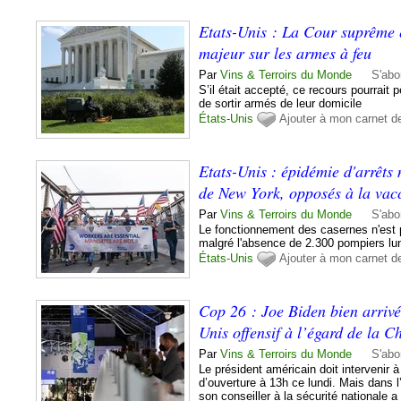
Etats-Unis : La Cour suprême 
majeur sur les armes à feu
Par
Vins & Terroirs du Monde
S'abo
S’il était accepté, ce recours pourrait
de sortir armés de leur domicile
États-Unis
Ajouter à mon carnet d
Etats-Unis : épidémie d'arrêts
de New York, opposés à la vacc
Par
Vins & Terroirs du Monde
S'abo
Le fonctionnement des casernes n'est
malgré l'absence de 2.300 pompiers lu
États-Unis
Ajouter à mon carnet d
Cop 26 : Joe Biden bien arrivé
Unis offensif à l’égard de la C
Par
Vins & Terroirs du Monde
S'abo
Le président américain doit intervenir à
d’ouverture à 13h ce lundi. Mais dans 
son conseiller à la sécurité nationale a