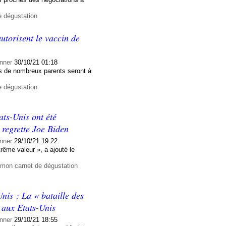
e dégustation
utorisent le vaccin de
nner
30/10/21 01:18
ais de nombreux parents seront à
e dégustation
ats-Unis ont été
 regrette Joe Biden
nner
29/10/21 19:22
rême valeur », a ajouté le
 mon carnet de dégustation
nis : La « bataille des
e aux Etats-Unis
nner
29/10/21 18:55