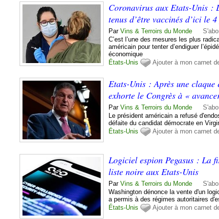
Coronavirus aux Etats-Unis : L
tenus d’être vaccinés d’ici le 4
Par
Vins & Terroirs du Monde
S'abo
C’est l’une des mesures les plus radic
américain pour tenter d’endiguer l’épid
économique
États-Unis
Ajouter à mon carnet d
Etats-Unis : Après une claque 
exhorte le Congrès à « avancer
Par
Vins & Terroirs du Monde
S'abo
Le président américain a refusé d'endos
défaite du candidat démocrate en Virgi
États-Unis
Ajouter à mon carnet d
Logiciel espion Pegasus : La f
liste noire aux Etats-Unis
Par
Vins & Terroirs du Monde
S'abo
Washington dénonce la vente d'un logic
a permis à des régimes autoritaires d'e
États-Unis
Ajouter à mon carnet d